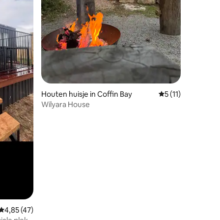
Houten huisje in Coffin Bay
Gemiddelde beoorde
5 (11)
Wilyara House
Gemiddelde beoordeling van 4,85 uit 5, 47 recensies
4,85 (47)