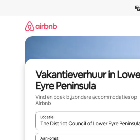
Ga
direct
naar
inhoud
Vakantieverhuur in Lowe
Eyre Peninsula
Vind en boek bijzondere accommodaties op
Airbnb
Locatie
Wanneer er suggesties beschikbaar zijn, maak je 
Aankomst