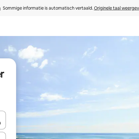
Sommige informatie is automatisch vertaald. 
Originele taal weerge
r
een keuze met je de pijltjestoetsen omhoog en omlaag, óf door te tik