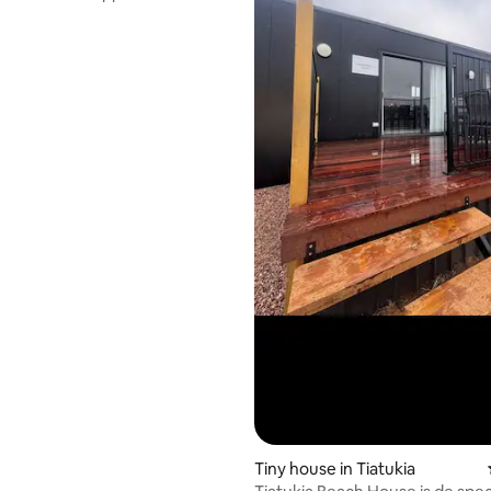
.
 van 4,84 uit 5, 69 recensies
Tiny house in Tiatukia