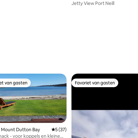
Jetty View Port Neill
iet van gasten
Favoriet van gasten
iet van gasten
Favoriet van gasten
n Mount Dutton Bay
Gemiddelde beoordeling van 5 uit 5, 37 r
5 (37)
hack - voor koppels en kleine