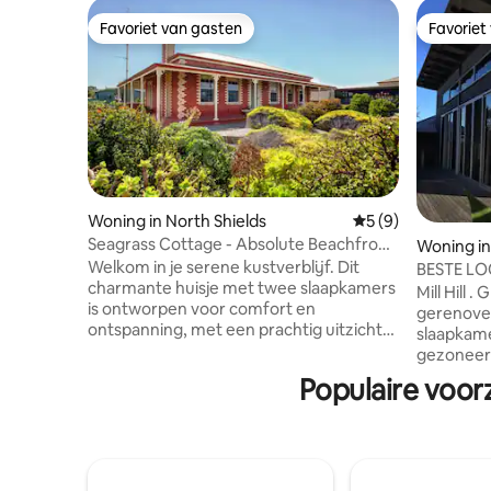
Favoriet van gasten
Favoriet
Favoriet van gasten
Favoriet
Woning in North Shields
Gemiddelde beoord
5 (9)
Seagrass Cottage - Absolute Beachfront
Woning in
Retreat
Welkom in je serene kustverblijf. Dit
BESTE LOC
charmante huisje met twee slaapkamers
lopen ove
Mill Hill .
is ontworpen voor comfort en
gerenove
ontspanning, met een prachtig uitzicht
slaapkamers
op de oceaan vanaf de veranda aan de
gezonee
voorkant, waar je kunt genieten van je
aircondi
Populaire voor
kopje koffie in de ochtend of een glas
uitzicht op de have
wijn in de avond. De volledig uitgeruste
een rusti
keuken zorgt voor heerlijke
stad met 
huisgemaakte maaltijden en met
parkeerge
barbecuefaciliteiten tot je beschikking
Onbeperkt wifi