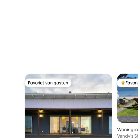
Favoriet van gasten
Favor
Favoriet van gasten
Topfavor
Woning i
Vandy's S