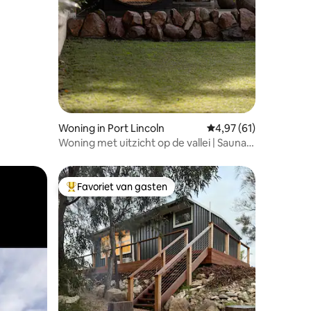
Woning in Port Lincoln
Gemiddelde beoordelin
4,97 (61)
Woning met uitzicht op de vallei | Sauna,
vuurplaats, pizzaoven
Favoriet van gasten
Topfavoriet van gasten
ecensies