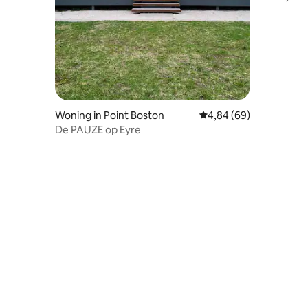
gezinnen
Woning in Point Boston
Gemiddelde beoordeling
4,84 (69)
De PAUZE op Eyre