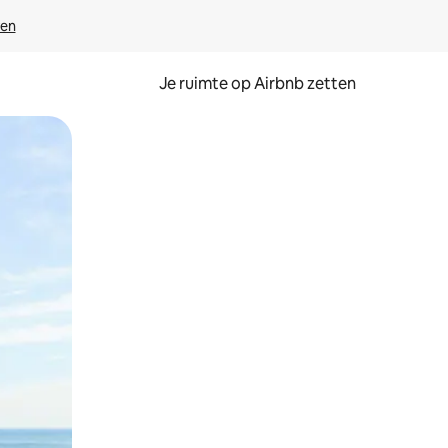
ven
Je ruimte op Airbnb zetten
ken of swipen.