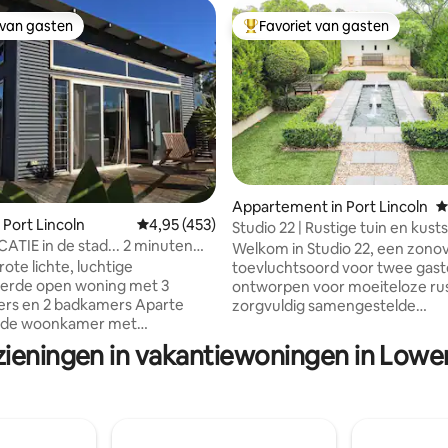
 van gasten
Favoriet van gasten
 van gasten
Topfavoriet van gasten
eling van 5 uit 5, 9 recensies
Appartement in Port Lincoln
G
 Port Lincoln
Gemiddelde beoordeling van 4,95 uit 5, 453 
4,95 (453)
Studio 22 | Rustige tuin en kust
ATIE in de stad... 2 minuten
Welkom in Studio 22, een zono
ral
 Grote lichte, luchtige
toevluchtsoord voor twee gast
erde open woning met 3
ontworpen voor moeiteloze rust. 
 en 2 badkamers Aparte
zorgvuldig samengestelde
rde woonkamer met
toevluchtsoord, genesteld in w
tioning en een adembenemend
tuinen, biedt een eigen binnenp
zieningen in vakantiewoningen in Lower
n Centraal gelegen in
Toscaanse stijl en totale privacy. Wand
g kledingcirkelgebied van de
door de tuin om verse eieren e
uitgebreide
te plukken terwijl je geniet van
legenheid op straat
uitzicht over de oceaan, en trek
- smart-tv Geniet van 3
vervolgens terug in je perfecte