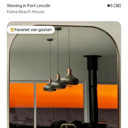
Woning in Port Lincoln
Gemiddelde
5 (38)
Kiana Beach House
Favoriet van gasten
Topfavoriet van gasten