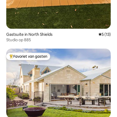
Gastsuite in North Shields
Gemiddelde
5 (13)
Studio op 885
Favoriet van gasten
Topfavoriet van gasten