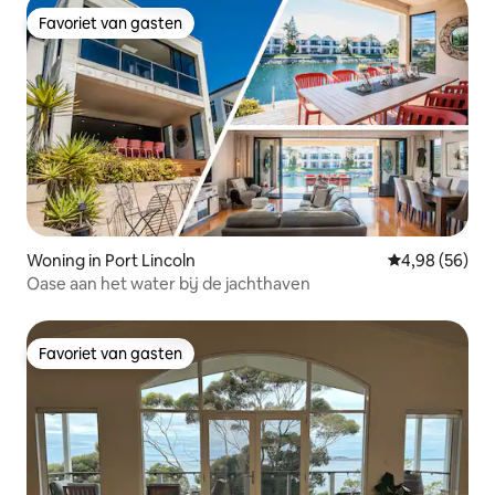
Favoriet van gasten
Favoriet van gasten
Woning in Port Lincoln
Gemiddelde be
4,98 (56)
Oase aan het water bij de jachthaven
Favoriet van gasten
Favoriet van gasten