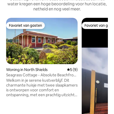
water kregen een hoge beoordeling voor hun locatie,
netheid en nog veel meer.
Favoriet van gasten
Favoriet van gas
Favoriet van gasten
Favoriet van gas
Woning in North Shields
Gemiddelde beoordeling van
5 (9)
Seagrass Cottage - Absolute Beachfront
Retreat
Welkom in je serene kustverblijf. Dit
charmante huisje met twee slaapkamers
is ontworpen voor comfort en
ontspanning, met een prachtig uitzicht
op de oceaan vanaf de veranda aan de
voorkant, waar je kunt genieten van je
kopje koffie in de ochtend of een glas