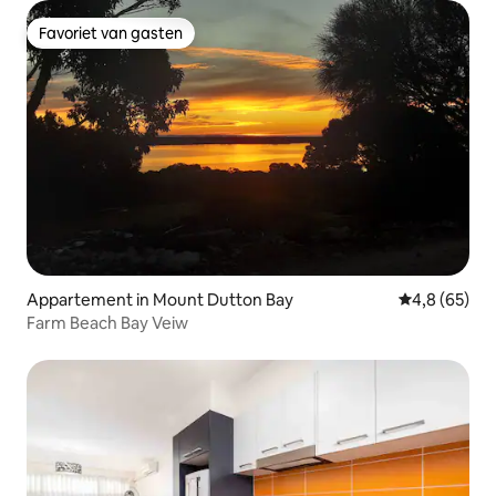
Favoriet van gasten
Favoriet van gasten
Appartement in Mount Dutton Bay
Gemiddelde b
4,8 (65)
Farm Beach Bay Veiw