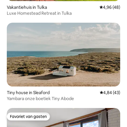
Vakantiehuis in Tulka
Gemiddelde be
4,96 (48)
Luxe Homestead Retreat in Tulka
Tiny house in Sleaford
Gemiddelde be
4,84 (43)
Yambara onze boetiek Tiny Abode
Favoriet van gasten
Favoriet van gasten