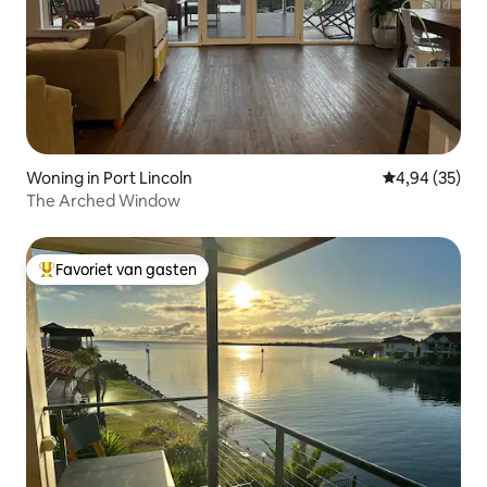
Woning in Port Lincoln
Gemiddelde be
4,94 (35)
The Arched Window
Favoriet van gasten
Topfavoriet van gasten