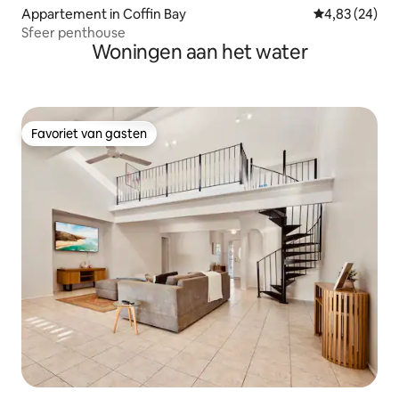
Appartement in Coffin Bay
Gemiddelde be
4,83 (24)
Sfeer penthouse
Woningen aan het water
Favoriet van gasten
Favoriet van gasten