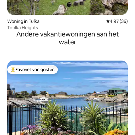
Woning in Tulka
Gemiddelde be
4,97 (36)
Toulka Heights
Andere vakantiewoningen aan het
water
Favoriet van gasten
Topfavoriet van gasten