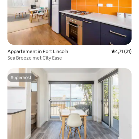
Appartement in Port Lincoln
Gemiddelde b
4,71 (21)
Sea Breeze met City Ease
Superhost
Superhost