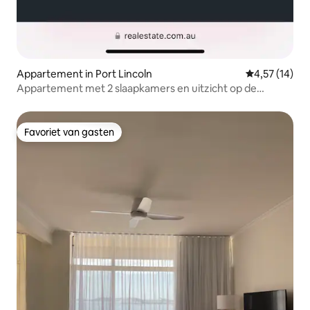
Appartement in Port Lincoln
Gemiddelde be
4,57 (14)
Appartement met 2 slaapkamers en uitzicht op de
oceaan
Favoriet van gasten
Favoriet van gasten