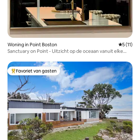
Woning in Point Boston
Gemiddeld
5 (11)
Sanctuary on Point - Uitzicht op de oceaan vanuit elke
kamer
Favoriet van gasten
Topfavoriet van gasten