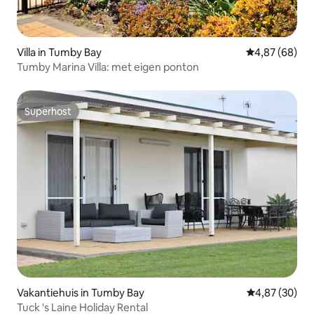
Villa in Tumby Bay
Gemiddelde be
4,87 (68)
Tumby Marina Villa: met eigen ponton
Superhost
Superhost
Vakantiehuis in Tumby Bay
Gemiddelde be
4,87 (30)
Tuck 's Laine Holiday Rental