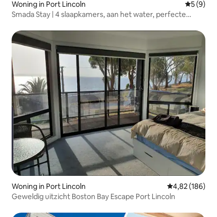
Woning in Port Lincoln
Gemiddeld
5 (9)
Smada Stay | 4 slaapkamers, aan het water, perfecte
entertainer
Woning in Port Lincoln
Gemiddelde beo
4,82 (186)
Geweldig uitzicht Boston Bay Escape Port Lincoln