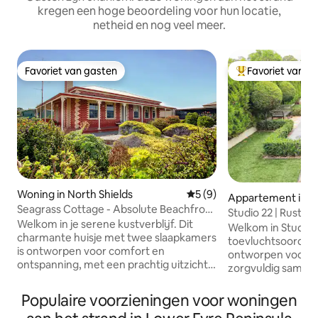
kregen een hoge beoordeling voor hun locatie,
netheid en nog veel meer.
Favoriet van gasten
Favoriet van g
Favoriet van gasten
Topfavoriet van 
Woning in North Shields
Gemiddelde beoordeling van
5 (9)
Appartement in Po
Seagrass Cottage - Absolute Beachfront
n
Studio 22 | Rustige
Retreat
Welkom in je serene kustverblijf. Dit
Welkom in Studio 
charmante huisje met twee slaapkamers
toevluchtsoord vo
is ontworpen voor comfort en
ontworpen voor moei
ontspanning, met een prachtig uitzicht
zorgvuldig samen
op de oceaan vanaf de veranda aan de
toevluchtsoord, g
voorkant, waar je kunt genieten van je
tuinen, biedt een 
Populaire voorzieningen voor woningen
kopje koffie in de ochtend of een glas
Toscaanse stijl en tota