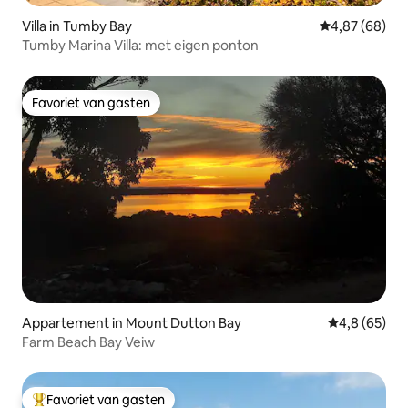
Villa in Tumby Bay
Gemiddelde be
4,87 (68)
Tumby Marina Villa: met eigen ponton
Favoriet van gasten
Favoriet van gasten
Appartement in Mount Dutton Bay
Gemiddelde b
4,8 (65)
Farm Beach Bay Veiw
Favoriet van gasten
Topfavoriet van gasten