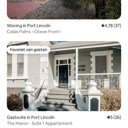
Woning in Port Lincoln
Gemiddelde be
4,78 (37)
Calais Palms ~Ocean Front~
Favoriet van gasten
Favoriet van gasten
Gastsuite in Port Lincoln
Gemiddelde
5 (26)
The Manor - Suite 1 Appartement