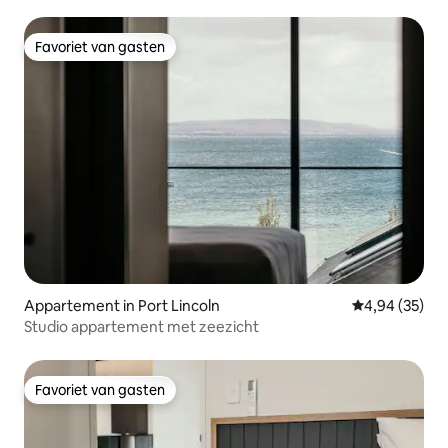
Favoriet van gasten
Favoriet van gasten
Appartement in Port Lincoln
Gemiddelde be
4,94 (35)
Studio appartement met zeezicht
Favoriet van gasten
Favoriet van gasten