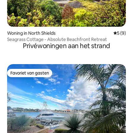
Woning in North Shields
Gemiddeld
5 (9)
Seagrass Cottage - Absolute Beachfront Retreat
Privéwoningen aan het strand
Favoriet van gasten
Favoriet van gasten