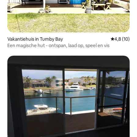
Vakantiehuis in Tumby Bay
Gemiddelde b
4,8 (10)
Een magische hut - ontspan, laad op, speel en vis