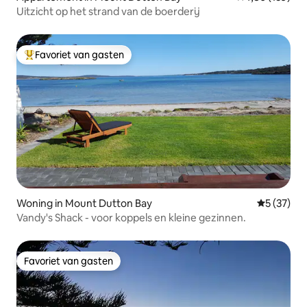
Uitzicht op het strand van de boerderij
Favoriet van gasten
Topfavoriet van gasten
Woning in Mount Dutton Bay
Gemiddelde
5 (37)
Vandy's Shack - voor koppels en kleine gezinnen.
Favoriet van gasten
Favoriet van gasten