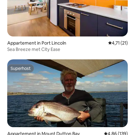
Appartement in Port Lincoln
Gemiddelde b
4,71 (21)
Sea Breeze met City Ease
Superhost
Superhost
Appartement in Mount Dutton Bay
Gemiddelde beo
4,86 (139)