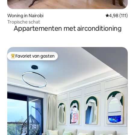
Woning in Nairobi
Gemiddelde beo
4,98 (111)
Tropische schat
Appartementen met airconditioning
Favoriet van gasten
Topfavoriet van gasten