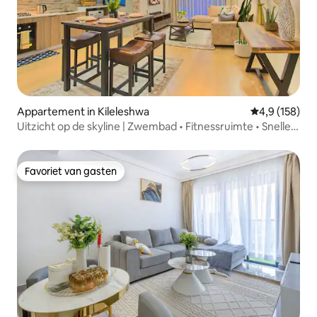
Appartement in Kileleshwa
Gemiddelde be
4,9 (158)
Uitzicht op de skyline | Zwembad • Fitnessruimte • Snelle
wifi | Sakoya One
Favoriet van gasten
Favoriet van gasten