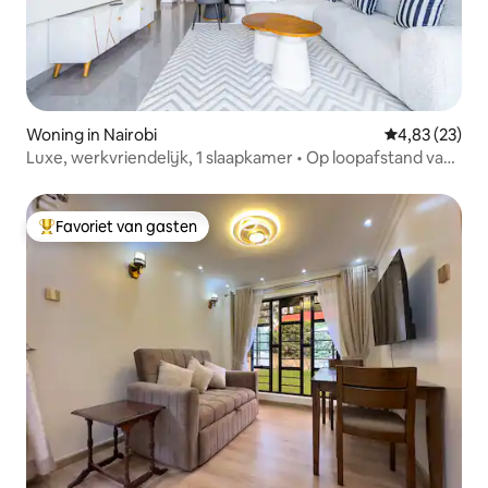
Woning in Nairobi
Gemiddelde be
4,83 (23)
Luxe, werkvriendelijk, 1 slaapkamer • Op loopafstand van
Junction Mall
Favoriet van gasten
Topfavoriet van gasten