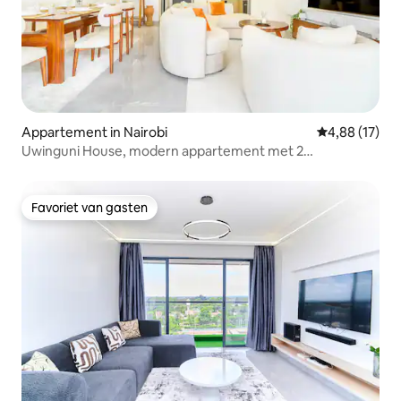
Appartement in Nairobi
Gemiddelde be
4,88 (17)
Uwinguni House, modern appartement met 2
slaapkamers, vlak bij Junction Mall
Favoriet van gasten
Favoriet van gasten