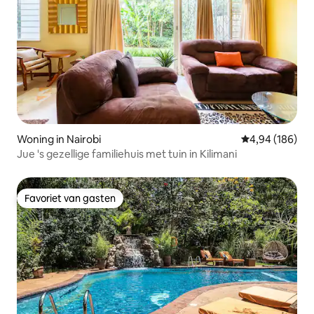
Woning in Nairobi
Gemiddelde beo
4,94 (186)
Jue 's gezellige familiehuis met tuin in Kilimani
Favoriet van gasten
Favoriet van gasten