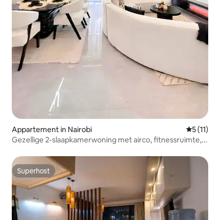
Appartement in Nairobi
Gemiddeld
5 (11)
Gezellige 2-slaapkamerwoning met airco, fitnessruimte,
zwembad en speelruimte
Superhost
Superhost