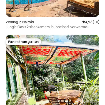
Woning in Nairobi
Gemiddelde be
4,93 (111)
Jungle Oasis 2 slaapkamers, bubbelbad, verwarmd
zwembad, pickleball
Favoriet van gasten
Favoriet van gasten