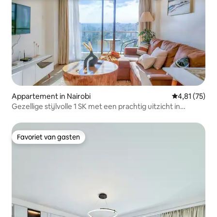
Appartement in Nairobi
Gemiddelde be
4,81 (75)
Gezellige stijlvolle 1 SK met een prachtig uitzicht in
Lavington
Favoriet van gasten
Favoriet van gasten