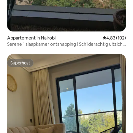
Appartement in Nairobi
Gemiddelde beo
4,83 (102)
Serene 1 slaapkamer ontsnapping | Schilderachtig uitzicht,
zwembad en fitnessruimte
Superhost
Superhost