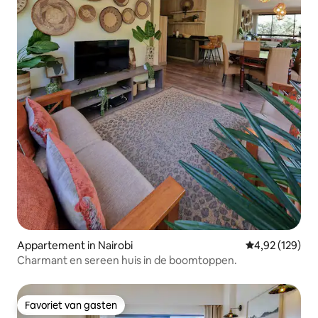
Appartement in Nairobi
Gemiddelde beo
4,92 (129)
Charmant en sereen huis in de boomtoppen.
Favoriet van gasten
Favoriet van gasten