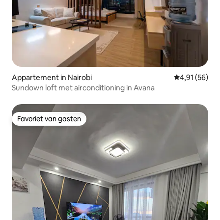
Appartement in Nairobi
Gemiddelde be
4,91 (56)
Sundown loft met airconditioning in Avana
Favoriet van gasten
Favoriet van gasten