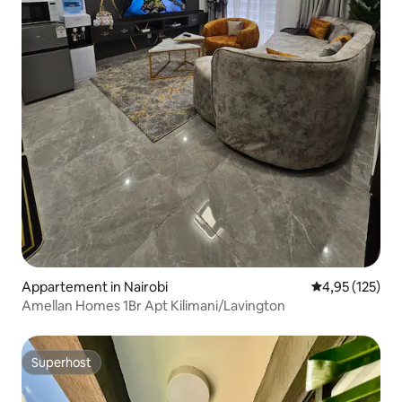
Appartement in Nairobi
Gemiddelde beo
4,95 (125)
Amellan Homes 1Br Apt Kilimani/Lavington
Superhost
Superhost