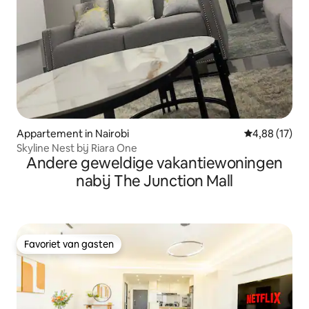
Appartement in Nairobi
Gemiddelde be
4,88 (17)
Skyline Nest bij Riara One
Andere geweldige vakantiewoningen
nabij The Junction Mall
Favoriet van gasten
Favoriet van gasten