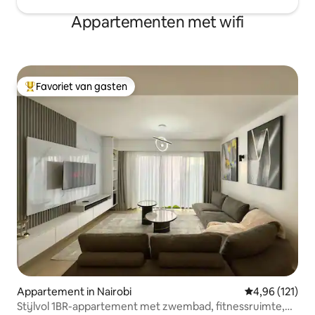
Appartementen met wifi
Favoriet van gasten
Topfavoriet van gasten
Appartement in Nairobi
Gemiddelde beo
4,96 (121)
Stijlvol 1BR-appartement met zwembad, fitnessruimte,