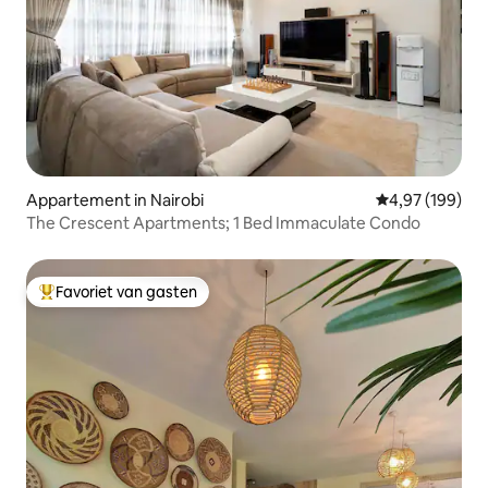
Appartement in Nairobi
Gemiddelde beo
4,97 (199)
The Crescent Apartments; 1 Bed Immaculate Condo
Favoriet van gasten
Topfavoriet van gasten