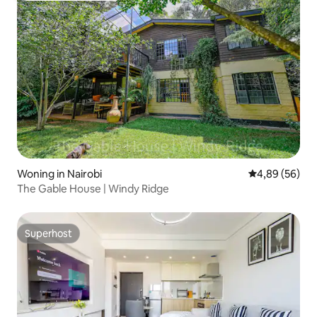
Woning in Nairobi
Gemiddelde be
4,89 (56)
The Gable House | Windy Ridge
Superhost
Superhost