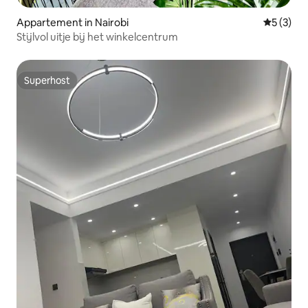
Appartement in Nairobi
Gemiddeld
5 (3)
Stijlvol uitje bij het winkelcentrum
Superhost
Superhost