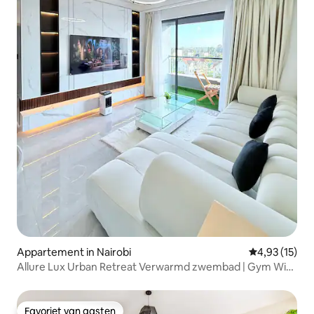
Appartement in Nairobi
Gemiddelde be
4,93 (15)
Allure Lux Urban Retreat Verwarmd zwembad | Gym Wi-
Fi
Favoriet van gasten