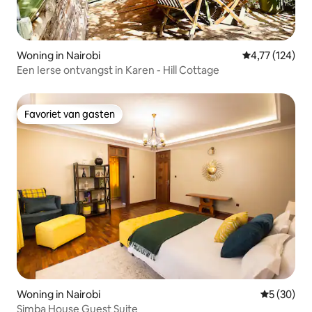
Woning in Nairobi
Gemiddelde beo
4,77 (124)
Een Ierse ontvangst in Karen - Hill Cottage
Favoriet van gasten
Favoriet van gasten
Woning in Nairobi
Gemiddelde
5 (30)
Simba House Guest Suite