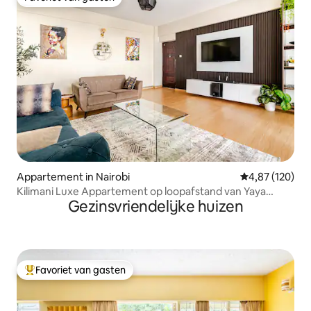
Favoriet van gasten
Appartement in Nairobi
Gemiddelde beo
4,87 (120)
Kilimani Luxe Appartement op loopafstand van Yaya
Gezinsvriendelijke huizen
Centre
Favoriet van gasten
Topfavoriet van gasten