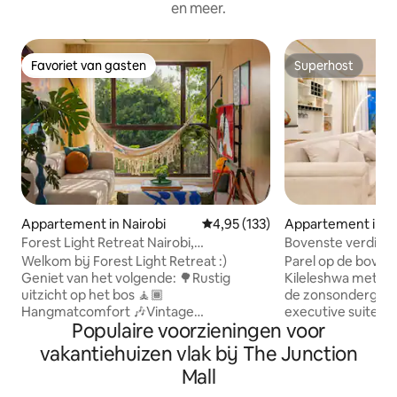
en meer.
Favoriet van gasten
Superhost
Favoriet van gasten
Superhost
Appartement in Nairobi
Gemiddelde beoordeling van 4,95
4,95 (133)
Appartement in Na
Forest Light Retreat Nairobi,
Bovenste verdiepin
fitnessruimte, zwembad
zonsondergang - f
Welkom bij Forest Light Retreat :)
Parel op de bovens
kantoor en back-
Geniet van het volgende: 🌳Rustig
Kileleshwa met een
uitzicht op het bos 🧘🏾
de zonsondergang
Hangmatcomfort 🎶Vintage
executive suite m
Populaire voorzieningen voor
platenspeler 💿Vinylcollectie 🏋🏾‍♀️Volledig
volledig kantoor, 
uitgeruste fitnessruimte 🏊🏼‍♀️ Verwarmd
stellen en thuiswerkers. 
vakantiehuizen vlak bij The Junction
zwembad 🎱Biljarttafels 🏓Pingpong 💼
minuten van West
Mall
werkruimte 🚀Snelle wifi 🍿Netflix 🏮
van het stadscentrum. Geniet
Ambient-lampen 🅿️parkeren 🍳 Volledig
eigen thuiskanto