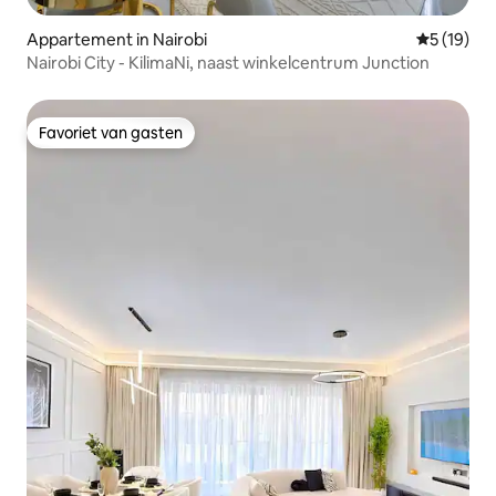
Appartement in Nairobi
Gemiddelde
5 (19)
Nairobi City - KilimaNi, naast winkelcentrum Junction
Favoriet van gasten
Favoriet van gasten