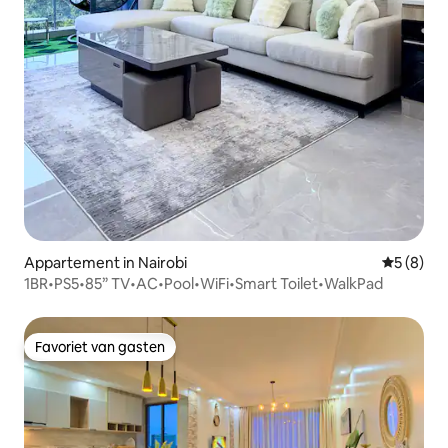
Appartement in Nairobi
Gemiddeld
5 (8)
1BR•PS5•85” TV•AC•Pool•WiFi•Smart Toilet•WalkPad
Favoriet van gasten
Favoriet van gasten