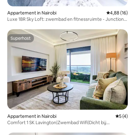
Appartement in Nairobi
Gemiddelde be
4,88 (16)
Luxe 1BR Sky Loft: zwembad en fitnessruimte - Junction
Mall
Superhost
Superhost
Appartement in Nairobi
Gemiddeld
5 (4)
Comfort 1 SK Lavington|Zwembad Wifi|Dicht bij
JunctionMall