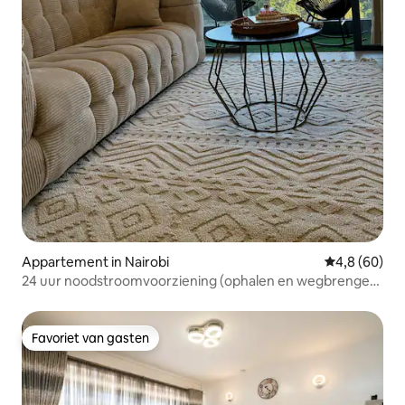
Appartement in Nairobi
Gemiddelde b
4,8 (60)
24 uur noodstroomvoorziening (ophalen en wegbrengen
van/naar de luchthaven)
Favoriet van gasten
Favoriet van gasten