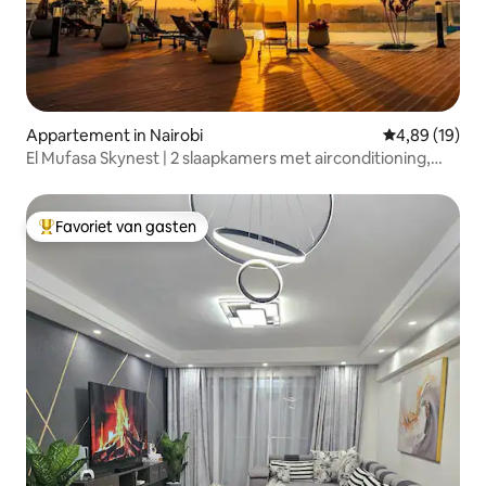
Appartement in Nairobi
Gemiddelde be
4,89 (19)
El Mufasa Skynest | 2 slaapkamers met airconditioning,
zwembad en fitnessruimte
Favoriet van gasten
Topfavoriet van gasten