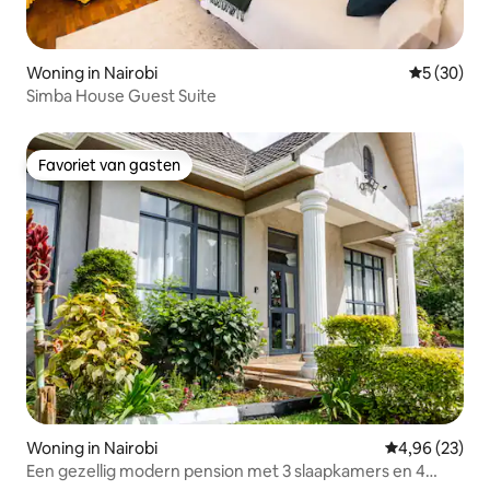
Woning in Nairobi
Gemiddelde
5 (30)
Simba House Guest Suite
Favoriet van gasten
Favoriet van gasten
Woning in Nairobi
Gemiddelde be
4,96 (23)
Een gezellig modern pension met 3 slaapkamers en 4