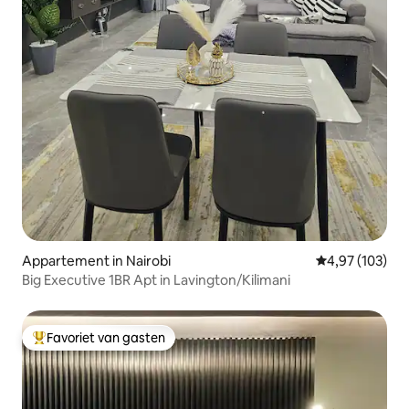
Appartement in Nairobi
Gemiddelde beo
4,97 (103)
Big Executive 1BR Apt in Lavington/Kilimani
Favoriet van gasten
Topfavoriet van gasten