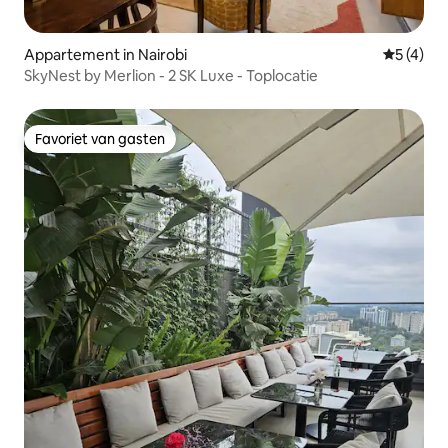
Appartement in Nairobi
Gemiddeld
5 (4)
SkyNest by Merlion - 2 SK Luxe - Toplocatie
Favoriet van gasten
Favoriet van gasten