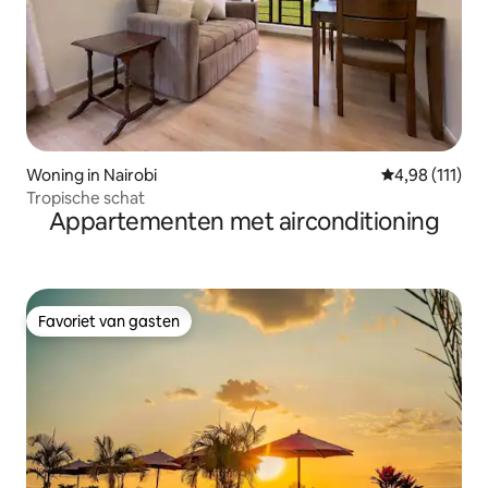
Woning in Nairobi
Gemiddelde beo
4,98 (111)
Tropische schat
Appartementen met airconditioning
Favoriet van gasten
Favoriet van gasten