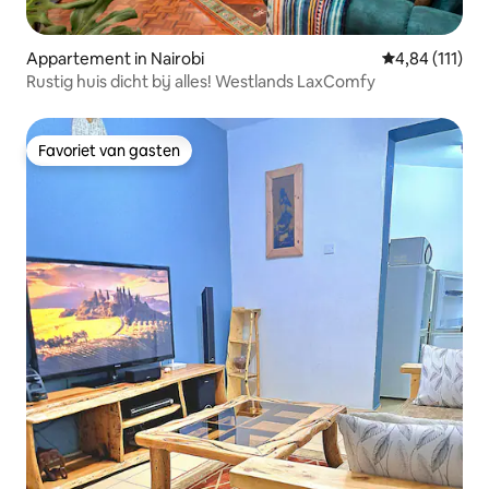
Appartement in Nairobi
Gemiddelde beo
4,84 (111)
Rustig huis dicht bij alles! Westlands LaxComfy
Favoriet van gasten
Favoriet van gasten