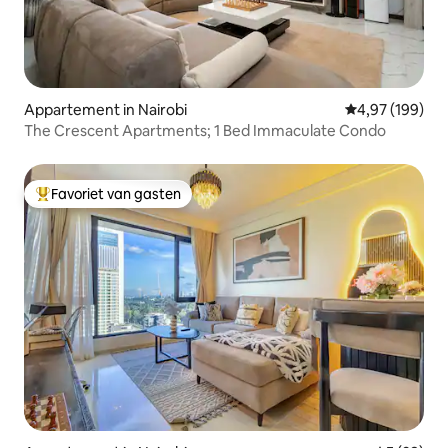
Appartement in Nairobi
Gemiddelde beo
4,97 (199)
The Crescent Apartments; 1 Bed Immaculate Condo
Favoriet van gasten
Topfavoriet van gasten