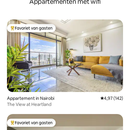
Appartementen met wifi
Favoriet van gasten
Topfavoriet van gasten
Appartement in Nairobi
Gemiddelde beo
4,97 (142)
The View at Heartland
Favoriet van gasten
Topfavoriet van gasten