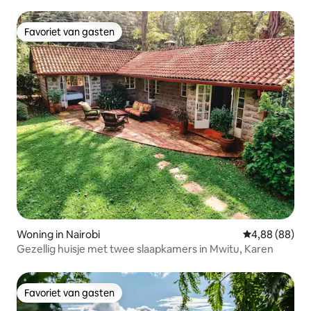
badkamers in RUNDA
Favoriet van gasten
Favoriet van gasten
Woning in Nairobi
Gemiddelde be
4,88 (88)
Gezellig huisje met twee slaapkamers in Mwitu, Karen
Favoriet van gasten
Favoriet van gasten