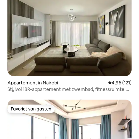
Appartement in Nairobi
Gemiddelde beo
4,96 (121)
Stijlvol 1BR-appartement met zwembad, fitnessruimte,
parkeergelegenheid en wifi
Favoriet van gasten
Favoriet van gasten