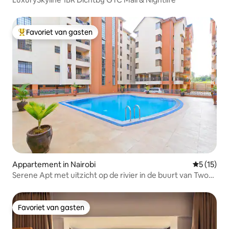
Favoriet van gasten
Topfavoriet van gasten
Appartement in Nairobi
Gemiddelde
5 (15)
Serene Apt met uitzicht op de rivier in de buurt van Two
Rivers Mall
Favoriet van gasten
Favoriet van gasten