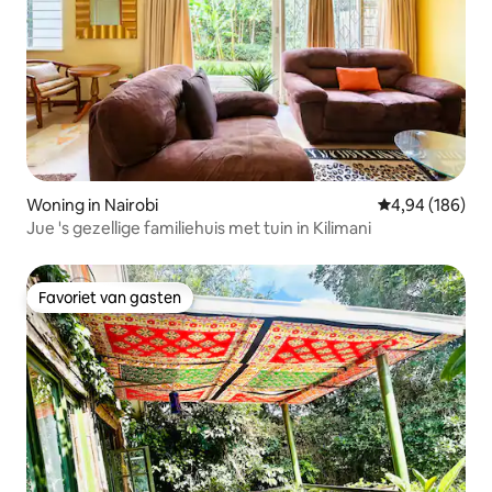
Woning in Nairobi
Gemiddelde beo
4,94 (186)
Jue 's gezellige familiehuis met tuin in Kilimani
Favoriet van gasten
Favoriet van gasten