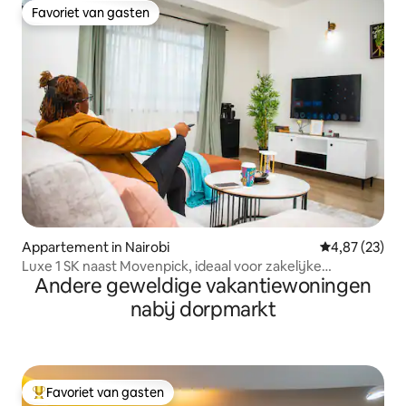
Favoriet van gasten
Favoriet van gasten
Appartement in Nairobi
Gemiddelde be
4,87 (23)
Luxe 1 SK naast Movenpick, ideaal voor zakelijke
Andere geweldige vakantiewoningen
verblijven
nabij dorpmarkt
Favoriet van gasten
Topfavoriet van gasten