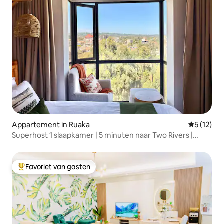
Appartement in Ruaka
Gemiddelde
5 (12)
Superhost 1 slaapkamer | 5 minuten naar Two Rivers |
Zwembad en fitnessruimte
Favoriet van gasten
Topfavoriet van gasten