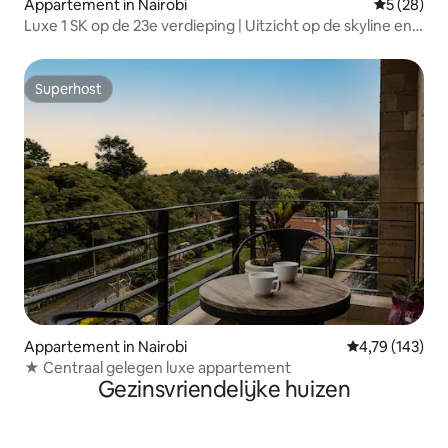
Appartement in Nairobi
Gemiddelde
5 (28)
Luxe 1 SK op de 23e verdieping | Uitzicht op de skyline en
dicht bij GTC
Superhost
Superhost
Appartement in Nairobi
Gemiddelde beo
4,79 (143)
★ Centraal gelegen luxe appartement
Gezinsvriendelijke huizen