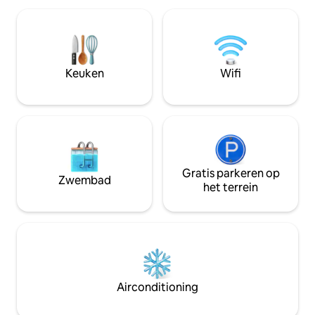
genieten van de sn
uitgeruste keuken 🔋Volledige back-
gemakkelijke toega
upgenerator 🧹Schoonmaakdiensten 🔑
productief aan je 
Zelf inchecken En meer,.. Een rustig
boven naar de fit
toevluchtsoord uit het midden van de
voor een training
eeuw, ontworpen voor liefhebbers van
uitzicht op de sky
Keuken
Wifi
groen, kunst- en muziekliefhebbers,
verfrissende duik
zakenreizigers en koppels die op zoek
ontspan en geniet
zijn naar een romantisch uitje.
zonsondergang.
Reserveer vandaag nog
Gratis parkeren op
Zwembad
het terrein
Airconditioning