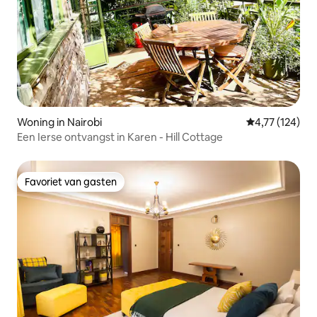
Woning in Nairobi
Gemiddelde beo
4,77 (124)
Een Ierse ontvangst in Karen - Hill Cottage
Favoriet van gasten
Favoriet van gasten