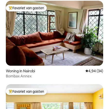
Favoriet van gasten
Topfavoriet van gasten
Woning in Nairobi
Gemiddelde be
4,94 (34)
Bombax Annex
Favoriet van gasten
Topfavoriet van gasten