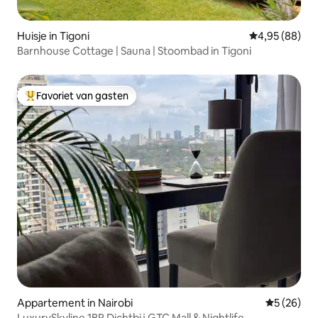
Huisje in Tigoni
Gemiddelde be
4,95 (88)
Barnhouse Cottage | Sauna | Stoombad in Tigoni
Favoriet van gasten
Topfavoriet van gasten
Appartement in Nairobi
Gemiddelde
5 (26)
LuxurySkyline 1BR Dichtbij GTC Mall & Nightlife