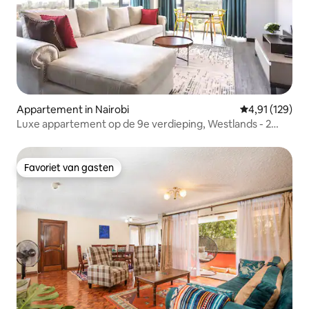
Appartement in Nairobi
Gemiddelde beo
4,91 (129)
Luxe appartement op de 9e verdieping, Westlands - 2
slaapkamers
Favoriet van gasten
Favoriet van gasten