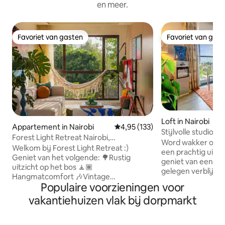
en meer.
Favoriet van gasten
Favoriet van gas
Favoriet van gasten
Favoriet van gas
Loft in Nairobi
Appartement in Nairobi
Gemiddelde beoordeling van 4,95
4,95 (133)
Stijlvolle studio m
Forest Light Retreat Nairobi,
zwembad/fitnessru
Word wakker op d
fitnessruimte, zwembad
Welkom bij Forest Light Retreat :)
Westlands
een prachtig uitzi
Geniet van het volgende: 🌳Rustig
geniet van een mo
uitzicht op het bos 🧘🏾
gelegen verblijf 
Hangmatcomfort 🎶Vintage
afstand van het b
Populaire voorzieningen voor
platenspeler 💿Vinylcollectie 🏋🏾‍♀️Volledig
Restaurants, koff
uitgeruste fitnessruimte 🏊🏼‍♀️ Verwarmd
vakantiehuizen vlak bij dorpmarkt
winkels liggen all
zwembad 🎱Biljarttafels 🏓Pingpong 💼
handbereik. Of je 
werkruimte 🚀Snelle wifi 🍿Netflix 🏮
voor een weekendj
Ambient-lampen 🅿️parkeren 🍳 Volledig