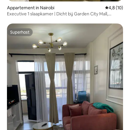
Appartement in Nairobi
Gemiddelde b
4,8 (10)
Executive 1 slaapkamer | Dicht bij Garden City Mall,
Thome
Superhost
Superhost