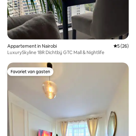
Appartement in Nairobi
Gemiddelde
5 (26)
LuxurySkyline 1BR Dichtbij GTC Mall & Nightlife
Favoriet van gasten
Favoriet van gasten