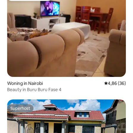
Woning in Nairobi
Gemiddelde be
4,86 (36)
Beauty in Buru Buru Fase 4
Superhost
Superhost