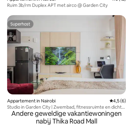
Ruim 3b/rm Duplex APT met airco @ Garden City
Superhost
Superhost
Appartement in Nairobi
Gemiddelde 
4,5 (6)
Studio in Garden City | Zwembad, fitnessruimte en dicht
Andere geweldige vakantiewoningen
bij winkelcentrum
nabij Thika Road Mall