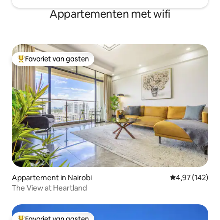
Appartementen met wifi
Favoriet van gasten
Topfavoriet van gasten
Appartement in Nairobi
Gemiddelde beo
4,97 (142)
The View at Heartland
Favoriet van gasten