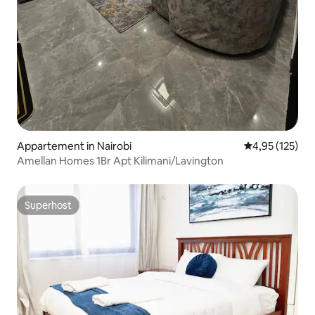
Appartement in Nairobi
Gemiddelde beo
4,95 (125)
Amellan Homes 1Br Apt Kilimani/Lavington
Superhost
Superhost