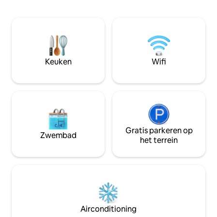
beveiliging in een
uitgeruste keuken 🔋Volledige back-
buurt. Het appart
upgenerator 🧹Schoonmaakdiensten 🔑
een volledig uitg
Zelf inchecken En meer,.. Een rustig
eigen werkruimte
toevluchtsoord uit het midden van de
douche. Loop naar Artcaffé en Java, of
eeuw, ontworpen voor liefhebbers van
verken Nairobi me
groen, kunst- en muziekliefhebbers,
toegang tot Thika 
Keuken
Wifi
zakenreizigers en koppels die op zoek
zakenreizen, stay
zijn naar een romantisch uitje.
verblijven. ✓ 20 minuten naar het
Reserveer vandaag nog
zakencentrum ✓ 3
Gratis parkeren op
Zwembad
het terrein
Airconditioning