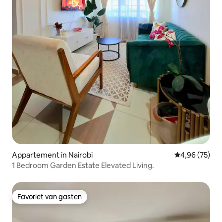
Appartement in Nairobi
Gemiddelde be
4,96 (75)
1 Bedroom Garden Estate Elevated Living.
Favoriet van gasten
Favoriet van gasten