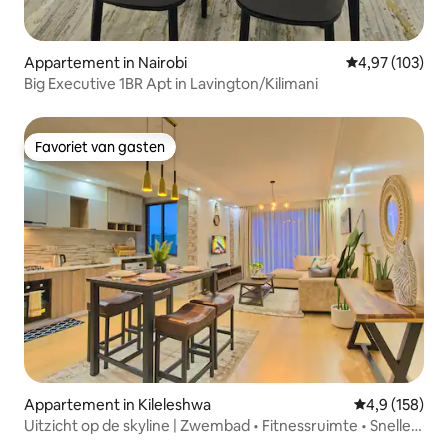
Appartement in Nairobi
Gemiddelde beo
4,97 (103)
Big Executive 1BR Apt in Lavington/Kilimani
Favoriet van gasten
Favoriet van gasten
Appartement in Kileleshwa
Gemiddelde be
4,9 (158)
Uitzicht op de skyline | Zwembad • Fitnessruimte • Snelle
wifi | Sakoya One