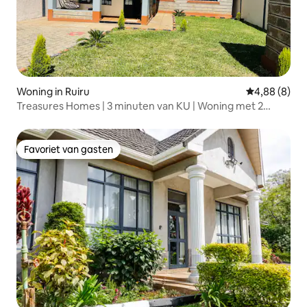
Woning in Ruiru
Gemiddelde b
4,88 (8)
Treasures Homes | 3 minuten van KU | Woning met 2
slaapkamers
Favoriet van gasten
Favoriet van gasten