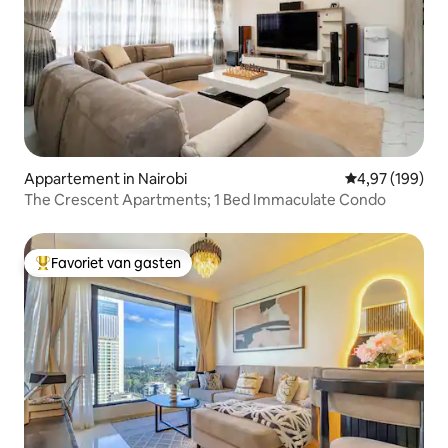
Appartement in Nairobi
Gemiddelde beo
4,97 (199)
The Crescent Apartments; 1 Bed Immaculate Condo
Favoriet van gasten
Topfavoriet van gasten