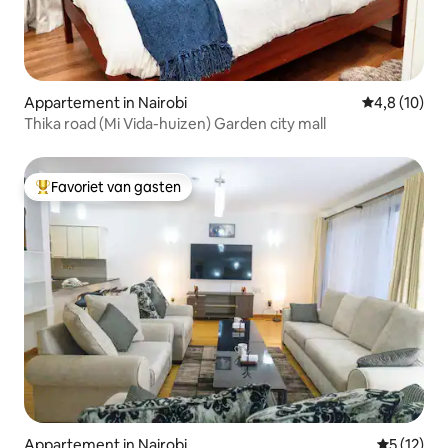
Appartement in Nairobi
Gemiddelde b
4,8 (10)
Thika road (Mi Vida-huizen) Garden city mall
Favoriet van gasten
Topfavoriet van gasten
Appartement in Nairobi
Gemiddelde
5 (12)