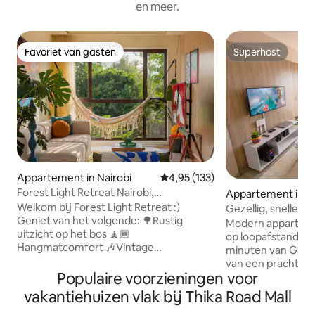
en meer.
Favoriet van gasten
Superhost
Favoriet van gasten
Superhost
Appartement in Nairobi
Gemiddelde beoordeling van 4,95
4,95 (133)
Forest Light Retreat Nairobi,
Appartement in Na
fitnessruimte, zwembad
Welkom bij Forest Light Retreat :)
Gezellig, snelle wi
Geniet van het volgende: 🌳Rustig
616 en vervolgens
Modern apparteme
uitzicht op het bos 🧘🏾
op loopafstand va
Hangmatcomfort 🎶Vintage
minuten van Garden Ci
platenspeler 💿Vinylcollectie 🏋🏾‍♀️Volledig
van een prachtig u
uitgeruste fitnessruimte 🏊🏼‍♀️ Verwarmd
Populaire voorzieningen voor
restaurant op het d
zwembad 🎱Biljarttafels 🏓Pingpong 💼
gratis parkeergele
vakantiehuizen vlak bij Thika Road Mall
werkruimte 🚀Snelle wifi 🍿Netflix 🏮
inchecken, toegang
Ambient-lampen 🅿️parkeren 🍳 Volledig