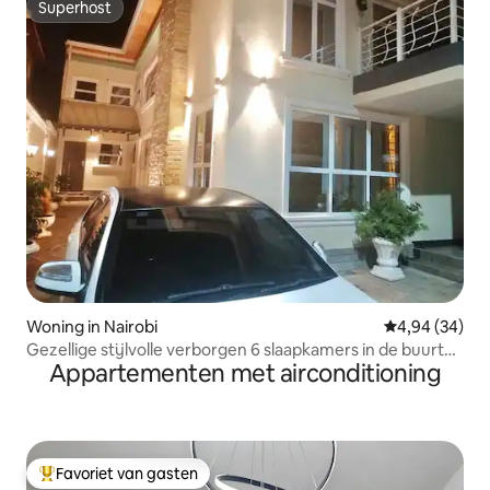
Superhost
Superhost
Woning in Nairobi
Gemiddelde be
4,94 (34)
Gezellige stijlvolle verborgen 6 slaapkamers in de buurt
Appartementen met airconditioning
van TRM/Gardencity
Favoriet van gasten
Topfavoriet van gasten