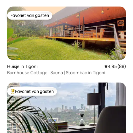
Favoriet van gasten
Favoriet van gasten
Huisje in Tigoni
Gemiddelde be
4,95 (88)
Barnhouse Cottage | Sauna | Stoombad in Tigoni
Favoriet van gasten
Topfavoriet van gasten