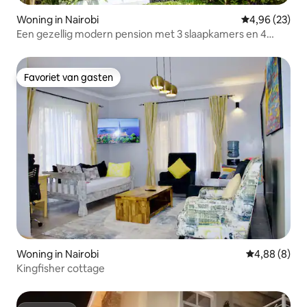
Woning in Nairobi
Gemiddelde be
4,96 (23)
Een gezellig modern pension met 3 slaapkamers en 4
badkamers in RUNDA
Favoriet van gasten
Favoriet van gasten
Woning in Nairobi
Gemiddelde b
4,88 (8)
Kingfisher cottage