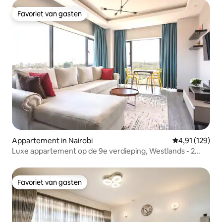
Favoriet van gasten
Favoriet van gasten
Appartement in Nairobi
Gemiddelde beo
4,91 (129)
Luxe appartement op de 9e verdieping, Westlands - 2
slaapkamers
Favoriet van gasten
Favoriet van gasten