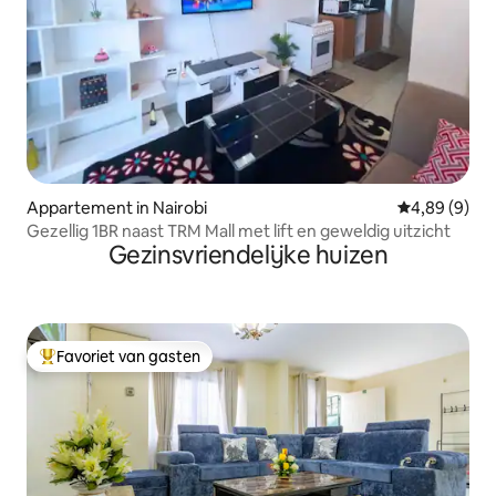
Appartement in Nairobi
Gemiddelde b
4,89 (9)
Gezellig 1BR naast TRM Mall met lift en geweldig uitzicht
Gezinsvriendelijke huizen
Favoriet van gasten
Topfavoriet van gasten