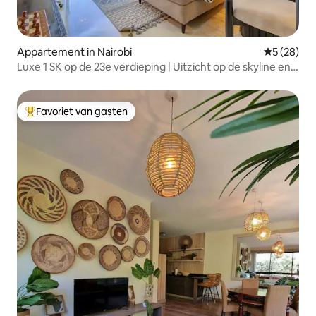
Appartement in Nairobi
Gemiddelde
5 (28)
Luxe 1 SK op de 23e verdieping | Uitzicht op de skyline en
dicht bij GTC
Favoriet van gasten
Topfavoriet van gasten