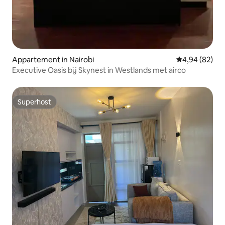
Appartement in Nairobi
Gemiddelde be
4,94 (82)
Executive Oasis bij Skynest in Westlands met airco
Superhost
Superhost