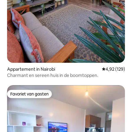
Appartement in Nairobi
Gemiddelde beo
4,92 (129)
Charmant en sereen huis in de boomtoppen.
Favoriet van gasten
Favoriet van gasten