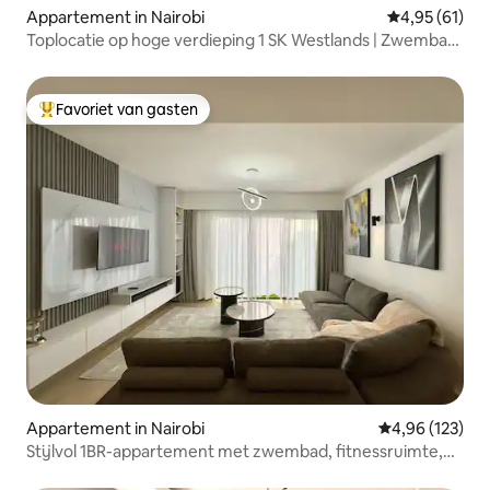
Appartement in Nairobi
Gemiddelde be
4,95 (61)
Toplocatie op hoge verdieping 1 SK Westlands | Zwembad,
fitnessruimte en uitzicht
Favoriet van gasten
Topfavoriet van gasten
Appartement in Nairobi
Gemiddelde beo
4,96 (123)
Stijlvol 1BR-appartement met zwembad, fitnessruimte,
parkeergelegenheid en wifi