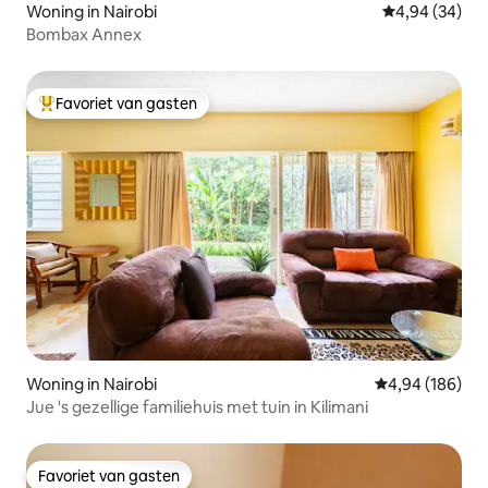
Woning in Nairobi
Gemiddelde be
4,94 (34)
Bombax Annex
Favoriet van gasten
Topfavoriet van gasten
Woning in Nairobi
Gemiddelde beo
4,94 (186)
Jue 's gezellige familiehuis met tuin in Kilimani
Favoriet van gasten
Favoriet van gasten