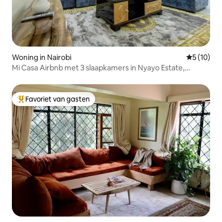
Woning in Nairobi
Gemiddelde
5 (10)
Mi Casa Airbnb met 3 slaapkamers in Nyayo Estate,
Nairobi.
Favoriet van gasten
Topfavoriet van gasten