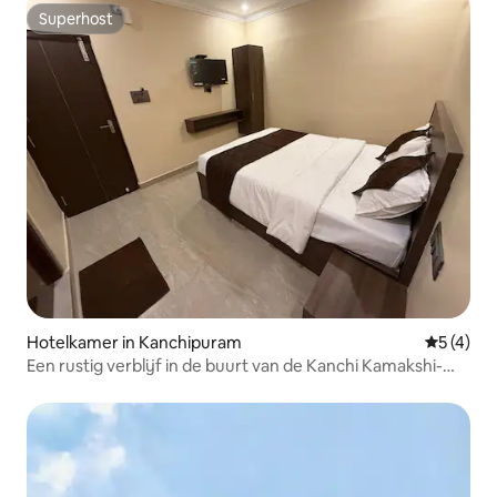
Superhost
Superhost
Hotelkamer in Kanchipuram
Gemiddeld
5 (4)
Een rustig verblijf in de buurt van de Kanchi Kamakshi-
tempel