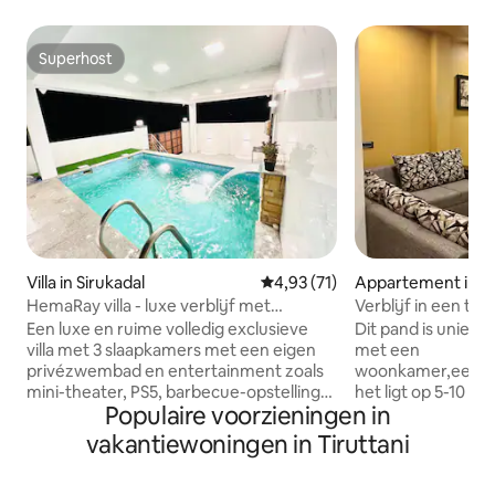
Superhost
Superhost
Villa in Sirukadal
Gemiddelde beoordeling van 4,9
4,93 (71)
Appartement in K
m
HemaRay villa - luxe verblijf met
Verblijf in een te
zwembad
Een luxe en ruime volledig exclusieve
Dit pand is uniek,
villa met 3 slaapkamers met een eigen
met een
privézwembad en entertainment zoals
woonkamer,eetka
mini-theater, PS5, barbecue-opstelling
het ligt op 5-10 m
Populaire voorzieningen in
en bordspellen, ideaal voor zowel
treinstation van d
gezinnen als kinderen kunnen genieten
dan 10 minuten ri
vakantiewoningen in Tiruttani
van de luxe van ons zwembad in
tempels-Kamakshi,
volledige privacy en we bieden ook een
Ekambarnathar,