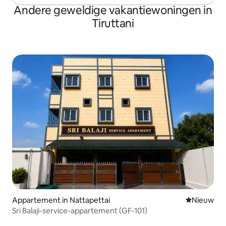
Andere geweldige vakantiewoningen in
Tiruttani
Appartement in Nattapettai
Nieuwe ac
Nieuw
Sri Balaji-service-appartement (GF-101)