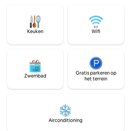
verscheidenheid aan goed
Kachapeshwarar,S
onderhouden zwembadspeelgoed
Vaigunda perumal,
beschikbaar. Het gebied heeft
Chitraguptar temp
voedselbezorgers zoals Swiggy en
meer.Exclusieve z
Zomato en directe restaurantbezorging
showrooms gemakke
op basis van bestelling. - CCTV-camera
minuten.5 vaishna
Keuken
Wifi
beschikbaar buiten het huis voor de
minuten.3 dagen v
veiligheid. - Eigen parkeerplaats.
nabijgelegen temp
drive.Airport in 9
Gratis parkeren op
Zwembad
het terrein
Airconditioning