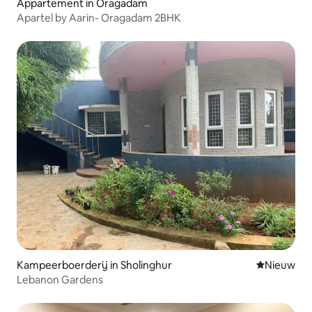
Appartement in Oragadam
Apartel by Aarin- Oragadam 2BHK
Kampeerboerderij in Sholinghur
Nieuwe ac
Nieuw
Lebanon Gardens