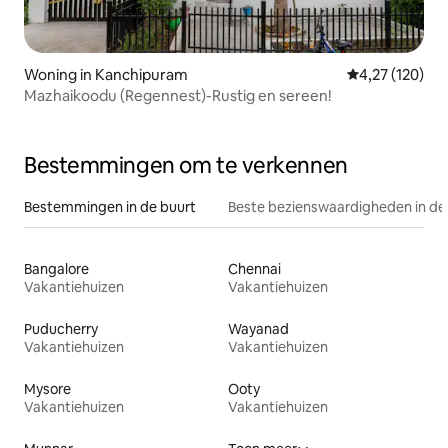
Woning in Kanchipuram
Gemiddelde beo
4,27 (120)
Mazhaikoodu (Regennest)-Rustig en sereen!
Bestemmingen om te verkennen
Bestemmingen in de buurt
Beste bezienswaardigheden in de
Bangalore
Chennai
Vakantiehuizen
Vakantiehuizen
Puducherry
Wayanad
Vakantiehuizen
Vakantiehuizen
Mysore
Ooty
Vakantiehuizen
Vakantiehuizen