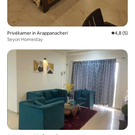
Privékamer in Arappanacheri
Gemiddelde 
4,8 (5)
Seyon Homestay