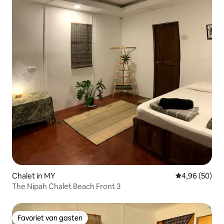
Chalet in MY
Gemiddelde be
4,96 (50)
The Nipah Chalet Beach Front 3
Favoriet van gasten
Favoriet van gasten