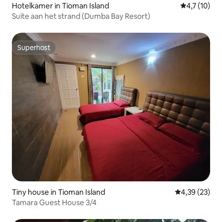
Hotelkamer in Tioman Island
Gemiddelde b
4,7 (10)
Suite aan het strand (Dumba Bay Resort)
Superhost
Superhost
Tiny house in Tioman Island
Gemiddelde be
4,39 (23)
Tamara Guest House 3/4