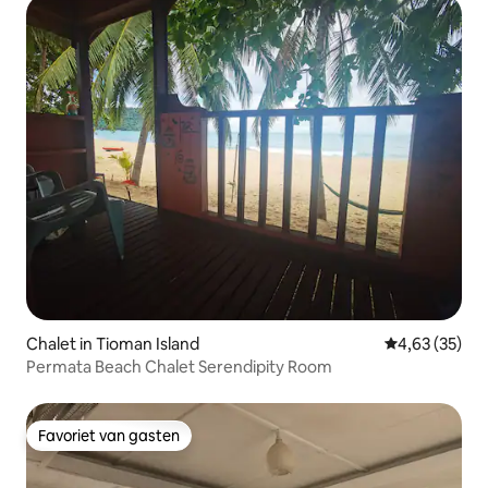
Chalet in Tioman Island
Gemiddelde be
4,63 (35)
Permata Beach Chalet Serendipity Room
Favoriet van gasten
Favoriet van gasten