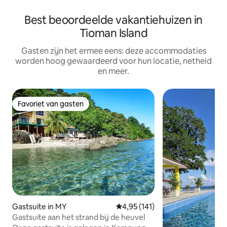
Best beoordeelde vakantiehuizen in
Tioman Island
Gasten zijn het ermee eens: deze accommodaties
worden hoog gewaardeerd voor hun locatie, netheid
en meer.
Favoriet van gasten
Favoriet van gasten
Gastsuite in MY
Gemiddelde beoordeling van 4,95
4,95 (141)
Gastsuite aan het strand bij de heuvel