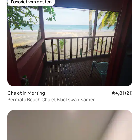
Favoriet van gasten
Favoriet van gasten
Chalet in Mersing
Gemiddelde be
4,81 (21)
Permata Beach Chalet Blackswan Kamer