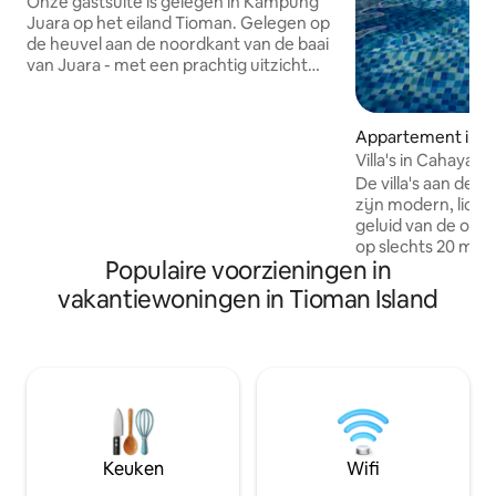
Onze gastsuite is gelegen in Kampung
Juara op het eiland Tioman. Gelegen op
de heuvel aan de noordkant van de baai
van Juara - met een prachtig uitzicht
over de hele baai - is het omgeven door
ongerept regenwoud en prachtige
natuur. Rustige en privéruimte met een
Appartement in T
rivier die het pand scheidt van het
Villa's in Cahaya 
gemeenschappelijke strand. Bij vloed
De villa's aan de 
kan de rivier worden overgestoken met
zijn modern, licht
een van onze gedeelde kajaks - of
geluid van de oce
gewoon door door het water te waden -
op slechts 20 met
en bij eb is het gemakkelijk om in en uit
Populaire voorzieningen in
patio van je villa. Als onderdeel van het
de woning te lopen.
Cahaya Asah Resor
vakantiewoningen in Tioman Island
gebruikmaken van
oceaan, het water
snorkeluitrusting 
boottochten, eve
keuken van het C
Restaurant. Kom een vleugje klasse en
vredige rust erva
Cahaya Asah-villa'
Keuken
Wifi