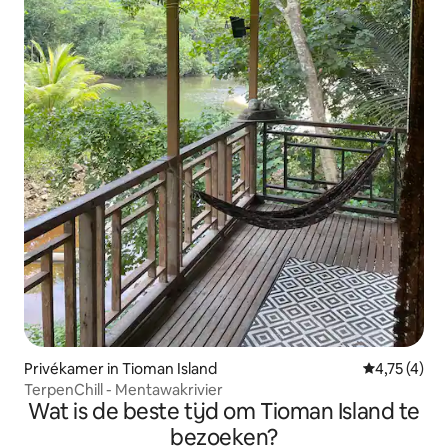
Privékamer in Tioman Island
Gemiddelde b
4,75 (4)
TerpenChill - Mentawakrivier
Wat is de beste tijd om Tioman Island te
bezoeken?