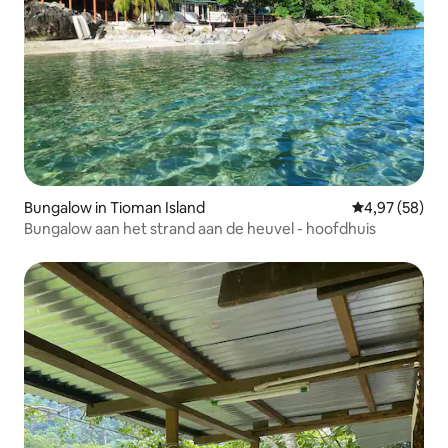
Bungalow in Tioman Island
Gemiddelde be
4,97 (58)
Bungalow aan het strand aan de heuvel - hoofdhuis