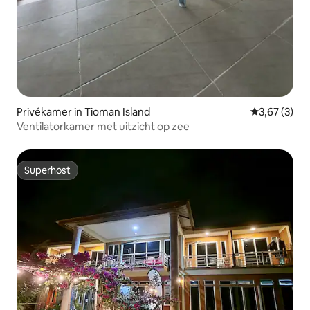
Privékamer in Tioman Island
Gemiddelde b
3,67 (3)
Ventilatorkamer met uitzicht op zee
Superhost
Superhost