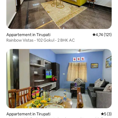
Appartement in Tirupati
Gemiddelde be
4,74 (121)
Rainbow Vistas - 102 Gokul - 2 BHK AC
Appartement in Tirupati
Gemiddeld
5 (3)