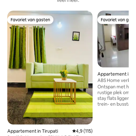
veel meer.
Favoriet van gasten
Favoriet van gas
Favoriet van gasten
Favoriet van gas
Appartement in Ti
ABS Home verblij
Twee slaapkamer
Ontspan met het h
rustige plek om t
stay flats liggen 
trein- en busstat
snel naar huis bli
een lange reis. Elke
andere flat, gee
muren. Twee slaa
Appartement in Tirupati
Gemiddelde beoordeling van 4,9
4,9 (115)
airconditioning e