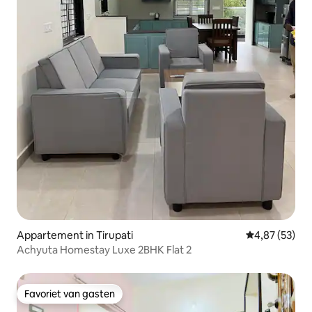
Appartement in Tirupati
Gemiddelde be
4,87 (53)
Achyuta Homestay Luxe 2BHK Flat 2
Favoriet van gasten
Favoriet van gasten