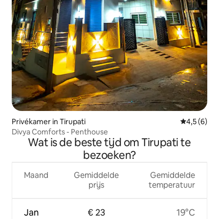
Privékamer in Tirupati
Gemiddelde 
4,5 (6)
Divya Comforts - Penthouse
Wat is de beste tijd om Tirupati te
bezoeken?
Maand
Gemiddelde
Gemiddelde
prijs
temperatuur
Jan
€ 23
19°C