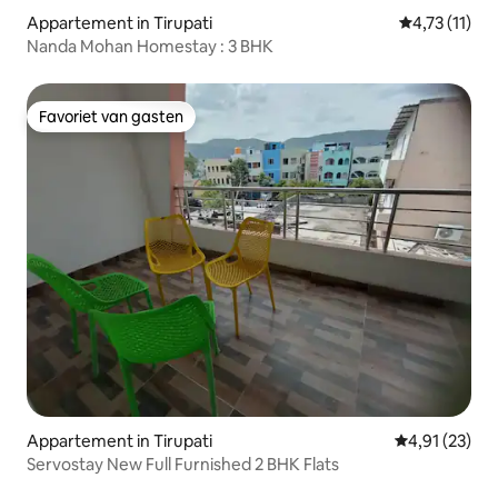
Appartement in Tirupati
Gemiddelde b
4,73 (11)
Nanda Mohan Homestay : 3 BHK
Favoriet van gasten
Favoriet van gasten
Appartement in Tirupati
Gemiddelde be
4,91 (23)
Servostay New Full Furnished 2 BHK Flats