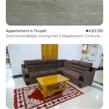
Appartement in Tirupati
Gemiddelde be
4,83 (30)
Gezinsvriendelijke woning met 3 slaapkamers | 2 minuten
naar de ringweg