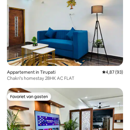
Appartement in Tirupati
Gemiddelde be
4,87 (93)
Chakri's homestay 2BHK AC FLAT
Favoriet van gasten
Favoriet van gasten