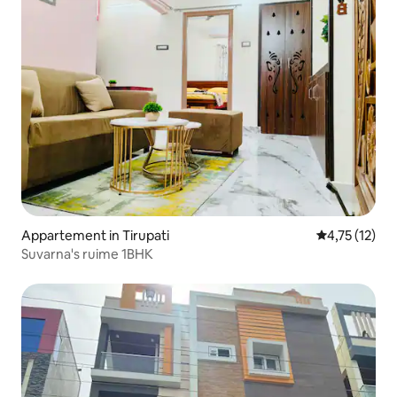
Appartement in Tirupati
Gemiddelde be
4,75 (12)
Suvarna's ruime 1BHK