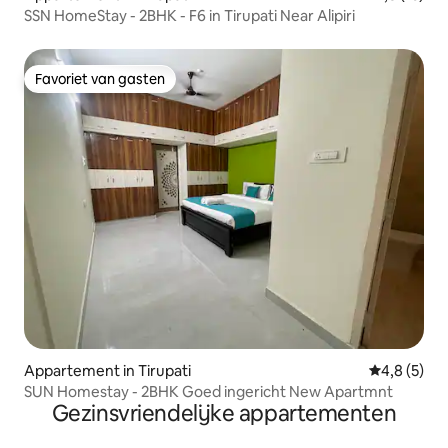
SSN HomeStay - 2BHK - F6 in Tirupati Near Alipiri
Favoriet van gasten
Favoriet van gasten
Appartement in Tirupati
Gemiddelde 
4,8 (5)
SUN Homestay - 2BHK Goed ingericht New Apartmnt
Gezinsvriendelijke appartementen