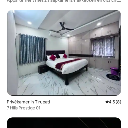
Appartement met 2 slaapkamers/hal/keuken en uitzicht
op de heuvels, hygiënisch eten en kamers beschikbaar
Privékamer in Tirupati
Gemiddelde 
4,5 (8)
7 Hills Prestige 01