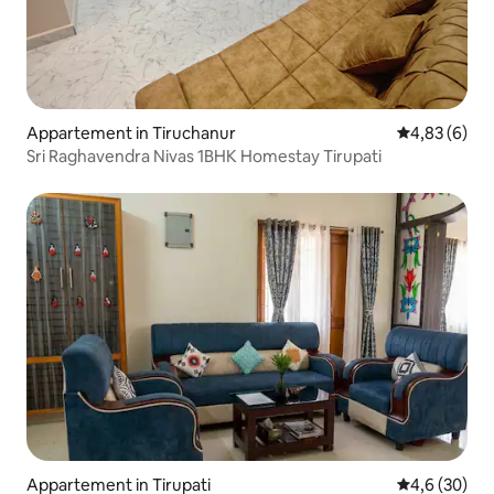
Appartement in Tiruchanur
Gemiddelde b
4,83 (6)
Sri Raghavendra Nivas 1BHK Homestay Tirupati
Appartement in Tirupati
Gemiddelde b
4,6 (30)