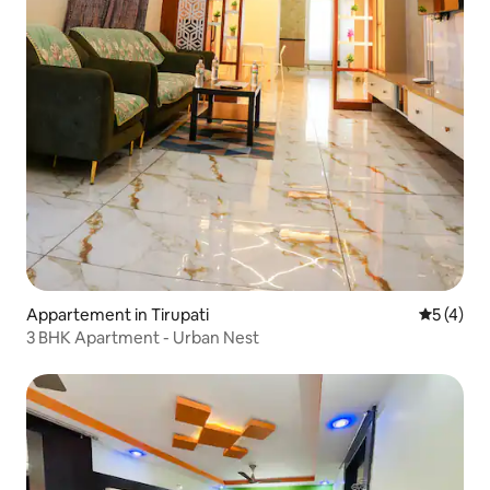
Appartement in Tirupati
Gemiddeld
5 (4)
3 BHK Apartment - Urban Nest