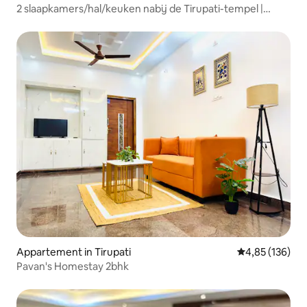
2 slaapkamers/hal/keuken nabij de Tirupati-tempel |
Gezinsverblijf | Gratis parkeren
Appartement in Tirupati
Gemiddelde beo
4,85 (136)
Pavan's Homestay 2bhk