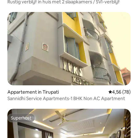
Rustig verblijf in huis met 2 slaapkamers / SVI-verblijf
Appartement in Tirupati
Gemiddelde be
4,56 (78)
Sannidhi Service Apartments-1 BHK Non AC Apartment
Superhost
Superhost