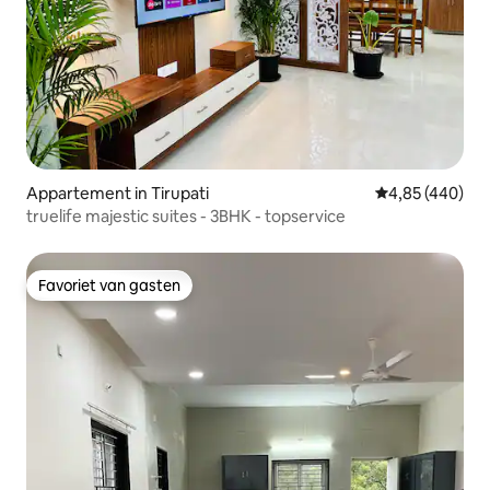
Appartement in Tirupati
Gemiddelde beo
4,85 (440)
truelife majestic suites - 3BHK - topservice
Favoriet van gasten
Favoriet van gasten