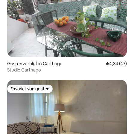
Gastenverblijf in Carthage
Gemiddelde be
4,34 (47)
Studio Carthago
Favoriet van gasten
Favoriet van gasten