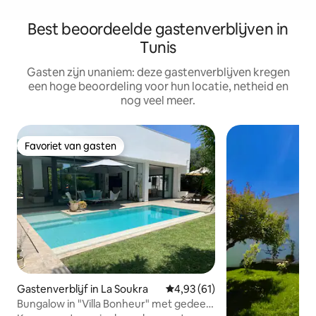
Best beoordeelde gastenverblijven in
Tunis
Gasten zijn unaniem: deze gastenverblijven kregen
een hoge beoordeling voor hun locatie, netheid en
nog veel meer.
Favoriet van gasten
Favoriet van gasten
Gastenverblijf in La Soukra
Gemiddelde beoordeling van 4,9
4,93 (61)
Bungalow in "Villa Bonheur" met gedeeld