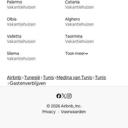
Palermo
Catania
Vakantiehuizen
Vakantiehuizen
Olbia
Alghero
Vakantiehuizen
Vakantiehuizen
Valletta
Taormina
Vakantiehuizen
Vakantiehuizen
Sliema
Toon meer
Vakantiehuizen
Airbnb
Tunesië
Tunis
Medina van Tunis
Tunis
Gastenverblijven
© 2026 Airbnb, Inc.
Privacy
Voorwaarden