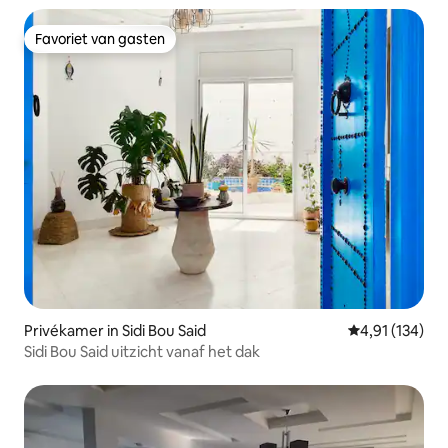
Favoriet van gasten
Favoriet van gasten
Privékamer in Sidi Bou Said
Gemiddelde beo
4,91 (134)
Sidi Bou Said uitzicht vanaf het dak