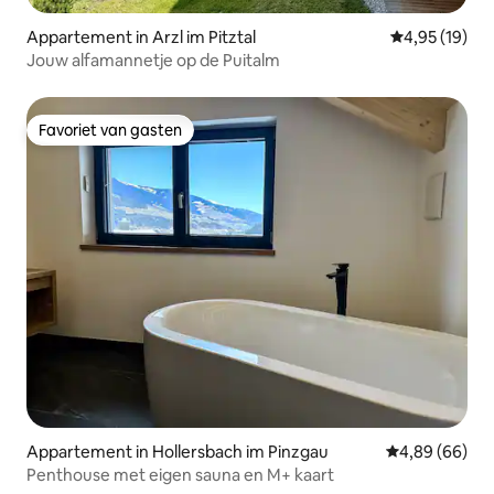
Appartement in Arzl im Pitztal
Gemiddelde be
4,95 (19)
Jouw alfamannetje op de Puitalm
Favoriet van gasten
Favoriet van gasten
Appartement in Hollersbach im Pinzgau
Gemiddelde be
4,89 (66)
Penthouse met eigen sauna en M+ kaart