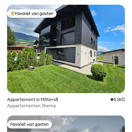
Favoriet van gasten
Topfavoriet van gasten
Appartement in Mittersill
Gemiddelde
5 (40)
Appartementen Shema
Favoriet van gasten
Favoriet van gasten