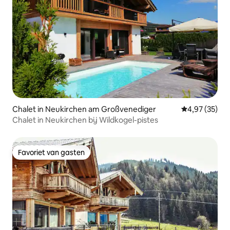
Chalet in Neukirchen am Großvenediger
Gemiddelde be
4,97 (35)
Chalet in Neukirchen bij Wildkogel-pistes
Favoriet van gasten
Favoriet van gasten