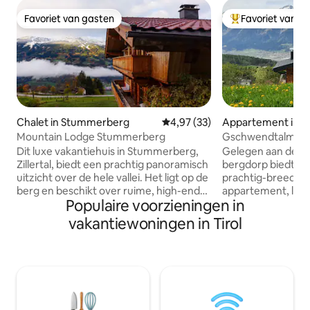
Favoriet van gasten
Favoriet van g
Favoriet van gasten
Topfavoriet van 
Chalet in Stummerberg
Gemiddelde beoordeling van 4,9
4,97 (33)
Appartement in I
Land
Mountain Lodge Stummerberg
Gschwendtalm-Tiro
Take-Time
Dit luxe vakantiehuis in Stummerberg,
Gelegen aan de ra
Zillertal, biedt een prachtig panoramisch
bergdorp biedt de
uitzicht over de hele vallei. Het ligt op de
prachtig-breed uit
berg en beschikt over ruime, high-end
appartement, lief
Populaire voorzieningen in
maar gezellige kamers, die elegantie
van traditie en mod
combineren met alpine charme. De
kalmeren en je bat
vakantiewoningen in Tirol
rustige, schilderachtige omgeving biedt
opladen. Een nabi
ultieme ontspanning, met de natuur op
maakt het mogelij
slechts een steenworp afstand en het
winter allerlei be
skigebied ligt op slechts 10 minuten
beoefenen. Toch z
afstand. Talrijke paden beginnen direct
die zich gewoon '
vanuit de woning. Ideaal voor diegenen
zich thuis voelen. WIFI, tv, BT-boxen,
die op zoek zijn naar een rustig, stijlvol
parkeerplaats zijn