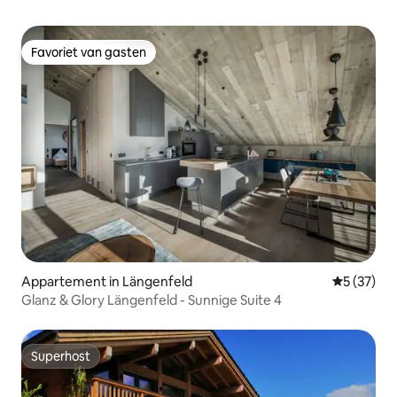
Favoriet van gasten
Favoriet van gasten
Appartement in Längenfeld
Gemiddelde
5 (37)
Glanz & Glory Längenfeld - Sunnige Suite 4
Superhost
Superhost