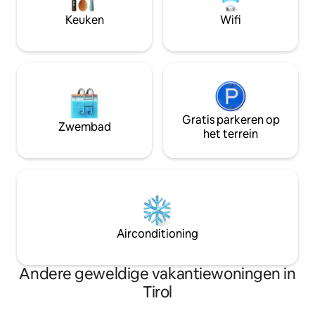
toevluchtsoord te midden van de
voor de sauna ne
Keuken
Wifi
schoonheid van de bergen van Tirol.
vergoeding. De ke
.
Gratis parkeren op
Zwembad
het terrein
Airconditioning
Andere geweldige vakantiewoningen in
Tirol