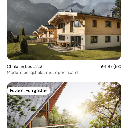
Chalet in Leutasch
Gemiddelde be
4,97 (63)
Modern bergchalet met open haard
Favoriet van gasten
Favoriet van gasten