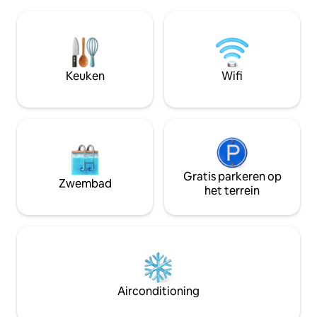
een heuvel aan de voet van bomen van
Het huisje ligt v
Ciprés, Pinos en Eucaliptos om rond te
water, het terras 
lopen, wordt het een unieke en
je kunt genieten v
ontspannende ervaring. Fiets mbt
uitzicht Snelle in
bergafwaarts op privéwegen. Het heeft
glasvezel.
het hele huis alleen voor jou.
Keuken
Wifi
Gratis parkeren op
Zwembad
het terrein
Airconditioning