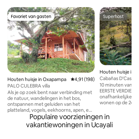
Favoriet van gasten
Superhost
Favoriet van gasten
Superhost
Houten huisje in
Cabañas D'Cassan 
Houten huisje in Oxapampa
Gemiddelde beoordeling van 4,91
4,91 (198)
10 minuten van Oxapam
PALO CULEBRA villa
EERSTE VERDIEPI
Als je op zoek bent naar verbinding met
onafhankelijke toegang (
de natuur, wandelingen in het bos,
wonen op de 2e ve
ontspannen met geluiden van het
respecteren je ru
platteland, vogels, eekhoorns, apen, en
met een tweepers
Populaire voorzieningen in
tegelijkertijd op slechts 3 minuten
bank, complete 
afstand van het stadscentrum, Palo
vakantiewoningen in Ucayali
water, uitgerust
Culebra chalet, is je ideale plek om een
door een terras, 
duik in de natuur te nemen. Gelegen op
pitten en terras m