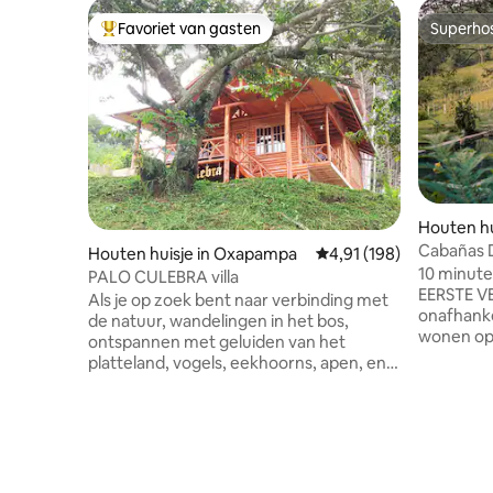
Favoriet van gasten
Superho
Topfavoriet van gasten
Superho
Houten h
Cabañas D
Houten huisje in Oxapampa
Gemiddelde beoordeling
4,91 (198)
10 minuten 
PALO CULEBRA villa
EERSTE V
Als je op zoek bent naar verbinding met
onafhankelijk
de natuur, wandelingen in het bos,
wonen op 
ontspannen met geluiden van het
respecter
platteland, vogels, eekhoorns, apen, en
een tweep
tegelijkertijd op slechts 3 minuten
complete
afstand van het stadscentrum, Palo
uitgerus
Culebra chalet, is je ideale plek om een
terras, g
duik in de natuur te nemen. Gelegen op
terras met ru
een heuvel aan de voet van bomen van
ligt voor
Ciprés, Pinos en Eucaliptos om rond te