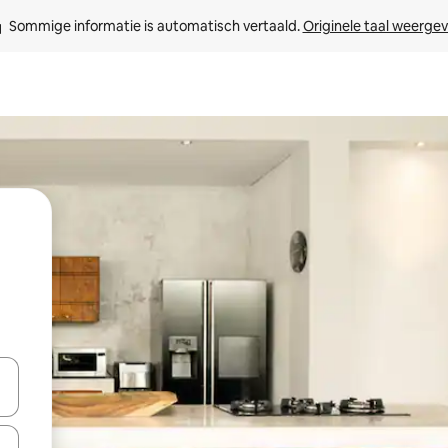
Sommige informatie is automatisch vertaald. 
Originele taal weerge
een keuze met je de pijltjestoetsen omhoog en omlaag, óf door te tik