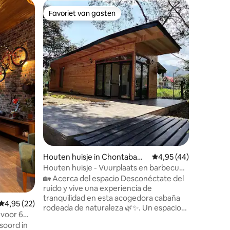
Houten h
Favoriet van gasten
Favorie
Favoriet van gasten
Favorie
Moderne 
Our alpi
design wi
and a war
offers t
by peaceful nature.
comfortab
floor fea
equipped 
ecensies
bathroom,
workspac
or longer
a weeken
this cabin
Houten huisje in Chontabam
Gemiddelde beoordelin
4,95 (44)
ba
Houten huisje - Vuurplaats en barbecue |
6 min Oxapampa Plaza
🏡 Acerca del espacio Desconéctate del
ruido y vive una experiencia de
tranquilidad en esta acogedora cabaña
Gemiddelde beoordeling van 4,95 uit 5, 22 recensies
4,95 (22)
rodeada de naturaleza 🌿✨. Un espacio
 voor 6
pensado para descansar, respirar aire
soord in
puro y disfrutar de momentos especiales