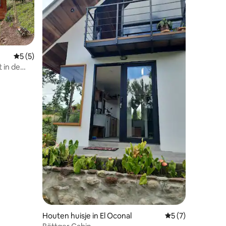
Gemiddelde beoordeling van 5 uit 5, 5 recensies
5 (5)
 in de
ecensies
Houten huisje in El Oconal
Gemiddelde beoord
5 (7)