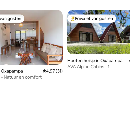
 van gasten
Favoriet van gasten
 van gasten
Topfavoriet van gasten
Houten huisje in Oxapampa
AVA Alpine Cabins - 1
n Oxapampa
Gemiddelde beoordeling van 4,97 uit 5, 31 r
4,97 (31)
 - Natuur en comfort
 van 4,88 uit 5, 26 recensies