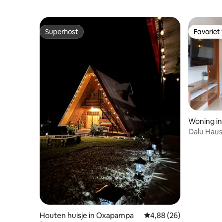
Superhost
Favoriet
Superhost
Favoriet
Woning i
Dalu Haus
Houten huisje in Oxapampa
Gemiddelde beoordeling
4,88 (26)