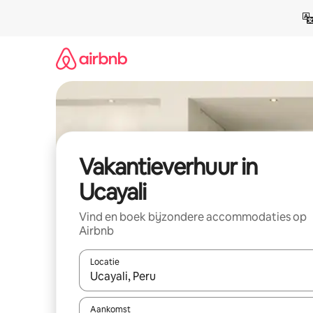
Ga
direct
naar
inhoud
Vakantieverhuur in
Ucayali
Vind en boek bijzondere accommodaties op
Airbnb
Locatie
Wanneer er suggesties beschikbaar zijn, maak je 
Aankomst