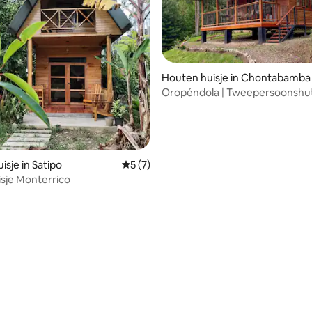
Houten huisje in Chontabamba
Oropéndola | Tweepersoonshut
g van 4,93 uit 5, 42 recensies
natuur
isje in Satipo
Gemiddelde beoordeling van 5 uit 5, 7 r
5 (7)
isje Monterrico