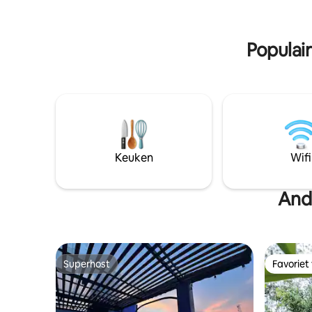
terras hee
lopen, wordt het een unieke en
genieten 
ontspannende ervaring. Fiets mbt
internetv
bergafwaarts op privéwegen. Het heeft
Populair
het hele huis alleen voor jou.
Keuken
Wifi
And
Superhost
Favoriet
Superhost
Favoriet