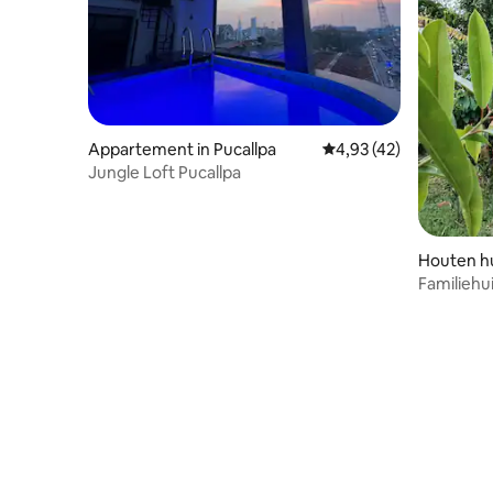
Appartement in Pucallpa
Gemiddelde beoordelin
4,93 (42)
Jungle Loft Pucallpa
Houten hu
Familiehu