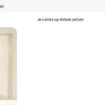
ven
Je ruimte op Airbnb zetten
ken of swipen.