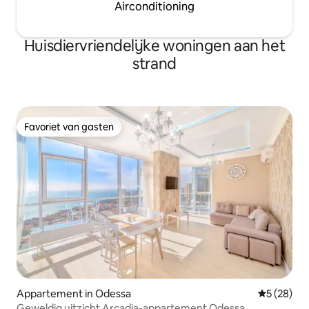
Airconditioning
Huisdiervriendelijke woningen aan het
strand
Favoriet van gasten
Favoriet van gasten
Appartement in Odessa
Gemiddelde
5 (28)
Geweldig uitzicht Arcadia-appartement Odessa