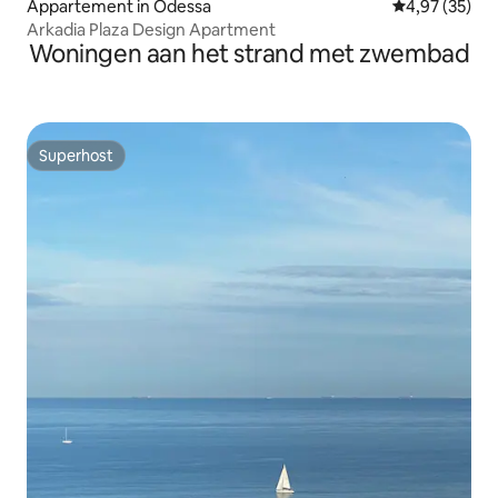
Appartement in Odessa
Gemiddelde be
4,97 (35)
Arkadia Plaza Design Apartment
Woningen aan het strand met zwembad
Superhost
Superhost