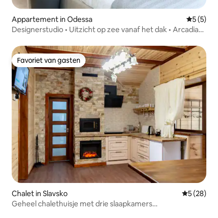
Appartement in Odessa
Gemiddeld
5 (5)
Designerstudio • Uitzicht op zee vanaf het dak • Arcadia
op 200 m
Favoriet van gasten
Favoriet van gasten
Chalet in Slavsko
Gemiddelde
5 (28)
Geheel chalethuisje met drie slaapkamers
(gezinsvriendelijk)-3