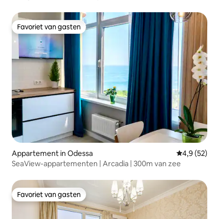
Favoriet van gasten
Favoriet van gasten
Appartement in Odessa
Gemiddelde b
4,9 (52)
SeaView-appartementen | Arcadia | 300m van zee
Favoriet van gasten
Favoriet van gasten