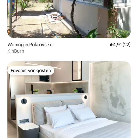
Woning in Pokrovs'ke
Gemiddelde be
4,91 (22)
KinBurn
Favoriet van gasten
Favoriet van gasten