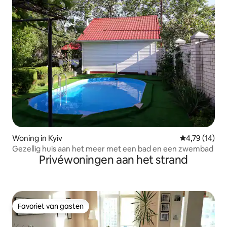
Woning in Kyiv
Gemiddelde be
4,79 (14)
Gezellig huis aan het meer met een bad en een zwembad
Privéwoningen aan het strand
Favoriet van gasten
Favoriet van gasten