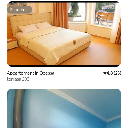
Superhost
Superhost
Appartement in Odessa
Gemiddelde b
4,8 (25)
terrasa 203