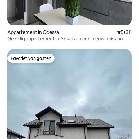
Appartement in Odessa
Gemiddelde
5 (31)
Gezellig appartement in Arcadia in een nieuw huis aan
zee
Favoriet van gasten
Favoriet van gasten