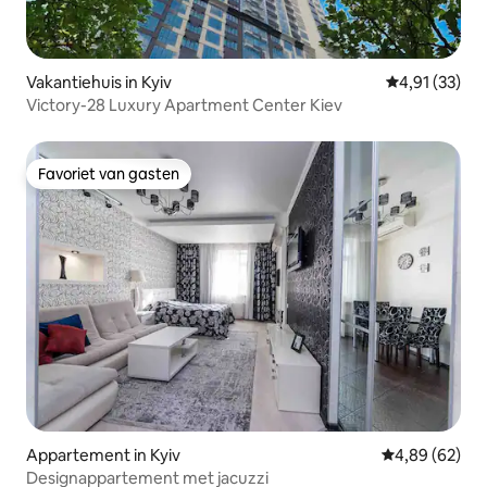
Vakantiehuis in Kyiv
Gemiddelde be
4,91 (33)
Victory-28 Luxury Apartment Center Kiev
Favoriet van gasten
Favoriet van gasten
Appartement in Kyiv
Gemiddelde be
4,89 (62)
Designappartement met jacuzzi