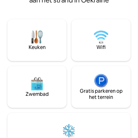
aan het strand in Oekraïne
wooncomplex '9 Pe
de kust. Er is een ander minihuis in de
Boulevard, 60A. Een minimalistisch
buurt waar mogelijk andere gasten zijn.
interieur dat niet 
Er is alles voor de barbecue,
Het ontwerp is een
tuinmeubilair, hangmat. Het huis heeft
schreeuwt niet, hi
een kachelhaard en elektrische
de zee. Zoals de lu
verwarming, een badkamer, een
buiten het raam. 
douche, een kitchenette, een
om het gevoel te h
minikoelkast, een multicooker, een
Keuken
Wifi
ruimte bent.
waterkoker, thee, koffie, keukengerei,
specerijen en olie. Wit beddengoed en
handdoeken, douchesets, boeken en
bordspellen.
Gratis parkeren op
Zwembad
het terrein