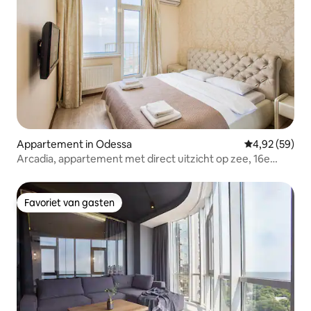
Appartement in Odessa
Gemiddelde be
4,92 (59)
Arcadia, appartement met direct uitzicht op zee, 16e
verdieping
Favoriet van gasten
Favoriet van gasten