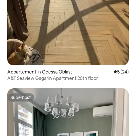
Appartement in Odessa Oblast
Gemiddelde
5 (24)
A&T Seaview Gagarin Apartment 20th floor
Superhost
Superhost