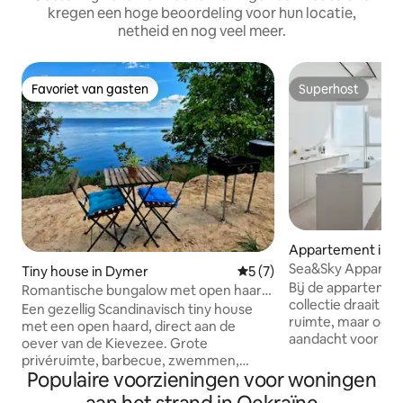
kregen een hoge beoordeling voor hun locatie,
netheid en nog veel meer.
Favoriet van gasten
Superhost
Favoriet van gasten
Superhost
Appartement in O
Sea&Sky Apparte
Tiny house in Dymer
Gemiddelde beoordeling van
5 (7)
slaapkamers
Bij de appartemen
Romantische bungalow met open haard
collectie draait he
aan zee
Een gezellig Scandinavisch tiny house
ruimte, maar ook 
met een open haard, direct aan de
aandacht voor det
oever van de Kievezee. Grote
overdaad. Alleen h
privéruimte, barbecue, zwemmen,
de skyline lossen op in
Populaire voorzieningen voor woningen
vissen, wandelingen langs de kust.
op de 18e verdieping in
Gemakkelijke toegang met de auto tot