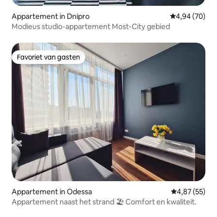
Appartement in Dnipro
Gemiddelde be
4,94 (70)
Modieus studio-appartement Most-City gebied
Favoriet van gasten
Favoriet van gasten
Appartement in Odessa
Gemiddelde be
4,87 (55)
Appartement naast het strand 🏖 Comfort en kwaliteit.