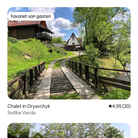
Favoriet van gasten
Favoriet van gasten
Chalet in Oryavchyk
Gemiddelde be
4,95 (20)
Sadiba Vanda