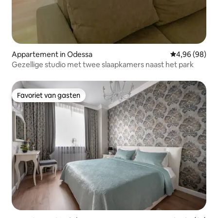
Appartement in Odessa
Gemiddelde be
4,96 (98)
Gezellige studio met twee slaapkamers naast het park
Favoriet van gasten
Favoriet van gasten