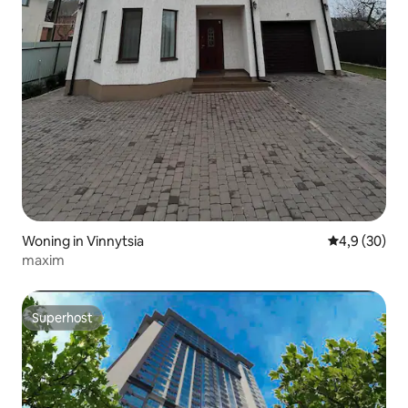
Woning in Vinnytsia
Gemiddelde b
4,9 (30)
maxim
Superhost
Superhost