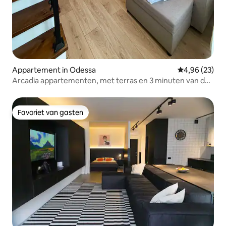
Appartement in Odessa
Gemiddelde be
4,96 (23)
Arcadia appartementen, met terras en 3 minuten van de
zee
Favoriet van gasten
Favoriet van gasten