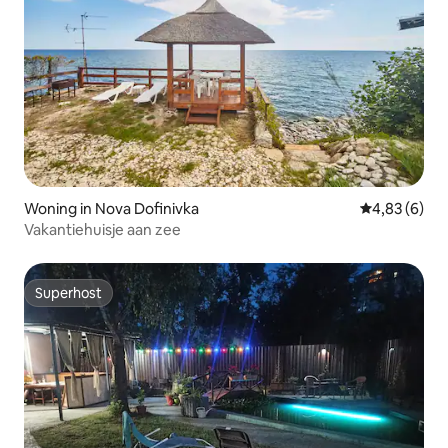
Woning in Nova Dofinivka
Gemiddelde b
4,83 (6)
Vakantiehuisje aan zee
Superhost
Superhost