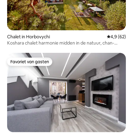
Chalet in Horbovychi
Gemiddelde b
4,9 (62)
Koshara chalet harmonie midden in de natuur, chan-
sauna
Favoriet van gasten
Favoriet van gasten