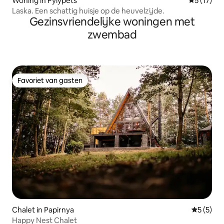
Woning in Pylypets'
Gemiddelde
5 (17)
Laska. Een schattig huisje op de heuvelzijde.
Gezinsvriendelijke woningen met
zwembad
Favoriet van gasten
Favoriet van gasten
Chalet in Papirnya
Gemiddeld
5 (5)
Happy Nest Chalet