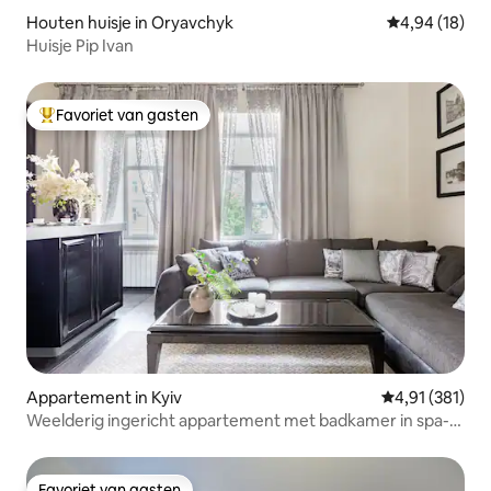
Houten huisje in Oryavchyk
Gemiddelde be
4,94 (18)
Huisje Pip Ivan
Favoriet van gasten
Topfavoriet van gasten
Appartement in Kyiv
Gemiddelde beo
4,91 (381)
Weelderig ingericht appartement met badkamer in spa-
stijl
Favoriet van gasten