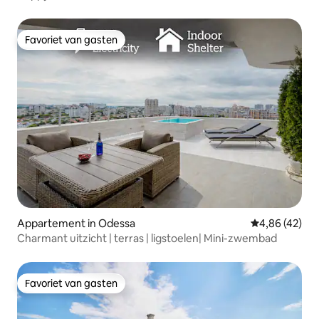
Favoriet van gasten
Favoriet van gasten
Appartement in Odessa
Gemiddelde be
4,86 (42)
Charmant uitzicht | terras | ligstoelen| Mini-zwembad
Favoriet van gasten
Favoriet van gasten