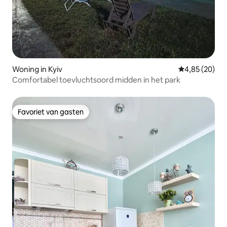
Woning in Kyiv
Gemiddelde be
4,85 (20)
Comfortabel toevluchtsoord midden in het park
Favoriet van gasten
Favoriet van gasten