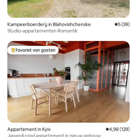
Kampeerboerderij in Blahovishchenske
Gemiddelde
5 (39)
Studio-appartementen Romantik
Favoriet van gasten
Topfavoriet van gasten
Appartement in Kyiv
Gemiddelde beo
4,98 (129)
Japandi rood appartement in nieuw gebouw