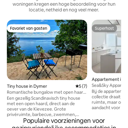
woningen kregen een hoge beoordeling voor hun
locatie, netheid en nog veel meer.
Favoriet van gasten
Superhost
Favoriet van gasten
Superhost
Appartement in O
Sea&Sky Apparte
Tiny house in Dymer
Gemiddelde beoordeling van
5 (7)
slaapkamers
Bij de appartemen
Romantische bungalow met open haard
collectie draait he
aan zee
Een gezellig Scandinavisch tiny house
ruimte, maar ook 
met een open haard, direct aan de
aandacht voor det
oever van de Kievezee. Grote
overdaad. Alleen h
privéruimte, barbecue, zwemmen,
de skyline lossen op in
Populaire voorzieningen voor
vissen, wandelingen langs de kust.
op de 18e verdieping in
Gemakkelijke toegang met de auto tot