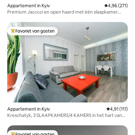
Appartement in Kyiv
Gemiddelde beo
4,96 (271)
Premium Jaccuzi en open haard met één slaapkamer
(20/22/2)
Favoriet van gasten
Topfavoriet van gasten
Appartement in Kyiv
Gemiddelde be
4,91 (111)
Kreschatyk, 3 SLAAPKAMERS/4 KAMERS in het hart van
Kiev
Favoriet van gasten