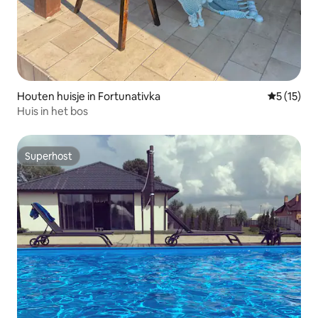
Houten huisje in Fortunativka
Gemiddelde
5 (15)
Huis in het bos
Superhost
Superhost