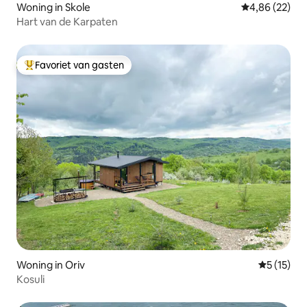
Woning in Skole
Gemiddelde be
4,86 (22)
Hart van de Karpaten
Favoriet van gasten
Topfavoriet van gasten
Woning in Oriv
Gemiddelde
5 (15)
Kosuli