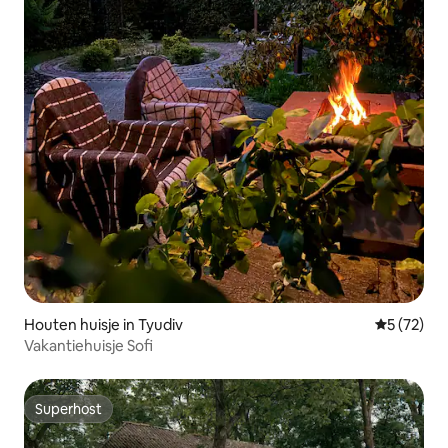
Houten huisje in Tyudiv
Gemiddelde
5 (72)
Vakantiehuisje Sofi
Superhost
Superhost