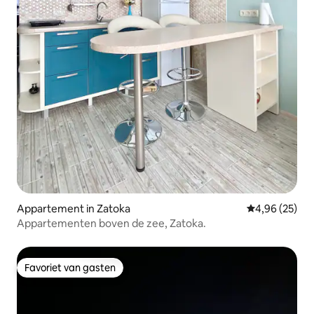
Appartement in Zatoka
Gemiddelde be
4,96 (25)
Appartementen boven de zee, Zatoka.
Favoriet van gasten
Favoriet van gasten