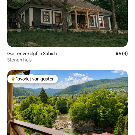
Gastenverblijf in Subich
Gemiddeld
5 (9)
Stenen huis
Favoriet van gasten
Topfavoriet van gasten