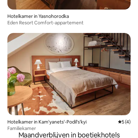
Hotelkamer in Yasnohorodka
Eden Resort Comfort-appartement
Hotelkamer in Kam'yanets'-Podil's'kyi
Gemiddeld
5 (4)
Familiekamer
Maandverblijven in boetiekhotels