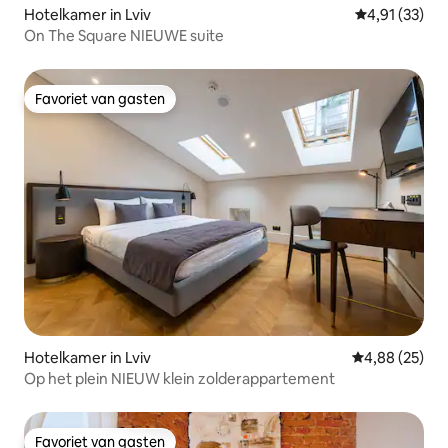
Hotelkamer in Lviv
Gemiddelde be
4,91 (33)
On The Square NIEUWE suite
Favoriet van gasten
Favoriet van gasten
Hotelkamer in Lviv
Gemiddelde be
4,88 (25)
Op het plein NIEUW klein zolderappartement
Favoriet van gasten