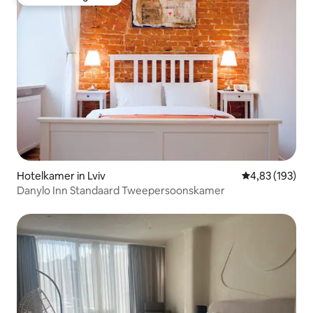
Favoriet van gasten
Hotelkamer in Lviv
Gemiddelde beo
4,83 (193)
Danylo Inn Standaard Tweepersoonskamer