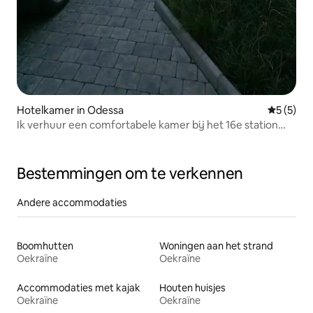
Hotelkamer in Odessa
Gemiddeld
5 (5)
Ik verhuur een comfortabele kamer bij het 16e station
van de Baltische Spoorweg
Bestemmingen om te verkennen
Andere accommodaties
Boomhutten
Woningen aan het strand
Oekraïne
Oekraïne
Accommodaties met kajak
Houten huisjes
Oekraïne
Oekraïne