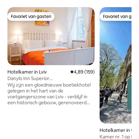
Favoriet van gasten
Favoriet van gas
Favoriet van gasten
Favoriet van gas
Hotelkamer in Lviv
Gemiddelde beoordeling van 4,89
4,89 (159)
Danylo Inn Superior
Tweepersoonskamer
Wij zijn een gloednieuwe boetiekhotel
gelegen in het hart van de
voetgangerszone van Lviv - verblijf in
een historisch gebouw, gerenoveerd
naar de hoogste moderne normen.
Onze weduwen kijken uit op Halytska
Ploshcha(plein) en het monument voor
koning Danylo, Valova Street en Attic.
Hotelkamer in Od
We zijn ideaal gelegen in de
Kamer nr. 1 op De
voetgangerszone van Lviv, op slechts