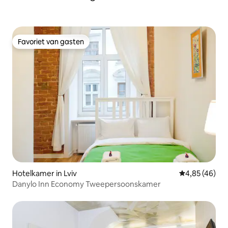
Favoriet van gasten
Favoriet van gasten
Hotelkamer in Lviv
Gemiddelde be
4,85 (46)
Danylo Inn Economy Tweepersoonskamer