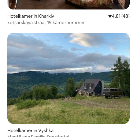
Hotelkamer in Kharkiv
Gemiddelde be
4,81 (48)
kotsarskaya straat 19 kamernummer
Hotelkamer in Vyshka
MontBlanc Familie Sporthotel