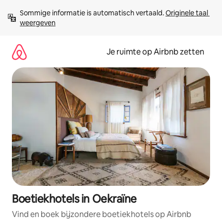
Ga
Sommige informatie is automatisch vertaald. 
Originele taal 
direct
weergeven
naar
inhoud
Je ruimte op Airbnb zetten
Boetiekhotels in Oekraïne
Vind en boek bijzondere boetiekhotels op Airbnb