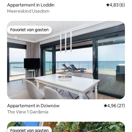
Appartement in Loddin
Gemiddelde b
4,83 (6)
Meereskind Usedom
Favoriet van gasten
Favoriet van gasten
Appartement in Dziwnów
Gemiddelde be
4,96 (27)
The View 1 Gardenia
Favoriet van gasten