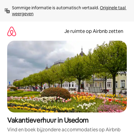
Ga
Sommige informatie is automatisch vertaald. 
Originele taal 
direct
weergeven
naar
inhoud
Je ruimte op Airbnb zetten
Vakantieverhuur in Usedom
Vind en boek bijzondere accommodaties op Airbnb