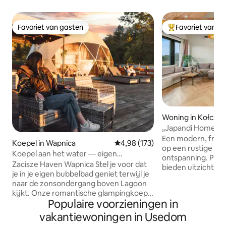
Favoriet van gasten
Favoriet van g
Favoriet van gasten
Topfavoriet van 
Woning in Kołcze
„Japandi Home” • 
natuur
Een modern, fris 
Koepel in Wapnica
Gemiddelde beoordeling van 4,98
4,98 (173)
op een rustige ple
Koepel aan het water — eigen
ontspanning. Pan
bubbelbad, sauna, zonsondergang
Zacisze Haven Wapnica Stel je voor dat
bieden uitzicht op
je in je eigen bubbelbad geniet terwijl je
en het terras op e
naar de zonsondergang boven Lagoon
je in staat om te 
kijkt. Onze romantische glampingkoepel
van het gebied. Het
Populaire voorzieningen in
is een romantische plek in de natuur met
comfortabel en go
een prachtig uitzicht op het water. Je
vakantiewoningen in Usedom
omheind perceel g
kunt gebruikmaken van een sauna, een
ruimte. Een plek 