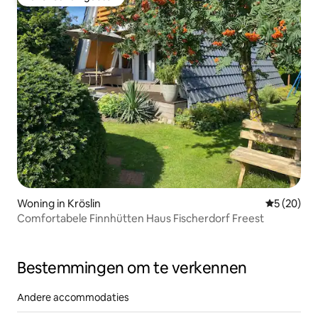
Favoriet van gasten
Woning in Kröslin
Gemiddelde
5 (20)
Comfortabele Finnhütten Haus Fischerdorf Freest
Bestemmingen om te verkennen
Andere accommodaties