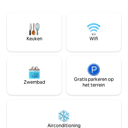
bubbelbad, een terras met uitzicht op
ontspanning en co
de zonsondergang en een prachtig
Het op Japandi ge
interieur. Perfect voor stellen, gezinnen
combineert natuur
en huisdieren. Verken het nabijgelegen
eenvoud en rust 
Międzyzdroje, wandelen, fietsen,
en aangename rui
kajakken en stranden. We hebben
ontspannen.
fietsen en kajaks te huur. Als de Dome is
Keuken
Wifi
geboekt, controleer dan ons Beach
House of Sunset Cabin op mijn profiel.
Gratis parkeren op
Zwembad
het terrein
Airconditioning