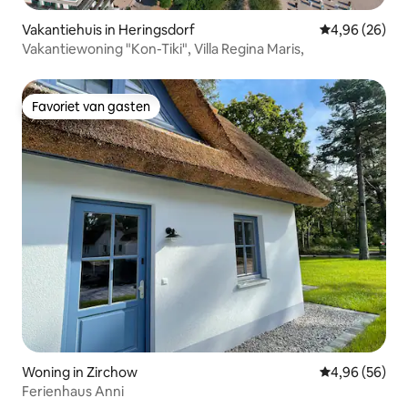
Vakantiehuis in Heringsdorf
Gemiddelde be
4,96 (26)
Vakantiewoning "Kon-Tiki", Villa Regina Maris,
Favoriet van gasten
Favoriet van gasten
Woning in Zirchow
Gemiddelde be
4,96 (56)
Ferienhaus Anni