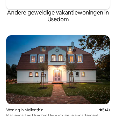
Andere geweldige vakantiewoningen in
Usedom
Woning in Mellenthin
Gemiddeld
5 (4)
Malvengarten Usedom Uw exclusieve appartement