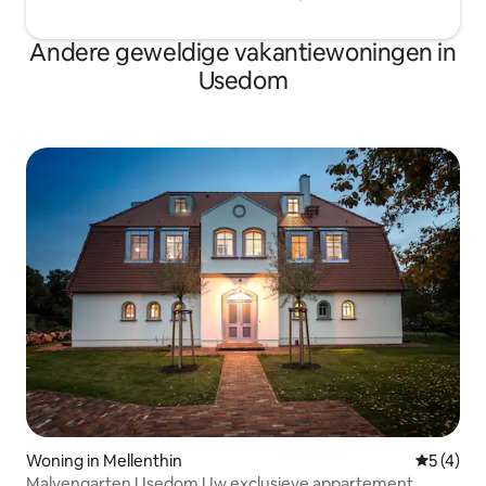
Andere geweldige vakantiewoningen in
Usedom
Woning in Mellenthin
Gemiddeld
5 (4)
Malvengarten Usedom Uw exclusieve appartement