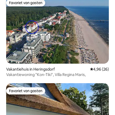
Favoriet van gasten
Favoriet van gasten
Vakantiehuis in Heringsdorf
Gemiddelde be
4,96 (26)
Vakantiewoning "Kon-Tiki", Villa Regina Maris,
Favoriet van gasten
Favoriet van gasten