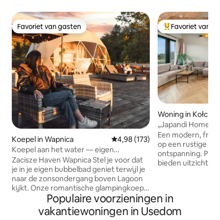
Favoriet van gasten
Favoriet van g
Favoriet van gasten
Topfavoriet van 
Woning in Kołcze
„Japandi Home” • 
natuur
Een modern, fris 
Koepel in Wapnica
Gemiddelde beoordeling van 4,98
4,98 (173)
op een rustige ple
Koepel aan het water — eigen
ontspanning. Pan
bubbelbad, sauna, zonsondergang
Zacisze Haven Wapnica Stel je voor dat
bieden uitzicht op
je in je eigen bubbelbad geniet terwijl je
en het terras op e
naar de zonsondergang boven Lagoon
je in staat om te 
kijkt. Onze romantische glampingkoepel
van het gebied. Het
Populaire voorzieningen in
is een romantische plek in de natuur met
comfortabel en go
een prachtig uitzicht op het water. Je
vakantiewoningen in Usedom
omheind perceel g
kunt gebruikmaken van een sauna, een
ruimte. Een plek 