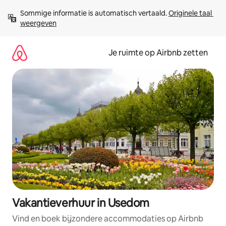
Ga
Sommige informatie is automatisch vertaald. 
Originele taal 
direct
weergeven
naar
inhoud
Je ruimte op Airbnb zetten
Vakantieverhuur in Usedom
Vind en boek bijzondere accommodaties op Airbnb