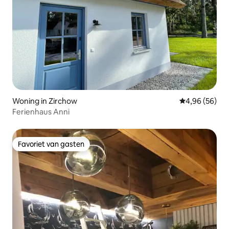
Woning in Zirchow
Gemiddelde be
4,96 (56)
Ferienhaus Anni
Favoriet van gasten
Favoriet van gasten