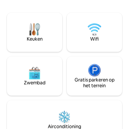
bubbelbad, een terras met uitzicht op
ontspanning en co
de zonsondergang en een prachtig
Het op Japandi ge
interieur. Perfect voor stellen, gezinnen
combineert natuur
en huisdieren. Verken het nabijgelegen
eenvoud en rust 
Międzyzdroje, wandelen, fietsen,
en aangename rui
kajakken en stranden. We hebben
ontspannen.
fietsen en kajaks te huur. Als de Dome is
Keuken
Wifi
geboekt, controleer dan ons Beach
House of Sunset Cabin op mijn profiel.
Gratis parkeren op
Zwembad
het terrein
Airconditioning