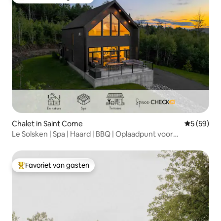
Topfavoriet van gasten
Chalet in Saint Come
Gemiddelde
5 (59)
Le Solsken | Spa | Haard | BBQ | Oplaadpunt voor
elektrische voertuigen
Favoriet van gasten
Topfavoriet van gasten