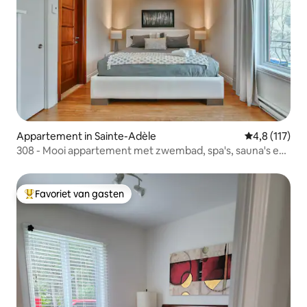
Appartement in Sainte-Adèle
Gemiddelde be
4,8 (117)
308 - Mooi appartement met zwembad, spa's, sauna's en
fitnessruimte
Favoriet van gasten
Topfavoriet van gasten