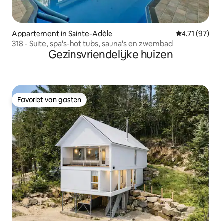
Appartement in Sainte-Adèle
Gemiddelde be
4,71 (97)
318 - Suite, spa's-hot tubs, sauna's en zwembad
Gezinsvriendelijke huizen
Favoriet van gasten
Favoriet van gasten