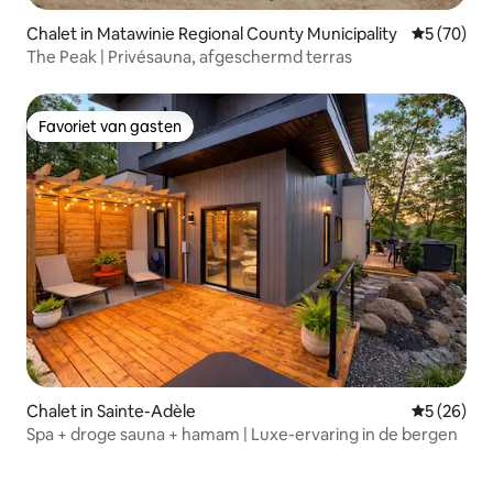
Chalet in Matawinie Regional County Municipality
Gemiddelde
5 (70)
The Peak | Privésauna, afgeschermd terras
Favoriet van gasten
Favoriet van gasten
Chalet in Sainte-Adèle
Gemiddelde
5 (26)
Spa + droge sauna + hamam | Luxe-ervaring in de bergen