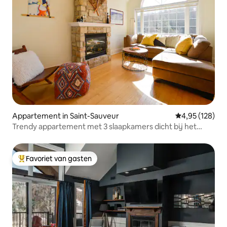
Appartement in Saint-Sauveur
Gemiddelde beo
4,95 (128)
Trendy appartement met 3 slaapkamers dicht bij het
waterpark!
Favoriet van gasten
Topfavoriet van gasten