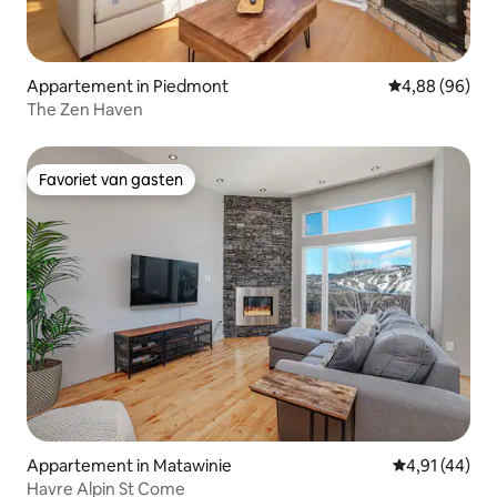
Appartement in Piedmont
Gemiddelde be
4,88 (96)
The Zen Haven
Favoriet van gasten
Favoriet van gasten
Appartement in Matawinie
Gemiddelde be
4,91 (44)
Havre Alpin St Come