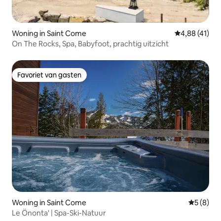
Woning in Saint Come
Gemiddelde be
4,88 (41)
On The Rocks, Spa, Babyfoot, prachtig uitzicht
Favoriet van gasten
Favoriet van gasten
Woning in Saint Come
Gemiddeld
5 (8)
Le Önonta' | Spa-Ski-Natuur