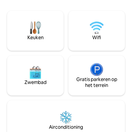
zorgt voor een betoverende omgeving.
sterrenhemel • T
Geniet van unieke ervaringen met een
gemeubileerde ter
paddleboard, kajaks, een bubbelbad,
Toegankelijke BBQ
een barbecue, een binnen- en
en smart-tv • bord
buitenhaard, een professionele
gezin • Spa het he
tafelvoetbaltafel, een speelhal en
een ontspannen ve
verschillende spellen. Alles is ontworpen
Keuken
Wifi
seizoen!
voor een onvergetelijke ervaring.
Gratis parkeren op
Zwembad
het terrein
Airconditioning