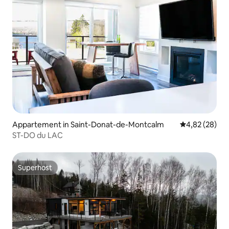
Appartement in Saint-Donat-de-Montcalm
Gemiddelde be
4,82 (28)
ST-DO du LAC
Superhost
Superhost