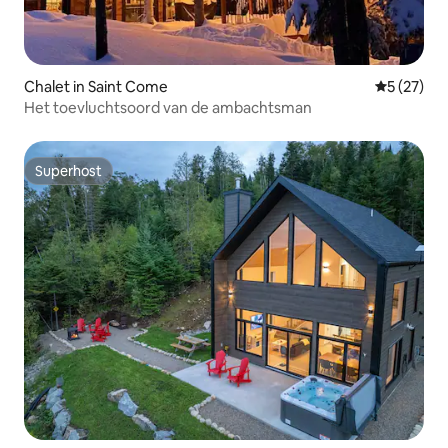
Chalet in Saint Come
Gemiddelde
5 (27)
Het toevluchtsoord van de ambachtsman
Superhost
Superhost