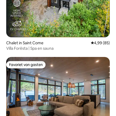
Chalet in Saint Come
Gemiddelde be
4,99 (85)
Villa Forêsta | Spa en sauna
Favoriet van gasten
Favoriet van gasten