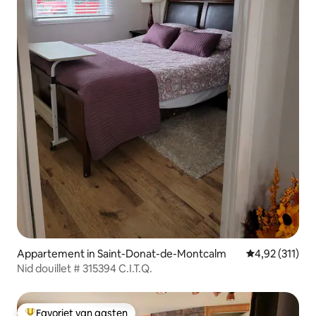
Appartement in Saint-Donat-de-Montcalm
Gemiddelde beo
4,92 (311)
Nid douillet # 315394 C.I.T.Q.
Favoriet van gasten