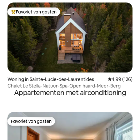
Favoriet van gasten
Topfavoriet van gasten
Woning in Sainte-Lucie-des-Laurentides
Gemiddelde beo
4,99 (126)
Chalet Le Stella-Natuur-Spa-Open haard-Meer-Berg
Appartementen met airconditioning
Favoriet van gasten
Favoriet van gasten