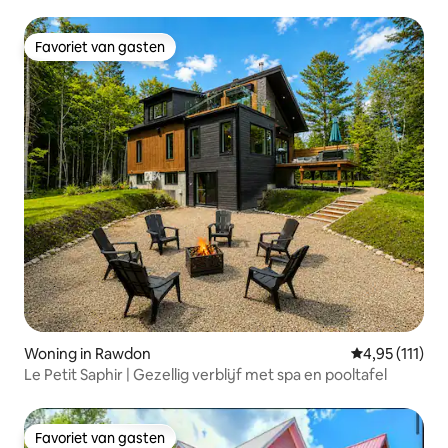
Favoriet van gasten
Favoriet van gasten
Woning in Rawdon
Gemiddelde be
4,95 (111)
Le Petit Saphir | Gezellig verblijf met spa en pooltafel
Favoriet van gasten
Favoriet van gasten