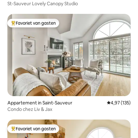
St-Sauveur Lovely Canopy Studio
Favoriet van gasten
Topfavoriet van gasten
Appartement in Saint-Sauveur
Gemiddelde beo
4,97 (135)
Condo chez Liv & Jax
Favoriet van gasten
Topfavoriet van gasten