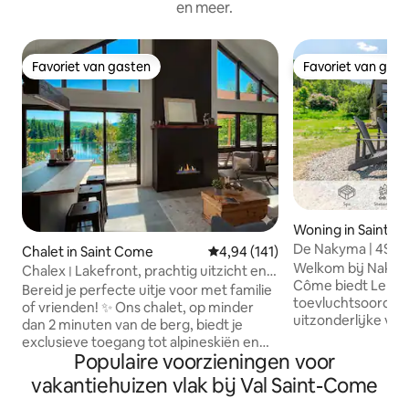
en meer.
Favoriet van gasten
Favoriet van gas
Favoriet van gasten
Favoriet van gas
Woning in Saint 
De Nakyma | 4Sei
Chalet in Saint Come
Gemiddelde beoordeling van 4,94
4,94 (141)
Vuurplaats | St-C
Welkom bij Nakyma! ✦ Gelegen i
Chalex ׀ Lakefront, prachtig uitzicht en
Côme biedt Le Nak
skiën (1 km)
Bereid je perfecte uitje voor met familie
toevluchtsoord in
of vrienden! ✨ Ons chalet, op minder
uitzonderlijke vakantie!✦ 
dan 2 minuten van de berg, biedt je
vloer tot plafond 
exclusieve toegang tot alpineskiën en
fauna en flora van
Populaire voorzieningen voor
wandelpaden. Het uitzonderlijke
adembenemend uit
uitzicht op het meer vanuit onze
vakantiehuizen vlak bij Val Saint-Come
buitenhaard om p
accommodatie met 2 verdiepingen
herinneringen te 