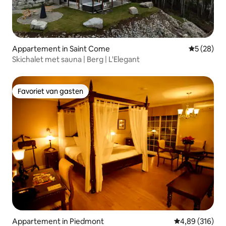
Appartement in Saint Come
Gemiddelde
5 (28)
Skichalet met sauna | Berg | L'Elegant
Favoriet van gasten
Favoriet van gasten
Appartement in Piedmont
Gemiddelde beo
4,89 (316)