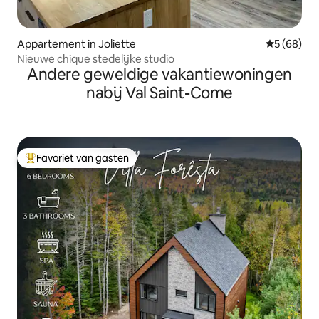
Appartement in Joliette
Gemiddelde
5 (68)
Nieuwe chique stedelijke studio
Andere geweldige vakantiewoningen
nabij Val Saint-Come
Favoriet van gasten
Topfavoriet van gasten