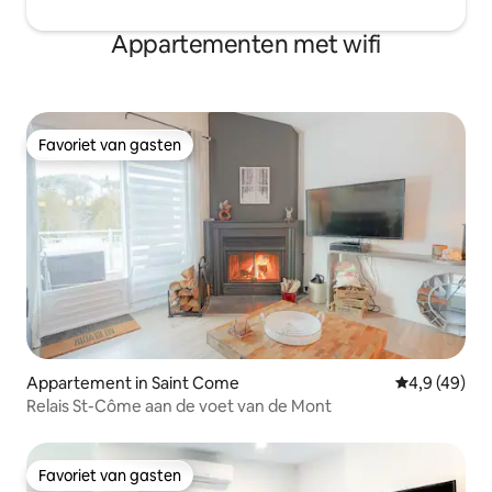
Appartementen met wifi
Favoriet van gasten
Favoriet van gasten
Appartement in Saint Come
Gemiddelde b
4,9 (49)
Relais St-Côme aan de voet van de Mont
Favoriet van gasten
Favoriet van gasten