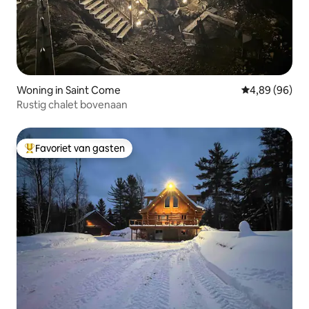
Woning in Saint Come
Gemiddelde be
4,89 (96)
Rustig chalet bovenaan
Favoriet van gasten
Topfavoriet van gasten