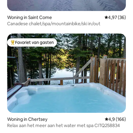
Woning in Saint Come
Gemiddelde be
4,97 (36)
Canadese chalet/spa/mountainbike/ski in/out
Favoriet van gasten
Topfavoriet van gasten
Woning in Chertsey
Gemiddelde be
4,9 (166)
Relax aan het meer aan het water met spa CITQ258834