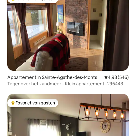
Topfavoriet van gasten
Appartement in Sainte-Agathe-des-Monts
Gemiddelde beo
4,93 (546)
Tegenover het zandmeer - Klein appartement -296443
Favoriet van gasten
Topfavoriet van gasten