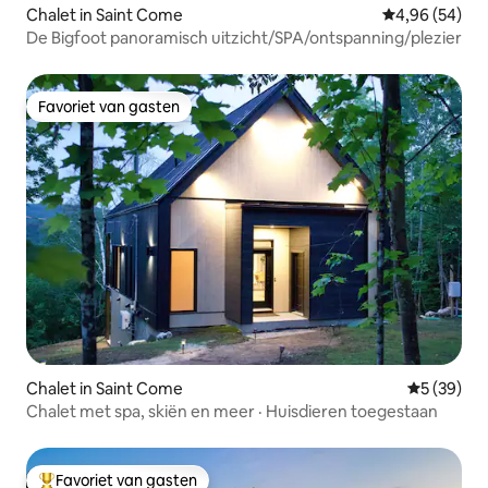
Chalet in Saint Come
Gemiddelde be
4,96 (54)
De Bigfoot panoramisch uitzicht/SPA/ontspanning/plezier
Favoriet van gasten
Favoriet van gasten
Chalet in Saint Come
Gemiddelde
5 (39)
Chalet met spa, skiën en meer · Huisdieren toegestaan
Favoriet van gasten