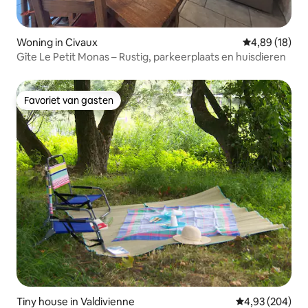
Woning in Civaux
Gemiddelde be
4,89 (18)
Gîte Le Petit Monas – Rustig, parkeerplaats en huisdieren
Favoriet van gasten
Favoriet van gasten
Tiny house in Valdivienne
Gemiddelde beo
4,93 (204)