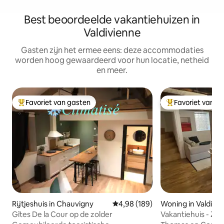
Best beoordeelde vakantiehuizen in
Valdivienne
Gasten zijn het ermee eens: deze accommodaties
worden hoog gewaardeerd voor hun locatie, netheid
en meer.
Favoriet van gasten
Favoriet van g
Topfavoriet van gasten
Topfavoriet van 
Rijtjeshuis in Chauvigny
Gemiddelde beoordeling van 4,98
4,98 (189)
Woning in Valdivi
Gîtes De la Cour op de zolder
Vakantiehuis - Zoal