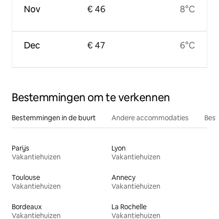
Nov
€ 46
8°C
Dec
€ 47
6°C
Bestemmingen om te verkennen
Bestemmingen in de buurt
Andere accommodaties
Best
Parijs
Lyon
Vakantiehuizen
Vakantiehuizen
Toulouse
Annecy
Vakantiehuizen
Vakantiehuizen
Bordeaux
La Rochelle
Vakantiehuizen
Vakantiehuizen