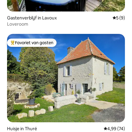
Gastenverblijf in Lavoux
Gemiddeld
5 (9)
Loveroom
Favoriet van gasten
Topfavoriet van gasten
Huisje in Thuré
Gemiddelde be
4,99 (74)