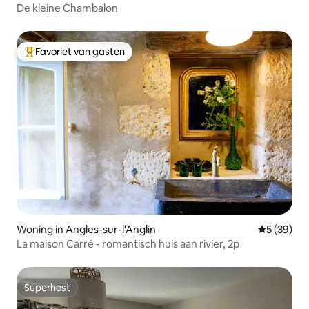
De kleine Chambalon
Favoriet van gasten
Topfavoriet van gasten
Woning in Angles-sur-l'Anglin
Gemiddelde
5 (39)
La maison Carré - romantisch huis aan rivier, 2p
Superhost
Superhost