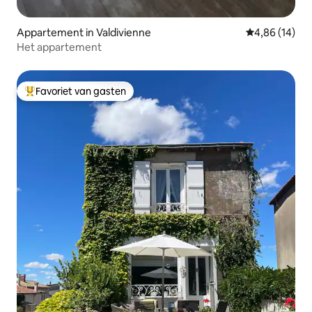
Appartement in Valdivienne
Gemiddelde be
4,86 (14)
Het appartement
Favoriet van gasten
Topfavoriet van gasten