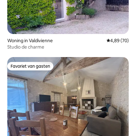
Woning in Valdivienne
Gemiddelde be
4,89 (70)
Studio de charme
Favoriet van gasten
Favoriet van gasten