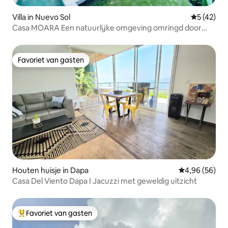
Villa in Nuevo Sol
Gemiddelde
5 (42)
Casa MOARA Een natuurlijke omgeving omringd door
koffieplantages
Favoriet van gasten
Favoriet van gasten
Houten huisje in Dapa
Gemiddelde be
4,96 (56)
Casa Del Viento Dapa I Jacuzzi met geweldig uitzicht
Favoriet van gasten
Topfavoriet van gasten