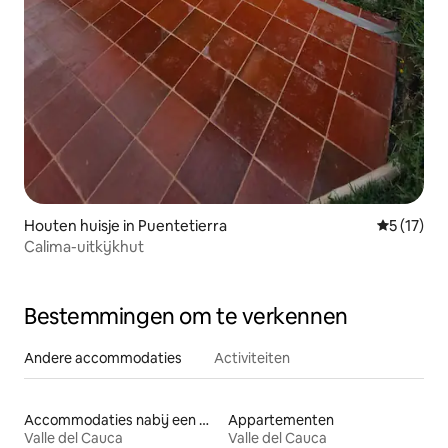
Houten huisje in Puentetierra
Gemiddelde
5 (17)
Calima-uitkijkhut
Bestemmingen om te verkennen
Andere accommodaties
Activiteiten
Accommodaties nabij een meer
Appartementen
Valle del Cauca
Valle del Cauca