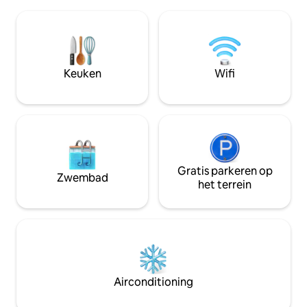
prachtig uitzicht op het bos. ✔ Volledige
voetbalveld en een
woning exclusief voor jou ✔ Iconisch
op 45 minuten van 
ontwerp ✔ Jacuzzi en
de luchthaven (C
overloopzwembad ✔ Volledig ingerichte
huishoudster in h
keuken ✔ Terras ✔ Starlink High-Speed
reservering is inc
Wi-Fi ✔ Extra ontbijt ✔
accommodatie voo
Keuken
Wifi
Huisdiervriendelijk Een ideaal
gasten. Vervoer e
toevluchtsoord om te ontspannen en
chef-kok kunnen 
contact te maken met de natuur!
Gratis parkeren op
Zwembad
het terrein
Airconditioning