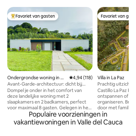
Favoriet van gasten
Favoriet van gas
Topfavoriet van gasten
Favoriet van gas
Ondergrondse woning in Qu
Gemiddelde beoordeling van 4,94
4,94 (118)
Villa in La Paz
imbaya
Avant-Garde-architectuur: dicht bij
Prachtig uitzicht
Coffee Park
personen, jacuzz
Dompel je onder in het comfort van
Castillo La Paz Een prachtig huis om te
deze landelijke woning met 2
ontspannen of je
slaapkamers en 2 badkamers, perfect
organiseren. Breng
voor maximaal 8 gasten. Gelegen in het
door met familie 
Populaire voorzieningen in
hart van de Coffee Region van
een zwembad, ver
Colombia, op slechts enkele minuten
buitenbar en barbe
vakantiewoningen in Valle del Cauca
van Parque del Café en Panaca. Geniet
biljart, internet,
van onvergetelijke momenten met een
parkeerplaats voor