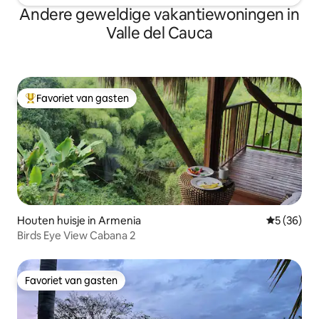
Andere geweldige vakantiewoningen in
Valle del Cauca
Favoriet van gasten
Topfavoriet van gasten
Houten huisje in Armenia
Gemiddelde
5 (36)
Birds Eye View Cabana 2
Favoriet van gasten
Favoriet van gasten