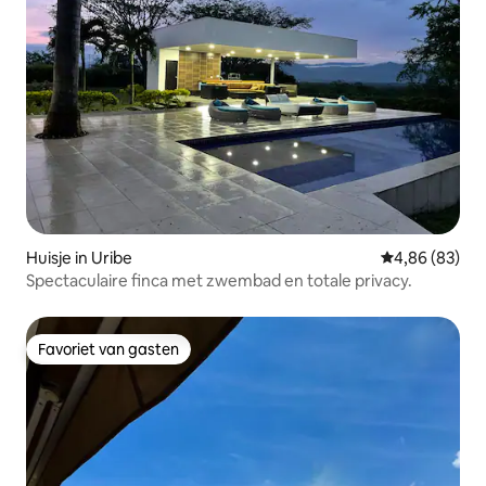
Huisje in Uribe
Gemiddelde be
4,86 (83)
Spectaculaire finca met zwembad en totale privacy.
Favoriet van gasten
Favoriet van gasten