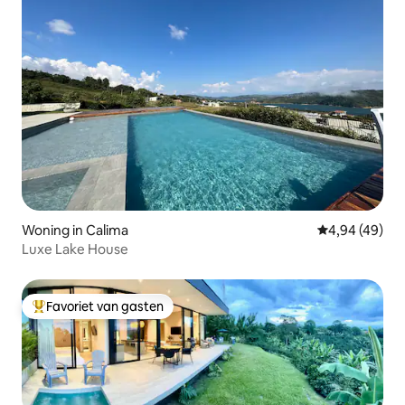
Woning in Calima
Gemiddelde be
4,94 (49)
Luxe Lake House
Favoriet van gasten
Topfavoriet van gasten