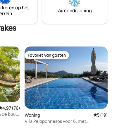
esk
begane grond, 2 slaapkamers boven, één
arkeren op het
en
met een queensize tweepersoonsbed
Airconditioning
errein
ants en
en een andere met 2
eenpersoonsbedden
rakes
Favoriet van gasten
Favoriet van gasten
ecensies
Gemiddelde beoordeling van 4,97 uit 5, 76 recensies
4,97 (76)
n de buurt
Woning
Gemiddelde beoorde
5 (19)
Villa Peloponnesos voor 6, met
privézwembad