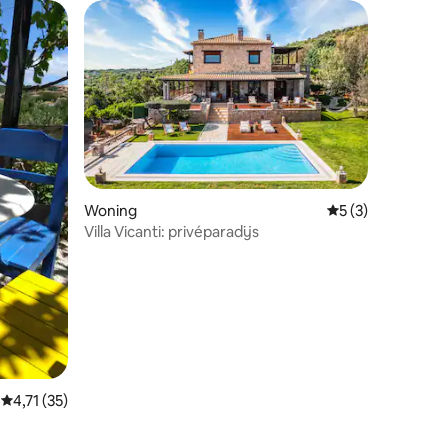
ecensies
Woning
Gemiddelde beoord
5 (3)
Villa Vicanti: privéparadijs
Gemiddelde beoordeling van 4,71 uit 5, 35 recensies
4,71 (35)