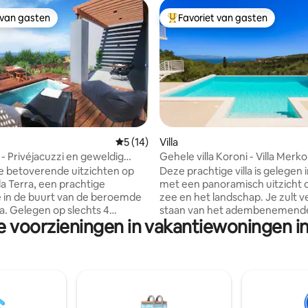
 van gasten
Favoriet van gasten
 van gasten
Topfavoriet van gasten
 van 4,96 uit 5, 28 recensies
Gemiddelde beoordeling van 5 uit 5, 14 r
5 (14)
Villa
a - Privéjacuzzi en geweldig
Gehele villa Koroni - Villa Merko
p zee
Panoramisch uitzicht
 betoverende uitzichten op
Deze prachtige villa is gelegen 
lla Terra, een prachtige
met een panoramisch uitzicht 
e in de buurt van de beroemde
zee en het landschap. Je zult v
a. Gelegen op slechts 4
staan van het adembenemende 
e voorzieningen in vakantiewoningen i
ijden van het zonovergoten
op zee vanaf alle niveaus en k
n Loutsa en op slechts 5
de villa. De inrichting is smaakvo
an het bruisende Finikounta,
ingericht en gezellig waardoor d
lla Terra een idyllisch
echt warm en gastvrij is. De vill
tsoord. Ontdek de wonderen
privacy en ontspanning. Voor d
nia, met het boeiende Koroni
zeeliefhebbers zijn er genoeg
netiaanse kasteel op 20
mogelijkheden om alle smaken