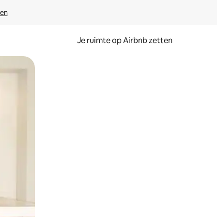
ven
Je ruimte op Airbnb zetten
ken of swipen.