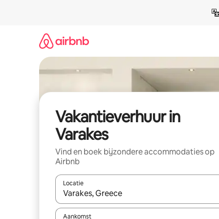
Ga
direct
naar
inhoud
Vakantieverhuur in
Varakes
Vind en boek bijzondere accommodaties op
Airbnb
Locatie
Wanneer er suggesties beschikbaar zijn, maak je 
Aankomst