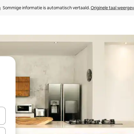
Sommige informatie is automatisch vertaald. 
Originele taal weerge
een keuze met je de pijltjestoetsen omhoog en omlaag, óf door te tik