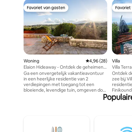
Favoriet van gasten
Favoriet
Favoriet van gasten
Favoriet
Woning
Gemiddelde beoordeling
4,96 (28)
Villa
Elaion Hideaway - Ontdek de geheimen
Villa Terr
van Petalidi
uitzicht o
Ga een onvergetelijk vakantieavontuur
Ontdek de
in een heerlijke residentie van 2
zee bij Vi
verdiepingen met toegang tot een
residenti
bloeiende, levendige tuin, omgeven door
Finikound
Populair
olijfgaarden, op slechts 1 km van het
minuten r
strand en 2,5 km van Petalidi! Ontdek
strand va
verborgen schatten langs de kustlijn,
minuten v
proef de lokale keuken en geniet van de
belooft Vi
levendige sfeer om ervoor te zorgen dat
toevluch
je verblijf echt onvergetelijk en
van Messi
gekoesterd is. Gratis wifi en
en het Ve