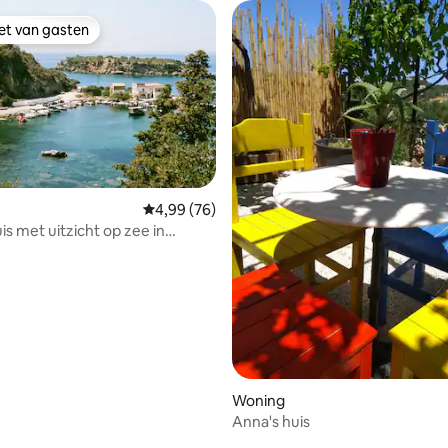
iet van gasten
iet van gasten
Gemiddelde beoordeling van 4,99 uit 5, 76 r
4,99 (76)
ng van 4,8 uit 5, 46 recensies
is met uitzicht op zee in
.
Woning
Anna's huis