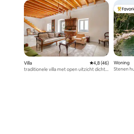
Favor
Topfavor
Woning
Villa
Gemiddelde beoordeli
4,8 (46)
Stenen hu
traditionele villa met open uitzicht dicht
Kardamyli
bij Pylos