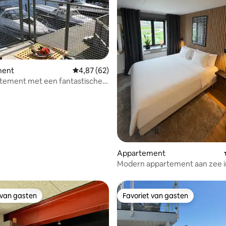
g van 4,86 uit 5, 21 recensies
ment
Gemiddelde beoordeling van 4,87 uit 5, 62 r
4,87 (62)
rtement met een fantastische
n Smögen!
Appartement
Modern appartement aan zee i
Kungshamn – dicht bij Smögen
 van gasten
Favoriet van gasten
 van gasten
Favoriet van gasten