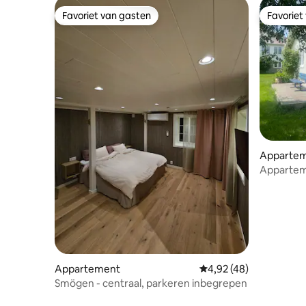
Favoriet van gasten
Favoriet
Favoriet van gasten
Favoriet
Apparte
Appartem
Appartement
Gemiddelde beoordeling
4,92 (48)
Smögen - centraal, parkeren inbegrepen