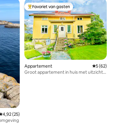
Favoriet van gasten
Topfavoriet van gasten
ecensies
Appartement
Gemiddelde beoorde
5 (62)
Groot appartement in huis met uitzicht
en gratis parkin
Gemiddelde beoordeling van 4,92 uit 5, 25 recensies
4,92 (25)
lomgeving