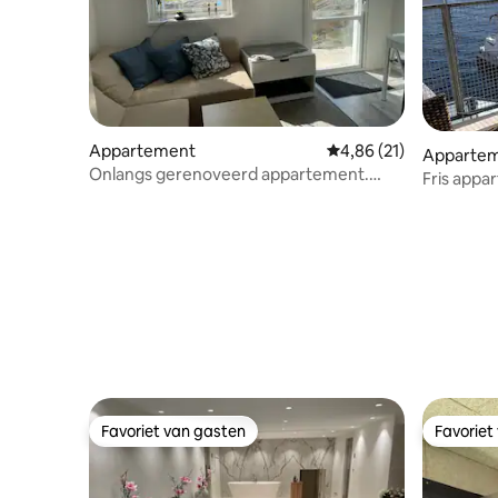
Appartement
Gemiddelde beoordelin
4,86 (21)
Apparte
Onlangs gerenoveerd appartement.
Fris appa
Uitzicht op zee
locatie i
Favoriet van gasten
Favoriet
Favoriet van gasten
Favoriet