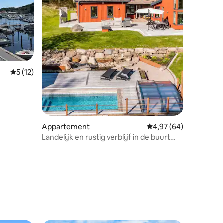
Gemiddelde beoordeling van 5 uit 5, 12 recensies
5 (12)
Appartement
Gemiddelde beoordelin
4,97 (64)
Landelijk en rustig verblijf in de buurt
van de zee en het bos
ecensies