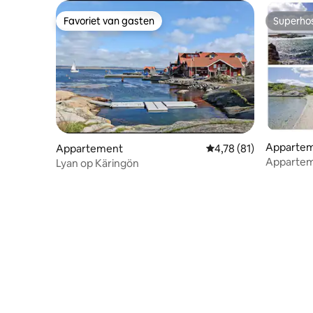
Favoriet van gasten
Superho
Favoriet van gasten
Superho
Apparte
Appartement
Gemiddelde beoordelin
4,78 (81)
Apparte
Lyan op Käringön