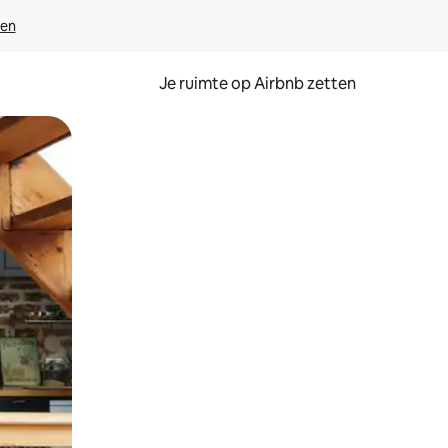
ven
Je ruimte op Airbnb zetten
ken of swipen.