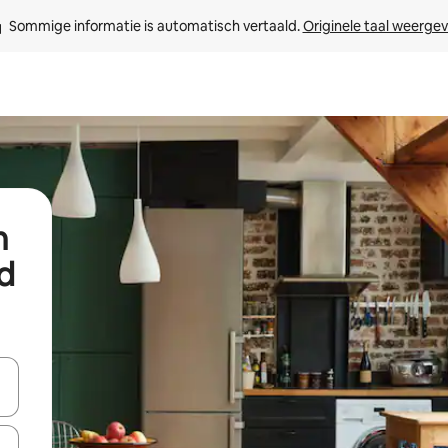
Sommige informatie is automatisch vertaald. 
Originele taal weerge
n
d
een keuze met je de pijltjestoetsen omhoog en omlaag, óf door te tik