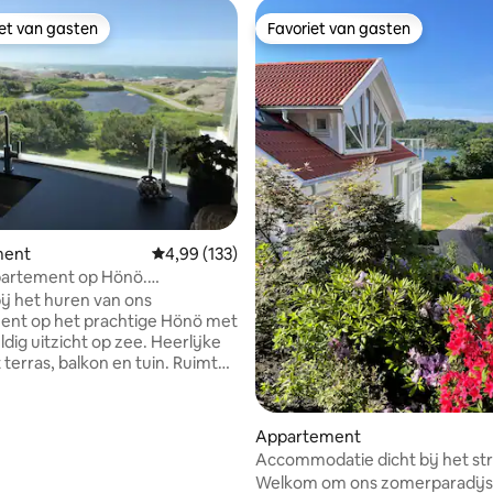
iet van gasten
Favoriet van gasten
iet van gasten
Favoriet van gasten
van 4,88 uit 5, 196 recensies
ment
Gemiddelde beoordeling van 4,99 uit 5, 133 r
4,99 (133)
partement op Hönö.
ch uitzicht op zee.
j het huren van ons
ent op het prachtige Hönö met
dig uitzicht op zee. Heerlijke
 terras, balkon en tuin. Ruimte
sten, 3 slaapkamers. Het is
n klaar wanneer je aankomt,
ed en handdoeken zijn
Appartement
en. Het zwemgebied Häst op 1
Accommodatie dicht bij het st
loopafstand
uitzicht op het meer op het pr
Welkom om ons zomerparadijs 
mooie Hönö Klåva