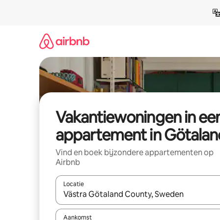
Ga
direct
naar
inhoud
Vakantiewoningen in ee
appartement in Götalan
Vind en boek bijzondere appartementen op
Airbnb
Locatie
Wanneer er suggesties beschikbaar zijn, maak je 
Aankomst