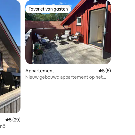
Favoriet van gasten
Favoriet van gasten
ecensies
Appartement
Gemiddelde beoord
5 (5)
Nieuw gebouwd appartement op het
platteland
Gemiddelde beoordeling van 5 uit 5, 29 recensies
5 (29)
önö