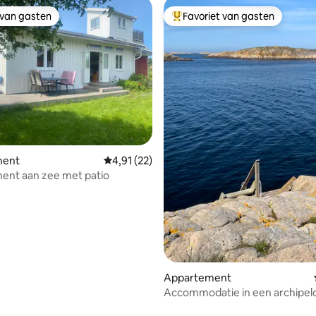
 van gasten
Favoriet van gasten
 van gasten
Topfavoriet van gasten
ment
Gemiddelde beoordeling van 4,91 uit 5, 22 r
4,91 (22)
ent aan zee met patio
 van 4,92 uit 5, 48 recensies
Appartement
Accommodatie in een archipe