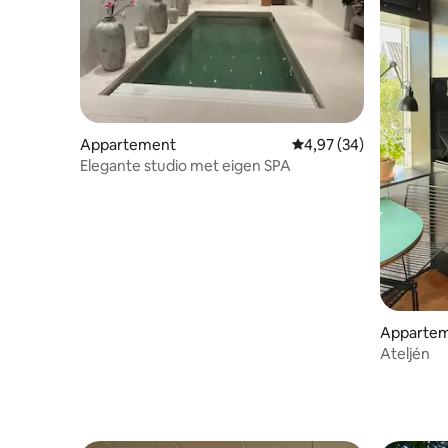
Appartement
Gemiddelde beoordeling
4,97 (34)
Elegante studio met eigen SPA
Apparte
Ateljén