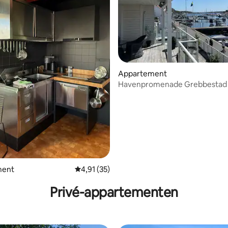
 van 4,97 uit 5, 34 recensies
Appartement
Havenpromenade Grebbestad
ment
Gemiddelde beoordeling van 4,91 uit 5, 35 r
4,91 (35)
Privé-appartementen