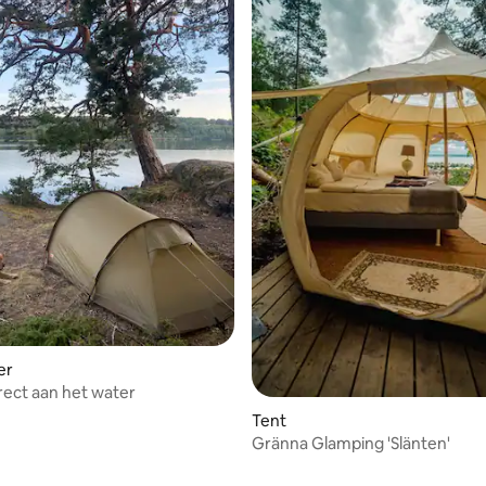
er
rect aan het water
Tent
Gränna Glamping 'Slänten'