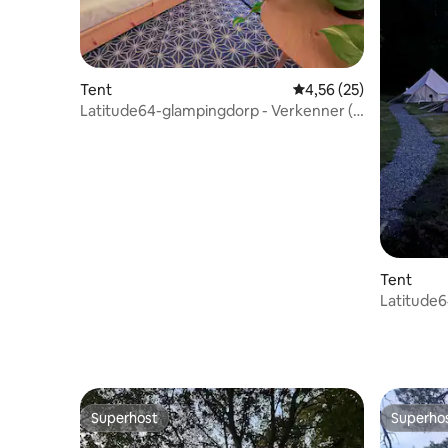
Tent
Gemiddelde beoordeling
4,56 (25)
Latitude64-glampingdorp - Verkenner (2
bedden)
Tent
Latitude64
bedden)
Superhost
Superho
Superhost
Superho