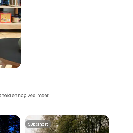
theid en nog veel meer.
Tent
Superhost
Favor
Superhost
Topfavo
Verblijf 