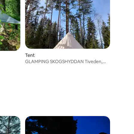
Tent
GLAMPING SKOGSHYDDAN Tiveden,
Askersund
recensies