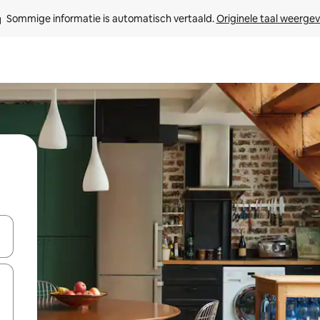
Sommige informatie is automatisch vertaald. 
Originele taal weerge
een keuze met je de pijltjestoetsen omhoog en omlaag, óf door te tik