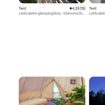
Tent
Gemiddelde beoordelin
4,33 (15)
Tent
Latitude64-glampingdorp - Diamond (4
Latitude6
bedden)
bedden)