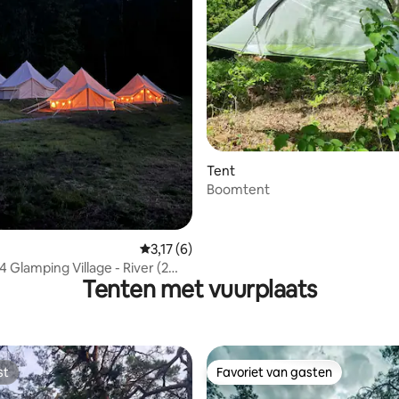
 van 4,56 uit 5, 25 recensies
Tent
Boomtent
Gemiddelde beoordeling van 3,17 uit 5, 6 
3,17 (6)
 Glamping Village - River (2
Tenten met vuurplaats
st
Favoriet van gasten
st
Favoriet van gasten