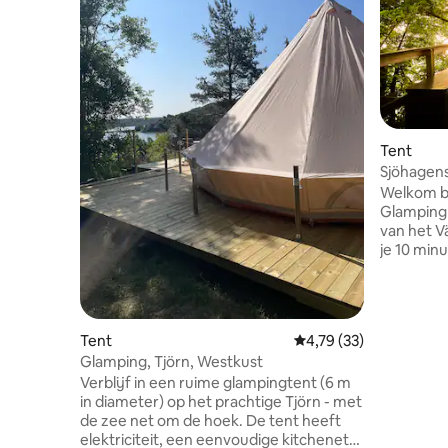
Tent
Sjöhagens
Welkom bi
Glamping 
van het Vätternme
je 10 min
toeristen
over het 
Sjöhagen 
denken a
Tent
Gemiddelde beoordelin
4,79 (33)
van de bew
Glamping, Tjörn, Westkust
paar mete
Verblijf in een ruime glampingtent (6 m
glampingt
in diameter) op het prachtige Tjörn - met
op zijn e
de zee net om de hoek. De tent heeft
zon wordt verlicht
elektriciteit, een eenvoudige kitchenette
besteedde