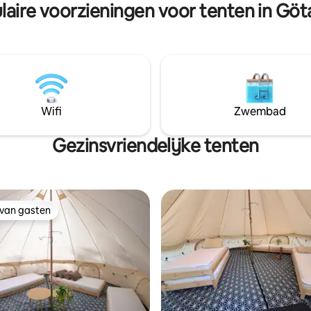
laire voorzieningen voor tenten in Göt
an A Tramp Abroad aandacht
servicegebouw met douchefacil
onsondergangen boven het
(let op: geen warm water) en 
eer.
toilet.
Wifi
Zwembad
Gezinsvriendelijke tenten
 van gasten
 van gasten