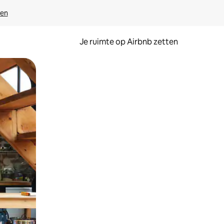
ven
Je ruimte op Airbnb zetten
ken of swipen.