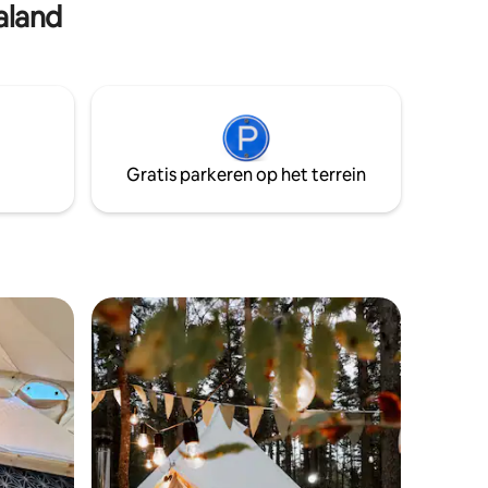
aland
tenten op Airbnb.
iteiten
droog
Gratis parkeren op het terrein