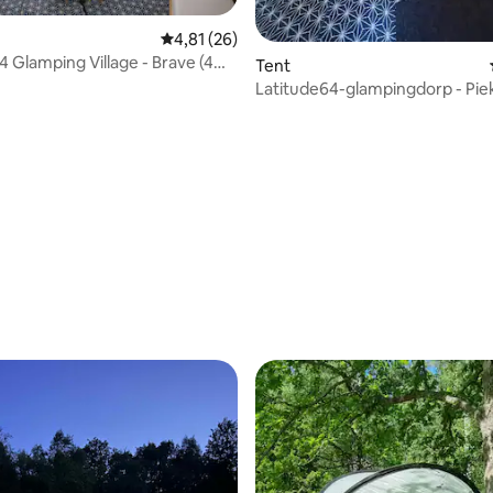
g van 4,33 uit 5, 15 recensies
Gemiddelde beoordeling van 4,81 uit 5, 26 r
4,81 (26)
4 Glamping Village - Brave (4
Tent
Latitude64-glampingdorp - Piek
bedden)