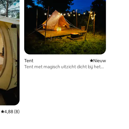
Tent
Nieuwe accommoda
Nieuw
Tent met magisch uitzicht dicht bij het
water en op een privélocatie
Gemiddelde beoordeling van 4,88 uit 5, 8 recensies
4,88 (8)