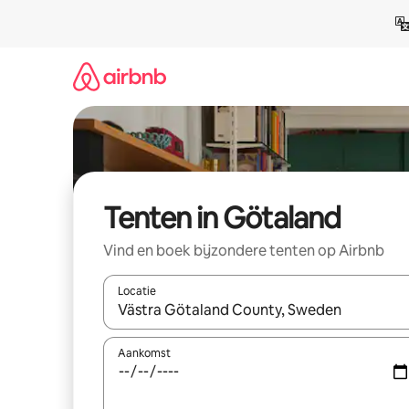
Ga
direct
naar
inhoud
Tenten in Götaland
Vind en boek bijzondere tenten op Airbnb
Locatie
Wanneer er suggesties beschikbaar zijn, maak je 
Aankomst