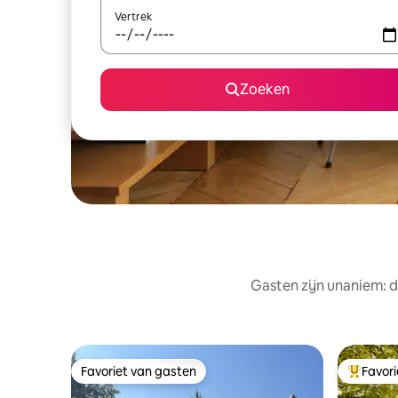
Vertrek
Zoeken
Gasten zijn unaniem: d
Favoriet van gasten
Favor
Favoriet van gasten
Topfavor