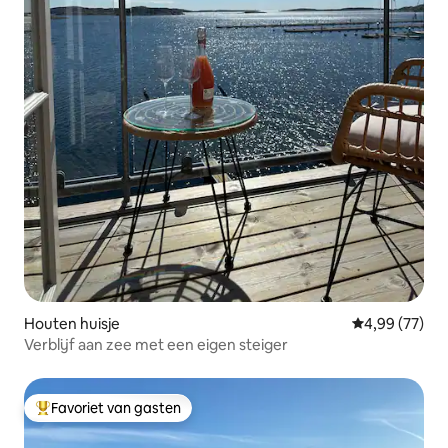
Houten huisje
Gemiddelde be
4,99 (77)
Verblijf aan zee met een eigen steiger
Favoriet van gasten
Topfavoriet van gasten