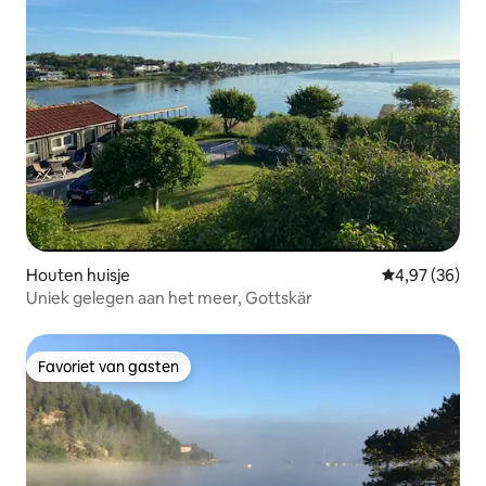
Houten huisje
Gemiddelde be
4,97 (36)
Uniek gelegen aan het meer, Gottskär
Favoriet van gasten
Favoriet van gasten