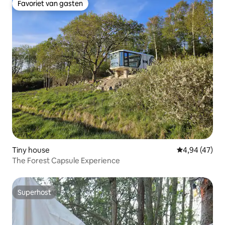
Favoriet van gasten
Favoriet van gasten
Tiny house
Gemiddelde be
4,94 (47)
The Forest Capsule Experience
Superhost
Superhost