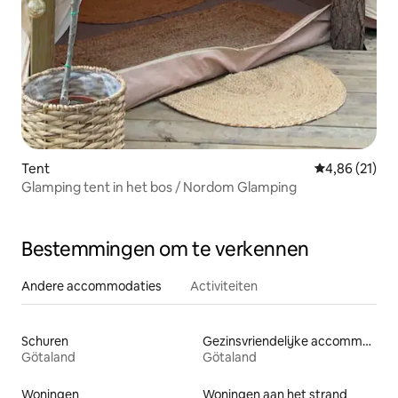
Tent
Gemiddelde be
4,86 (21)
Glamping tent in het bos / Nordom Glamping
Bestemmingen om te verkennen
Andere accommodaties
Activiteiten
Schuren
Gezinsvriendelijke accommodaties
Götaland
Götaland
Woningen
Woningen aan het strand