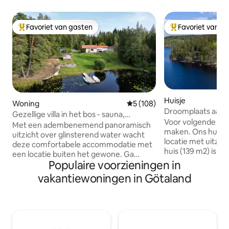
Favoriet van gasten
Favoriet van g
Topfavoriet van gasten
Topfavoriet van 
Huisje
Woning
Gemiddelde beoordeling van 5
5 (108)
Droomplaats aan 
Gezellige villa in het bos - sauna,
Voor volgende zom
bubbelbad en eigen steiger
Met een adembenemend panoramisch
maken. Ons huis l
uitzicht over glinsterend water wacht
locatie met uitzicht
deze comfortabele accommodatie met
huis (139 m2) is g
een locatie buiten het gewone. Ga
Ømmern, 50 km va
Populaire voorzieningen in
lekker op het balkon zitten en geniet van
dat op een eigen sc
een onbeschrijfelijke zonsondergang
vakantiewoningen in Götaland
hectare), is aan de voorkant geïsoleerd
over het water vanuit de jacuzzi, neem
en heeft zon van '
een verfrissende duik vanaf uw eigen
avonds. Vanuit het 
steiger of een verwarmende sauna op
meer in met je ei
koude avonden. Hier leef je het hele jaar
bootbrug. Naast h
door even comfortabel en er is altijd wel
grote woonkamer 