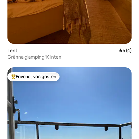
Tent
Gemiddeld
5 (4)
Gränna glamping 'Klinten'
Favoriet van gasten
Topfavoriet van gasten