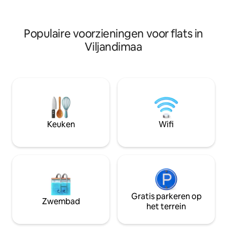
appartement is ruim en comfortabel.
korter of langer blijft. Daarnaast
mogelijk om dive
een verjaardagspa
Populaire voorzieningen voor flats in
late check-out (€ 1
Viljandimaa
Keuken
Wifi
Gratis parkeren op
Zwembad
het terrein