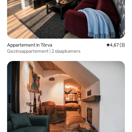
Appartement in Tõrva
Gemiddelde b
4,67 (3)
Gezinsappartement | 2 slaapkamers