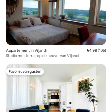
Appartement in Viljandi
Gemiddelde beo
4,98 (105)
Studio met terras op de heuvel van Viljandi
Favoriet van gasten
Favoriet van gasten