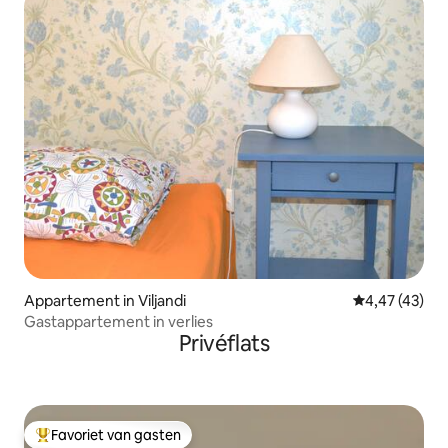
Appartement in Viljandi
Gemiddelde be
4,47 (43)
Gastappartement in verlies
Privéflats
Favoriet van gasten
Topfavoriet van gasten