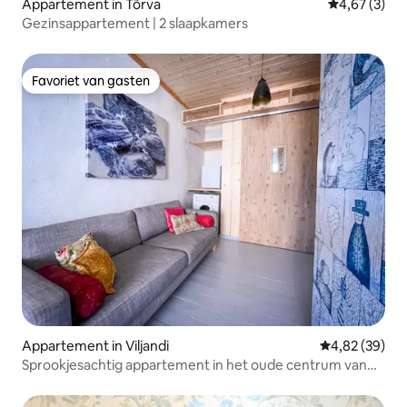
Appartement in Tõrva
Gemiddelde b
4,67 (3)
Gezinsappartement | 2 slaapkamers
Favoriet van gasten
Favoriet van gasten
Appartement in Viljandi
Gemiddelde be
4,82 (39)
Sprookjesachtig appartement in het oude centrum van
Viljandi