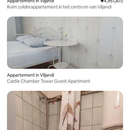
Appartement in Viljandi
Gemiddelde beo
4,95 (301)
Ruim zolderappartement in het centrum van Viljandi
Appartement in Viljandi
Castle Chamber Tower Guest Apartment