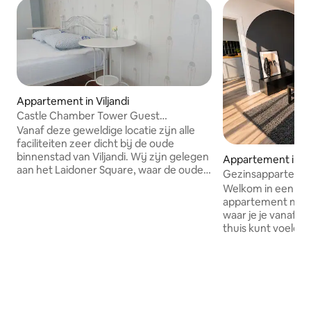
Appartement in Viljandi
Castle Chamber Tower Guest
Apartment
Vanaf deze geweldige locatie zijn alle
faciliteiten zeer dicht bij de oude
binnenstad van Viljandi. Wij zijn gelegen
Appartement in T
aan het Laidoner Square, waar de oude
Gezinsappartemen
watertoren van Viljandi, het Viljandi
Welkom in een gez
museum en kasteelheuvels op enkele
appartement met
minuten afstand zijn. Lake Viljandi is
waar je je vanaf 
vanaf de trap in 15 minuten te bereiken,
thuis kunt voelen. Een ideale keuze voor
er zijn veel verschillende cafés en
gezinnen, vriende
restaurants in de buurt. Het
zakelijke reiziger
appartement ligt in een oude houten
aan comfort, nethe
ervaring en wat het bijzonder maakt is
sfeer. Het appartement is voorzien van
het uitzicht op de oude binnenstad van
alles wat je nodig
Viljandi vanaf de toren. Het
van een zorgeloos v