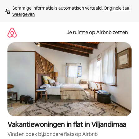
Ga
Sommige informatie is automatisch vertaald. 
Originele taal 
direct
weergeven
naar
inhoud
Je ruimte op Airbnb zetten
Vakantiewoningen in flat in Viljandimaa
Vind en boek bijzondere flats op Airbnb