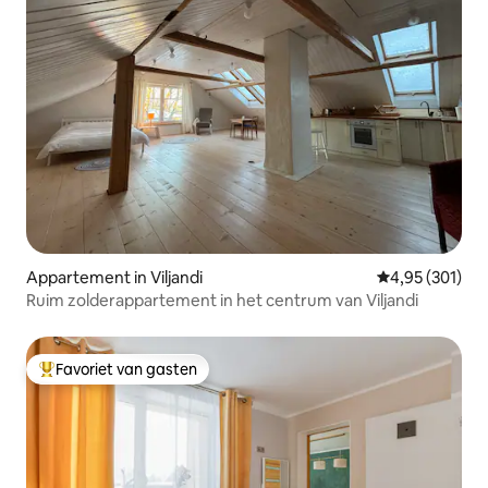
Appartement in Viljandi
Gemiddelde beo
4,95 (301)
Ruim zolderappartement in het centrum van Viljandi
Favoriet van gasten
Topfavoriet van gasten