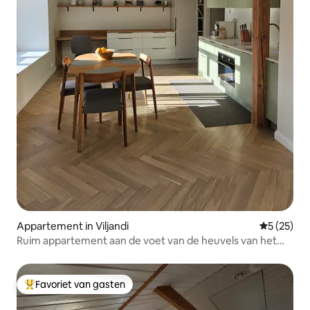
Appartement in Viljandi
Gemiddelde
5 (25)
Ruim appartement aan de voet van de heuvels van het
kasteel
Favoriet van gasten
Topfavoriet van gasten