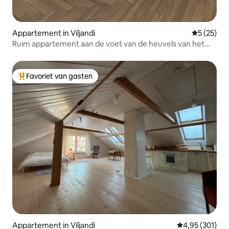
Appartement in Viljandi
Gemiddelde
5 (25)
Ruim appartement aan de voet van de heuvels van het
kasteel
Favoriet van gasten
Topfavoriet van gasten
Appartement in Viljandi
Gemiddelde beo
4,95 (301)