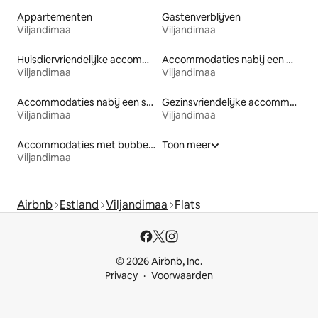
Appartementen
Gastenverblijven
Viljandimaa
Viljandimaa
Huisdiervriendelijke accommodaties
Accommodaties nabij een meer
Viljandimaa
Viljandimaa
Accommodaties nabij een strand
Gezinsvriendelijke accommodaties
Viljandimaa
Viljandimaa
Accommodaties met bubbelbad
Toon meer
Viljandimaa
Airbnb
Estland
Viljandimaa
Flats
© 2026 Airbnb, Inc.
Privacy
Voorwaarden