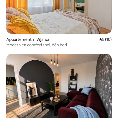
Appartement in Viljandi
Gemiddelde
5 (10)
Modern en comfortabel, één bed