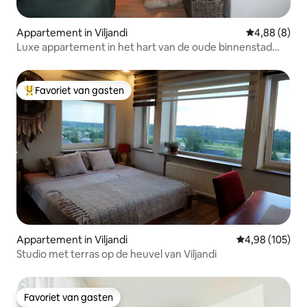
Appartement in Viljandi
Gemiddelde b
4,88 (8)
Luxe appartement in het hart van de oude binnenstad
van Viljandi
Favoriet van gasten
Topfavoriet van gasten
Appartement in Viljandi
Gemiddelde beo
4,98 (105)
Studio met terras op de heuvel van Viljandi
Favoriet van gasten
Favoriet van gasten