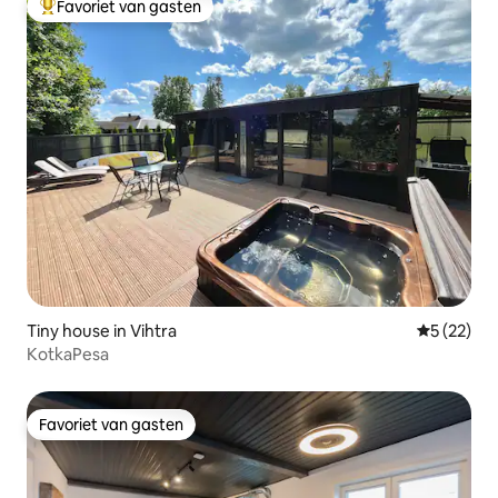
Favoriet van gasten
Topfavoriet van gasten
Tiny house in Vihtra
Gemiddelde
5 (22)
KotkaPesa
Favoriet van gasten
Favoriet van gasten