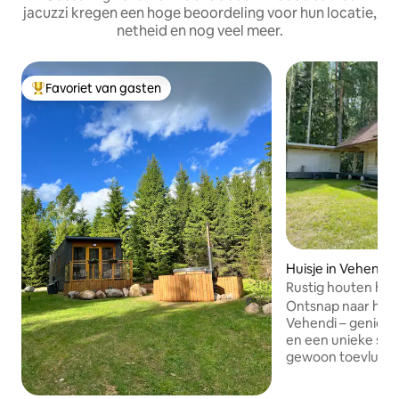
jacuzzi kregen een hoge beoordeling voor hun locatie,
netheid en nog veel meer.
Favoriet van gasten
Topfavoriet van gasten
Huisje in Vehendi
Rustig houten huis
Võrtsjärve
Ontsnap naar het h
Vehendi – geniet 
en een unieke sfeer! Ons blokhut i
gewoon toevluchts
gebouwd met trad
en was oorspronke