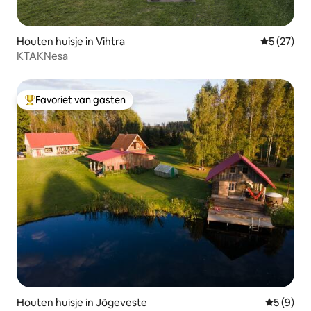
Houten huisje in Vihtra
Gemiddelde
5 (27)
KTAKNesa
Favoriet van gasten
Topfavoriet van gasten
Houten huisje in Jõgeveste
Gemiddeld
5 (9)