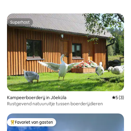
Superhost
Superhost
Kampeerboerderij in Jõeküla
Gemiddeld
5 (3)
Rustgevend natuuruitje tussen boerderijdieren
Favoriet van gasten
Topfavoriet van gasten