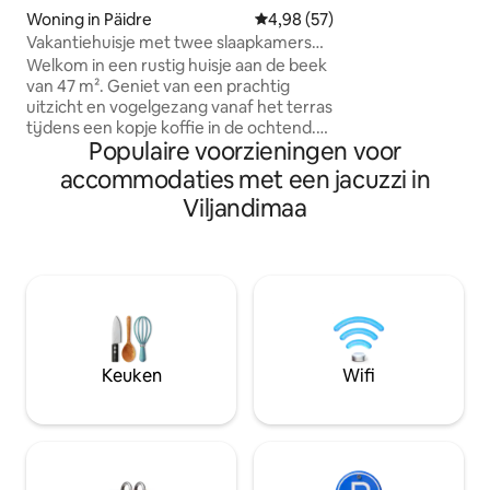
opnamestudio. Hierdoor heeft de
Woning in Päidre
Gemiddelde beoordeling van 4,9
4,98 (57)
woning een uitzon
Vakantiehuisje met twee slaapkamers
het is een plek wa
Kuu
Welkom in een rustig huisje aan de beek
terughoudende gas
van 47 m². Geniet van een prachtig
zangstem kan vind
uitzicht en vogelgezang vanaf het terras
hulp van onze Vanem
tijdens een kopje koffie in de ochtend.
Gloednieuwe sauna
Populaire voorzieningen voor
Dit moderne toevluchtsoord biedt gratis
personen voor € 12
parkeergelegenheid, WiFi en
accommodaties met een jacuzzi in
perfecte ontspan
gezinsvriendelijke accommodaties. De
sterrenhemel. Voo
Viljandimaa
volledig uitgeruste keuken is voorzien
vereist.
van een vaatwasser en een magnetron.
Gelegen op 13 km van Viljandi Order
Castle, in de buurt van Loodi en Õisu
Nature Parks. Ideaal voor een rustig
uitje! Hot tub is 50€/60€ voor één dag,
extra dag is 10€/20€ Brandhout voor het
maken van een kampvuur is € 5,- per zak
Keuken
Wifi
Huisdierkosten zijn € 20,-