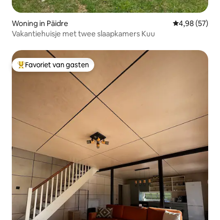
Woning in Päidre
Gemiddelde be
4,98 (57)
Vakantiehuisje met twee slaapkamers Kuu
Favoriet van gasten
Topfavoriet van gasten