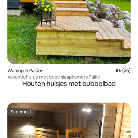
Woning in Päidre
Gemiddelde
5 (26)
Vakantiehuisje met twee slaapkamers Päike
Houten huisjes met bubbelbad
Superhost
Superhost