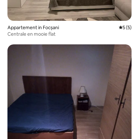
Appartement in Focșani
Gemiddeld
5 (5)
Centrale en mooie flat