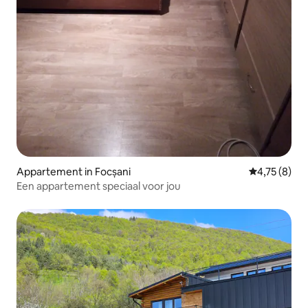
Appartement in Focșani
Gemiddelde b
4,75 (8)
Een appartement speciaal voor jou