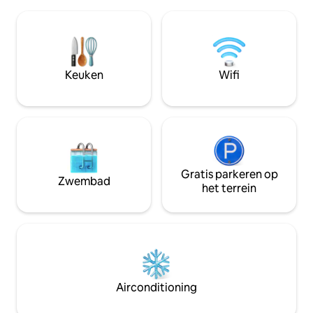
Woonkamer ● 1x badkamer + extra
klooster (5 km), V
toiletruimte ● 2x balkons met uitzicht
Soveja-mausoleum
op ons charmante stadje Het
natuurreservaat (3
appartement ligt op slechts 5 minuten
of wandelen in de
rijden van de belangrijkste stad Focșani
Wij bieden je twee
en is ook verbonden met de bus naar
Keuken
Wifi
het stadscentrum. Winkels 2 minuten
lopen Voel je vrij om je direct thuis te
voelen!
Gratis parkeren op
Zwembad
het terrein
Airconditioning