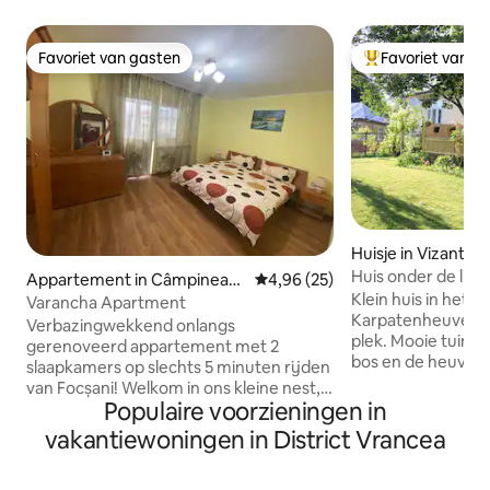
Favoriet van gasten
Favoriet van g
Favoriet van gasten
Topfavoriet van 
Huisje in Vizantea-
Huis onder de li
Appartement in Câmpinean
Gemiddelde beoordeling van 4,9
4,96 (25)
Klein huis in het
ca
Varancha Apartment
Karpatenheuvellan
Verbazingwekkend onlangs
plek. Mooie tuin. P
gerenoveerd appartement met 2
bos en de heuvels. 
slaapkamers op slechts 5 minuten rijden
buurt. Plaats voor kinderen in de
van Focșani! Welkom in ons kleine nest,
achtertuin met sc
Populaire voorzieningen in
dat plaats biedt aan maximaal 5
huis, rodelbaan. S
personen, met de volgende kamers : ●
vakantiewoningen in District Vrancea
schilderen in het 
2x tweepersoonsslaapkamers ● 1x
Gratis koffie, th
keuken met eethoek ● 1x Enorme
honing. Attracties