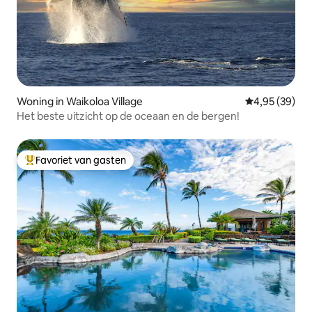
Woning in Waikoloa Village
Gemiddelde be
4,95 (39)
Het beste uitzicht op de oceaan en de bergen!
Favoriet van gasten
Topfavoriet van gasten