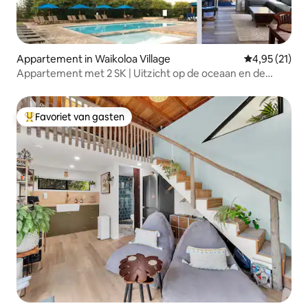
Appartement in Waikoloa Village
Gemiddelde be
4,95 (21)
Appartement met 2 SK | Uitzicht op de oceaan en de
bergen, zwembad en bubbelbad
Favoriet van gasten
Topfavoriet van gasten