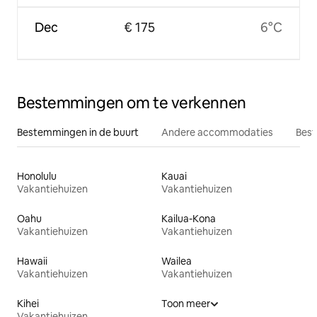
Dec
€ 175
6°C
Bestemmingen om te verkennen
Bestemmingen in de buurt
Andere accommodaties
Best
Honolulu
Kauai
Vakantiehuizen
Vakantiehuizen
Oahu
Kailua-Kona
Vakantiehuizen
Vakantiehuizen
Hawaii
Wailea
Vakantiehuizen
Vakantiehuizen
Kihei
Toon meer
Vakantiehuizen