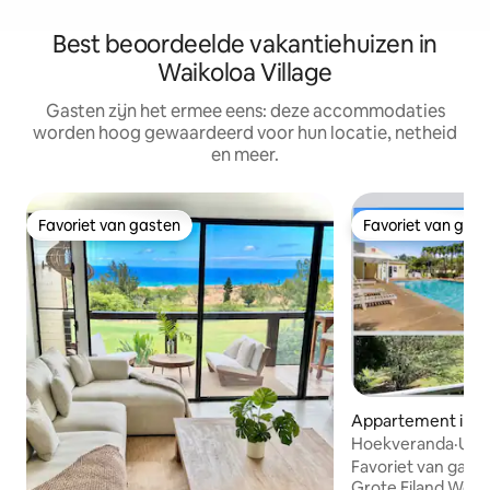
Best beoordeelde vakantiehuizen in
Waikoloa Village
Gasten zijn het ermee eens: deze accommodaties
worden hoog gewaardeerd voor hun locatie, netheid
en meer.
Favoriet van gasten
Favoriet van gas
Favoriet van gasten
Favoriet van gas
Appartement in Wa
lage
Hoekveranda·Uitzi
golfbaan·Zwembad
Favoriet van gaste
Grote Eiland Word wakker met uitzicht