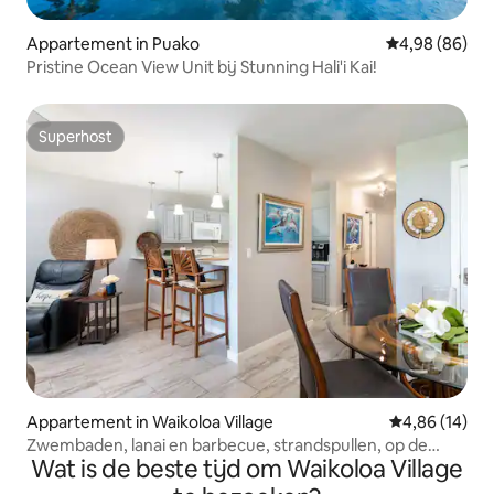
Appartement in Puako
Gemiddelde be
4,98 (86)
Pristine Ocean View Unit bij Stunning Hali'i Kai!
Superhost
Superhost
Appartement in Waikoloa Village
Gemiddelde be
4,86 (14)
Zwembaden, lanai en barbecue, strandspullen, op de
Wat is de beste tijd om Waikoloa Village
golfbaan