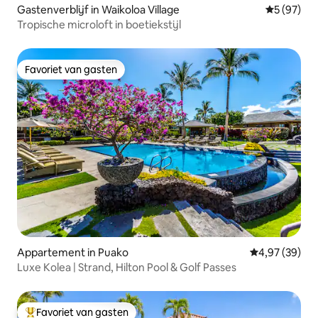
Gastenverblijf in Waikoloa Village
Gemiddelde
5 (97)
Tropische microloft in boetiekstijl
Favoriet van gasten
Favoriet van gasten
Appartement in Puako
Gemiddelde be
4,97 (39)
Luxe Kolea | Strand, Hilton Pool & Golf Passes
Favoriet van gasten