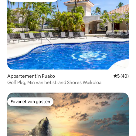
Topfavoriet van gasten
Appartement in Puako
Gemiddelde
5 (40)
Golf Pkg, Min van het strand Shores Waikoloa
Favoriet van gasten
Favoriet van gasten