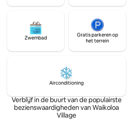
luxueus toevluchtsoord, perfect voor
diegenen die op zoek zijn naar een
verfijnd verblijf op het Grote Eiland.
Golf/zwembad/pickleball aan de
overkant van de straat.
Gratis parkeren op
Zwembad
het terrein
Airconditioning
Verblijf in de buurt van de populairste
bezienswaardigheden van Waikoloa
Village