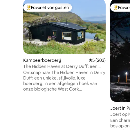
Favoriet van gasten
Favor
Topfavoriet van gasten
Topfavor
Kampeerboerderij
Gemiddelde beoordeli
5 (203)
The Hidden Haven at Derry Duff: een
romantisch toevluchtsoord
Ontsnap naar The Hidden Haven in Derry
Duff; een unieke, stijlvolle, luxe
boerderij, in een afgelegen hoek van
onze biologische West Cork
heuvelboerderij, op slechts 20 minuten
van Bantry en Glengarriff. We hebben
deze boetiek, eco-retraite ontworpen
Joert in P
om gasten te verwelkomen om te
Joert op 
genieten van een panoramisch uitzicht
Een charma
op de bergen, het wilde landschap, een
bos op on
bubbelbad aan het meer, rust, kalmte en