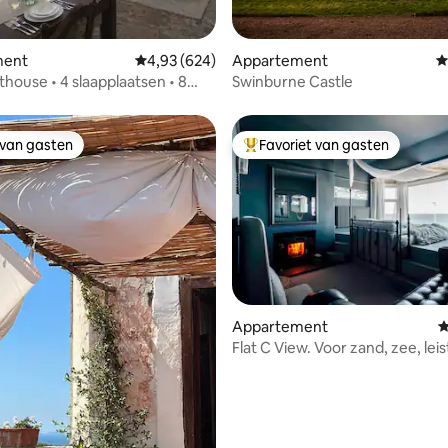
van 4,98 uit 5, 100 recensies
ment
Gemiddelde beoordeling van 4,93 uit 5, 624 r
4,93 (624)
Appartement
G
thouse • 4 slaapplaatsen • 8
Swinburne Castle
van de luchthaven
 van gasten
Favoriet van gasten
 van gasten
Topfavoriet van gasten
ing van 5 uit 5, 129 recensies
Appartement
G
Flat C View. Voor zand, zee, lei
vuur.