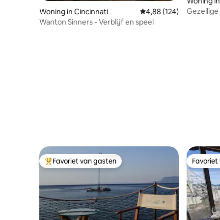
Woning i
Gezellige 
Woning in Cincinnati
Gemiddelde beoordeling 
4,88 (124)
uitgerust
Wanton Sinners - Verblijf en speel
Favoriet van gasten
Favoriet
Topfavoriet van gasten
Favoriet