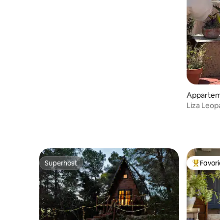
Apparte
Liza Leop
Dimora St
Superhost
Favor
Superhost
Topfavor