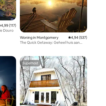
emiddelde beoordeling van 4,99 uit 5, 117 recensies
4,99 (117)
de Douro
ecensies
Woning in Montgomery
Gemiddelde beoordeling
4,94 (537)
The Quick Getaway: Geheel huis aan
privémeer!
Superhost
Superhost