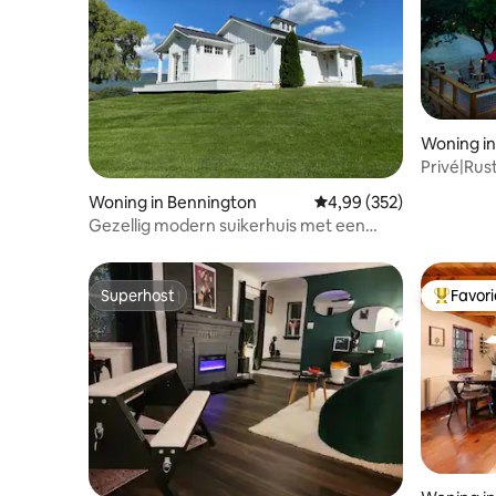
Woning in
Privé|Rus
hectare|
Woning in Bennington
Gemiddelde beoordeling 
4,99 (352)
Gezellig modern suikerhuis met een
spectaculair uitzicht.
Superhost
Favor
Superhost
Topfavor