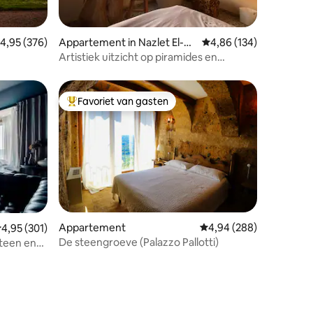
ecensies
emiddelde beoordeling van 4,95 uit 5, 376 recensies
4,95 (376)
Appartement in Nazlet El-Se
Gemiddelde beoordeling
4,86 (134)
mman
Artistiek uitzicht op piramides en
bubbelbad
Favoriet van gasten
Topfavoriet van gasten
Appartement
Gemiddelde beoordeling
4,94 (288)
emiddelde beoordeling van 4,95 uit 5, 301 recensies
4,95 (301)
De steengroeve (Palazzo Pallotti)
steen en