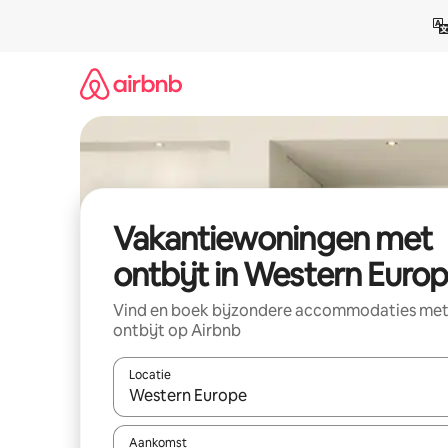
Ga
direct
naar
inhoud
Vakantiewoningen met
ontbijt in Western Euro
Vind en boek bijzondere accommodaties me
ontbijt op Airbnb
Locatie
Wanneer er suggesties beschikbaar zijn, maak je 
Aankomst