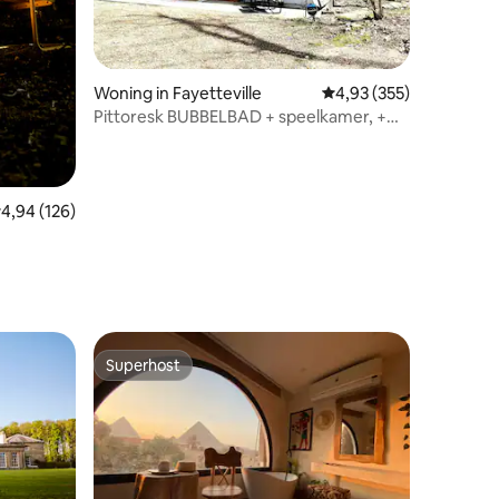
ecensies
Woning in Fayetteville
Gemiddelde beoordeling
4,93 (355)
Pittoresk BUBBELBAD + speelkamer, +
dicht bij water
emiddelde beoordeling van 4,94 uit 5, 126 recensies
4,94 (126)
Superhost
Superhost