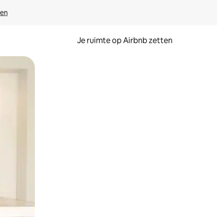
ven
Je ruimte op Airbnb zetten
ken of swipen.