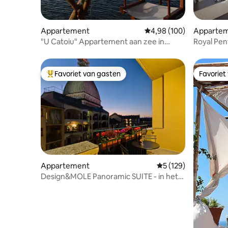
Appartement
Gemiddelde beoordeling 
4,98 (100)
Apparte
"U Catoiu" Appartement aan zee in
Royal Pen
Chianalea
minuten 
Favoriet van gasten
Favoriet
Topfavoriet van gasten
Favoriet
Appartement
Gemiddelde beoordel
5 (129)
Design&MOLE Panoramic SUITE - in het
hart van Turijn