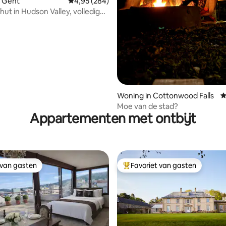
n Gent
Gemiddelde beoordeling van 4,95 uit 5, 284 r
4,95 (284)
hut in Hudson Valley, volledig
van 4,88 uit 5, 124 recensies
 met wifi
Woning in Cottonwood Falls
G
Moe van de stad?
Appartementen met ontbijt
 van gasten
Favoriet van gasten
 van gasten
Topfavoriet van gasten