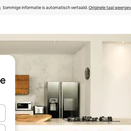
Sommige informatie is automatisch vertaald. 
Originele taal weerge
pe
t
een keuze met je de pijltjestoetsen omhoog en omlaag, óf door te tik