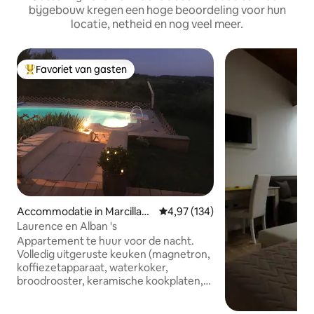
bijgebouw kregen een hoge beoordeling voor hun
locatie, netheid en nog veel meer.
Favoriet van gasten
Topfavoriet van gasten
Accommodatie in Marcillac-
Gemiddelde beoordeling van 4,97
4,97 (134)
Saint-Quentin
Laurence en Alban 's
Appartement te huur voor de nacht.
Volledig uitgeruste keuken (magnetron,
koffiezetapparaat, waterkoker,
broodrooster, keramische kookplaten,
koelkast). Op de woonkamer, slaapbank,
tv, wifi. Slaapkamer op tussenverdieping