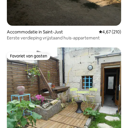
Accommodatie in Saint-Just
Gemiddelde beo
4,67 (210)
Eerste verdieping vrijstaand huis-appartement
Favoriet van gasten
Favoriet van gasten