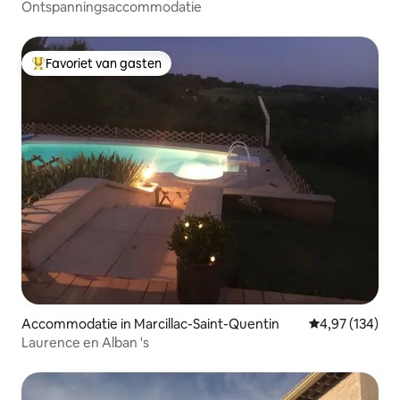
Ontspanningsaccommodatie
Favoriet van gasten
Topfavoriet van gasten
Accommodatie in Marcillac-Saint-Quentin
Gemiddelde beo
4,97 (134)
Laurence en Alban 's