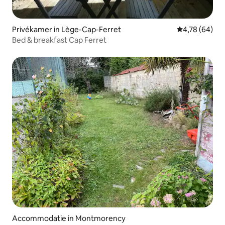
Privékamer in Lège-Cap-Ferret
Gemiddelde be
4,78 (64)
Bed & breakfast Cap Ferret
Accommodatie in Montmorency