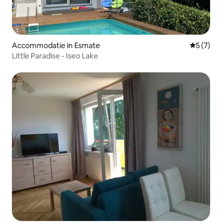
Accommodatie in Esmate
Gemiddeld
5 (7)
Little Paradise - Iseo Lake