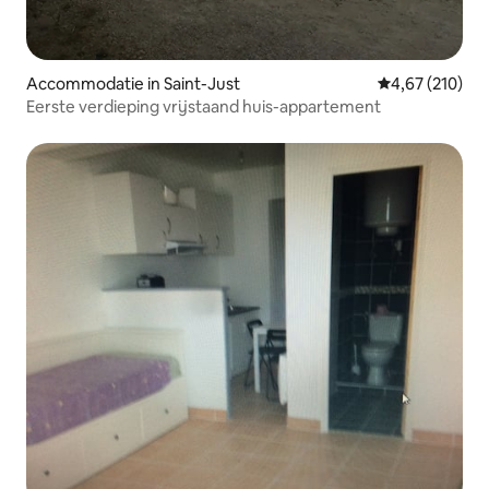
Accommodatie in Saint-Just
Gemiddelde beo
4,67 (210)
Eerste verdieping vrijstaand huis-appartement