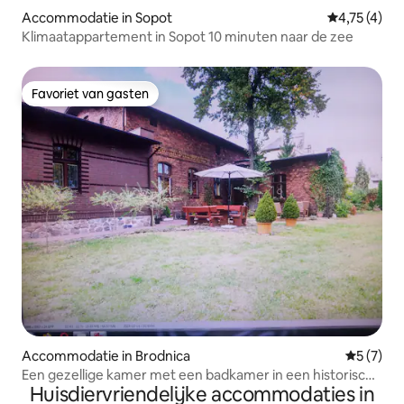
Accommodatie in Sopot
Gemiddelde b
4,75 (4)
Klimaatappartement in Sopot 10 minuten naar de zee
Favoriet van gasten
Favoriet van gasten
Accommodatie in Brodnica
Gemiddeld
5 (7)
Een gezellige kamer met een badkamer in een historisch
Huisdiervriendelijke accommodaties in
huis.