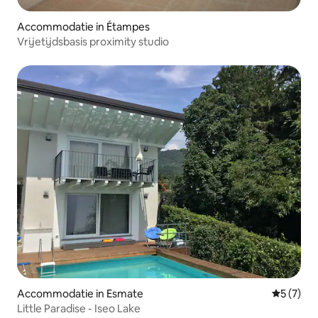
Accommodatie in Étampes
Vrijetijdsbasis proximity studio
Accommodatie in Esmate
Gemiddeld
5 (7)
Little Paradise - Iseo Lake