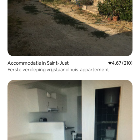
Accommodatie in Saint-Just
Gemiddelde beo
4,67 (210)
Eerste verdieping vrijstaand huis-appartement