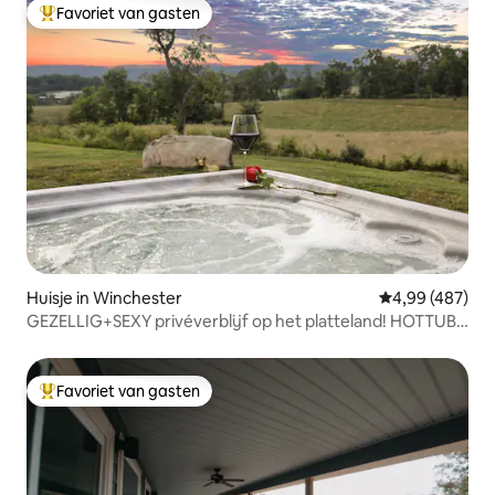
Favoriet van gasten
Topfavoriet van gasten
Huisje in Winchester
Gemiddelde beo
4,99 (487)
GEZELLIG+SEXY privéverblijf op het platteland! HOTTUB
& uitzicht~
Favoriet van gasten
Topfavoriet van gasten