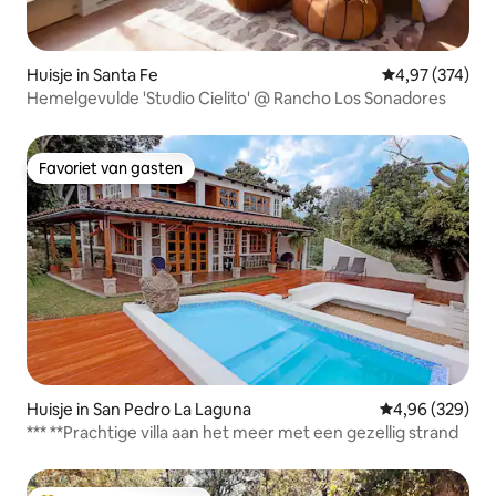
Huisje in Santa Fe
Gemiddelde beo
4,97 (374)
Hemelgevulde 'Studio Cielito' @ Rancho Los Sonadores
Favoriet van gasten
Favoriet van gasten
Huisje in San Pedro La Laguna
Gemiddelde beo
4,96 (329)
*** **Prachtige villa aan het meer met een gezellig strand