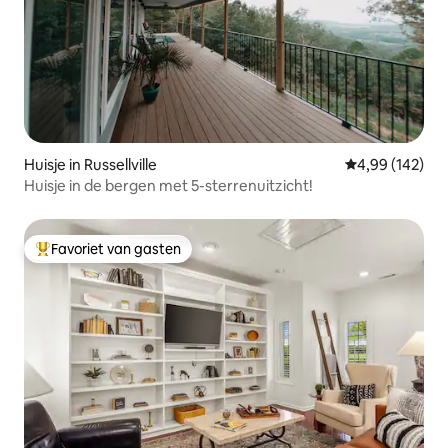
Huisje in Russellville
Gemiddelde beo
4,99 (142)
Huisje in de bergen met 5-sterrenuitzicht!
Favoriet van gasten
Topfavoriet van gasten