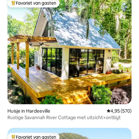
Favoriet van gasten
Topfavoriet van gasten
Huisje in Hardeeville
Gemiddelde beo
4,95 (570)
Rustige Savannah River Cottage met uitzicht+ontbijt
Favoriet van gasten