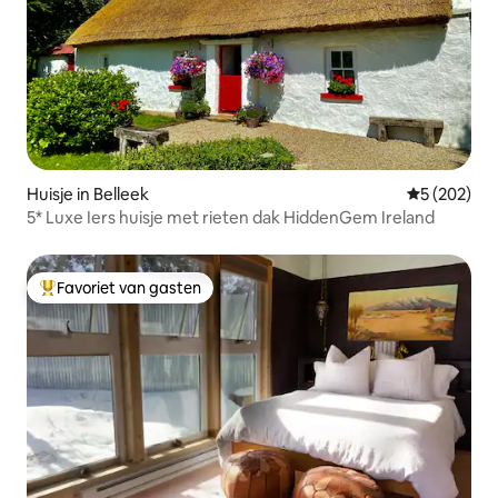
Huisje in Belleek
Gemiddelde 
5 (202)
5* Luxe Iers huisje met rieten dak HiddenGem Ireland
Favoriet van gasten
Topfavoriet van gasten