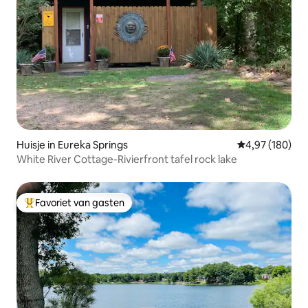
Huisje in Eureka Springs
Gemiddelde beo
4,97 (180)
White River Cottage-Rivierfront tafel rock lake
Favoriet van gasten
Topfavoriet van gasten