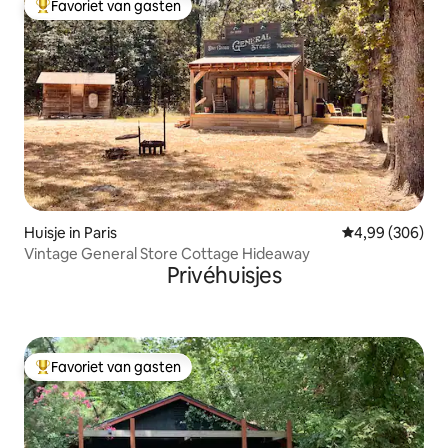
Favoriet van gasten
Topfavoriet van gasten
Huisje in Paris
Gemiddelde beo
4,99 (306)
Vintage General Store Cottage Hideaway
Privéhuisjes
Favoriet van gasten
Topfavoriet van gasten