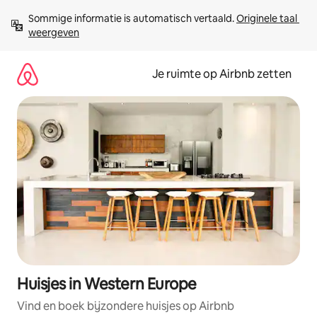
Ga
Sommige informatie is automatisch vertaald. 
Originele taal 
direct
weergeven
naar
inhoud
Je ruimte op Airbnb zetten
Huisjes in Western Europe
Vind en boek bijzondere huisjes op Airbnb