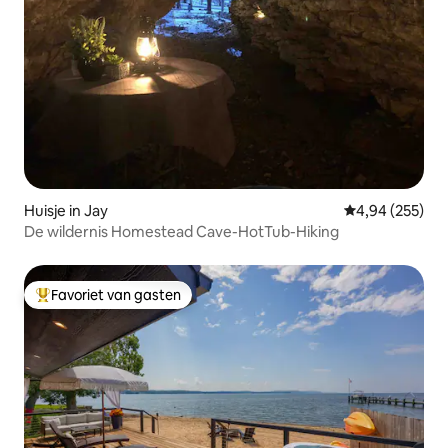
Huisje in Jay
Gemiddelde beo
4,94 (255)
De wildernis Homestead Cave-HotTub-Hiking
Favoriet van gasten
Topfavoriet van gasten