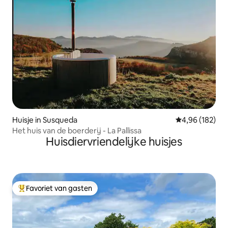
Huisje in Susqueda
Gemiddelde beo
4,96 (182)
Het huis van de boerderij - La Pallissa
Huisdiervriendelijke huisjes
Favoriet van gasten
Topfavoriet van gasten