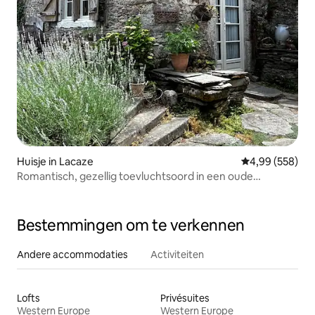
Huisje in Lacaze
Gemiddelde beo
4,99 (558)
Romantisch, gezellig toevluchtsoord in een oude
broodoven
Bestemmingen om te verkennen
Andere accommodaties
Activiteiten
Lofts
Privésuites
Western Europe
Western Europe