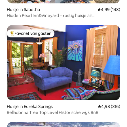
Huisje in Sabetha
Gemiddelde beo
4,99 (148)
Hidden Pearl Inn&Vineyard – rustig huisje als
toevluchtsoord
Favoriet van gasten
Topfavoriet van gasten
Huisje in Eureka Springs
Gemiddelde beo
4,98 (316)
Belladonna Tree Top Level Historische wijk BnB