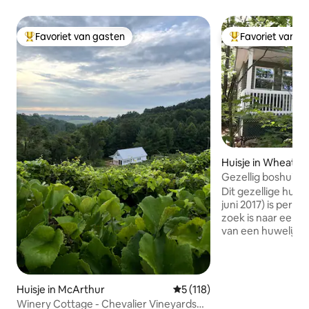
Favoriet van gasten
Favoriet van g
Topfavoriet van gasten
Topfavoriet van 
Huisje in Wheatla
Gezellig boshuisje
Dit gezellige huisje
juni 2017) is perfe
zoek is naar een r
van een huwelijksr
een jubileum. (De 
converteerbaar be
plan zijn om de r
vierkante voet te delen.) Ge
Huisje in McArthur
Gemiddelde beoordeling van 5
5 (118)
buurt van de golfb
Winery Cottage - Chevalier Vineyards