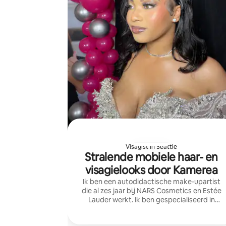
Visagist in Seattle
Stralende mobiele haar- en
visagielooks door Kamerea
Ik ben een autodidactische make-upartist
die al zes jaar bij NARS Cosmetics en Estée
Lauder werkt. Ik ben gespecialiseerd in
make-up voor zowel casual als bruidslooks
en in droogstylen/opgestoken kapsels. Ik