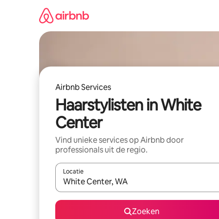
Ga
direct
naar
inhoud
Airbnb Services
Haarstylisten in White
Center
Vind unieke services op Airbnb door
professionals uit de regio.
Locatie
Wanneer er suggesties beschikbaar zijn, maak je 
Zoeken