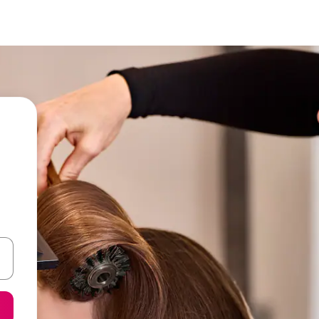
een keuze met je de pijltjestoetsen omhoog en omlaag, óf door te tik