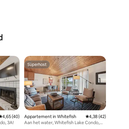
d
Superhost
Superhost
ecensies
Gemiddelde beoordeling van 4,65 uit 5, 40 recensies
4,65 (40)
Appartement in Whitefish
Gemiddelde beoordelin
4,38 (42)
do, 3A!
Aan het water, Whitefish Lake Condo,
2CD