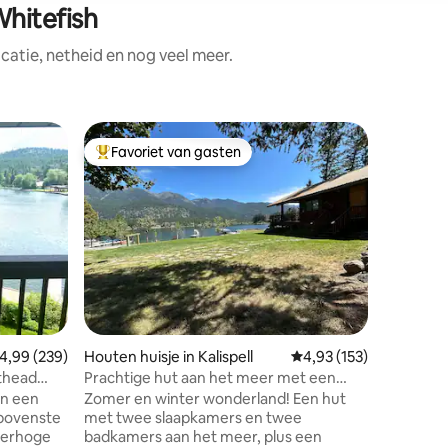
Whitefish
atie, netheid en nog veel meer.
Rijtjeshu
Favoriet van gasten
Superho
Topfavoriet van gasten
Superho
Gezellig 
Mountain 
Het privé
alpine b
appartem
en biedt
winter- e
Veel voo
bubbelba
moeilijk 
vijf minu
ecensies
emiddelde beoordeling van 4,99 uit 5, 239 recensies
4,99 (239)
Houten huisje in Kalispell
Gemiddelde beoordeling
4,93 (153)
Mountain 
rijden na
athead
Prachtige hut aan het meer met een
en biedt 
prachtig uitzicht en een enorme tuin
in een
Zomer en winter wonderland! Een hut
wandelen
bovenste
met twee slaapkamers en twee
vissen, d
amerhoge
badkamers aan het meer, plus een