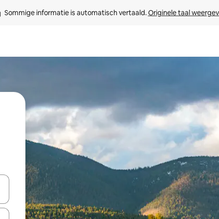
Sommige informatie is automatisch vertaald. 
Originele taal weerge
een keuze met je de pijltjestoetsen omhoog en omlaag, óf door te tik