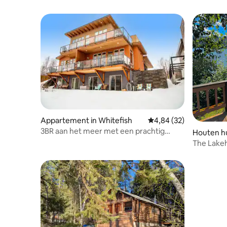
Appartement in Whitefish
Gemiddelde beoordeling
4,84 (32)
3BR aan het meer met een prachtig
Houten hu
uitzicht en een boot.
The Lake