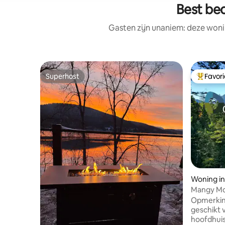
Best beo
Gasten zijn unaniem: deze woni
Superhost
Favor
Superhost
Topfavor
Woning i
Mangy Moo
Frontage!
Opmerkin
geschikt 
hoofdhuis