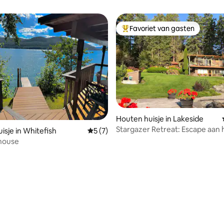
Favoriet van gasten
Topfavoriet van gasten
 van 4,84 uit 5, 32 recensies
Houten huisje in Lakeside
Stargazer Retreat: Escape aan 
isje in Whitefish
Gemiddelde beoordeling van 5 uit 5, 7 r
5 (7)
ontspannen en spelen
house