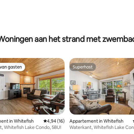
eling van 5 uit 5, 3 recensies
Woningen aan het strand met zwemba
 van gasten
Superhost
 van gasten
Superhost
g van 4,93 uit 5, 14 recensies
nt in Whitefish
Gemiddelde beoordeling van 4,94 uit 5, 16 r
4,94 (16)
Appartement in Whitefish
, Whitefish Lake Condo, 5BU!
Waterkant, Whitefish Lake Con