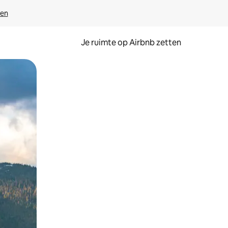
ven
Je ruimte op Airbnb zetten
ken of swipen.