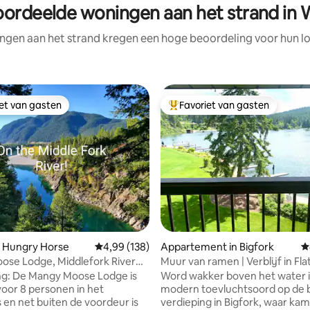
ordeelde woningen aan het strand in 
ngen aan het strand kregen een hoge beoordeling voor hun loc
iet van gasten
Favoriet van gasten
iet van gasten
Topfavoriet van gasten
n Hungry Horse
Gemiddelde beoordeling van 4,99 uit 5, 138 r
4,99 (138)
Appartement in Bigfork
G
se Lodge, Middlefork River
Muur van ramen | Verblijf in Fl
Lake Bigfork
g: De Mangy Moose Lodge is
Word wakker boven het water 
voor 8 personen in het
modern toevluchtsoord op de 
 en net buiten de voordeur is
verdieping in Bigfork, waar k