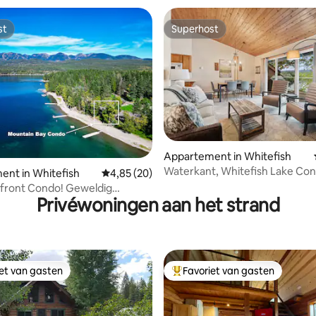
st
Superhost
st
Superhost
g van 4,73 uit 5, 37 recensies
Appartement in Whitefish
Waterkant, Whitefish Lake Co
nt in Whitefish
Gemiddelde beoordeling van 4,85 uit 5, 20 r
4,85 (20)
front Condo! Geweldig
Privéwoningen aan het strand
! Zwembad/bubbelbad!
iet van gasten
Favoriet van gasten
iet van gasten
Topfavoriet van gasten