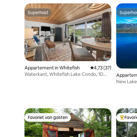
Superhost
Superho
Superhost
Superho
Appartement in Whitefish
Gemiddelde beoordelin
4,73 (37)
Waterkant, Whitefish Lake Condo, 1D
Apparteme
Down!
New Lake
uitzicht
Favoriet van gasten
Favor
Favoriet van gasten
Topfavor