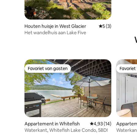
Houten huisje in West Glacier
Gemiddelde beoord
5 (3)
Het wandelhuis aan Lake Five
Favoriet van gasten
Favoriet
Favoriet van gasten
Favoriet
Appartement in Whitefish
Gemiddelde beoordelin
4,93 (14)
Apparteme
Waterkant, Whitefish Lake Condo, 5BD!
Waterkant