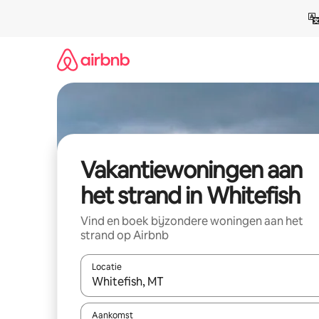
Ga
direct
naar
inhoud
Vakantiewoningen aan
het strand in Whitefish
Vind en boek bijzondere woningen aan het
strand op Airbnb
Locatie
Wanneer er suggesties beschikbaar zijn, maak je 
Aankomst