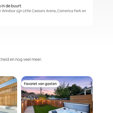
in de buurt
n Windsor zijn Little Caesars Arena, Comerica Park en
theid en nog veel meer.
Woning in
Favoriet van gasten
Favor
Favoriet van gasten
Topfavo
Charmant
met 2 sl
Gelegen i
Op steen
bars, win
Een licht
begane g