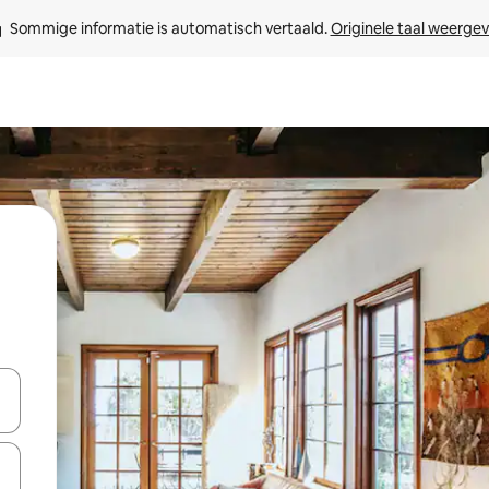
Sommige informatie is automatisch vertaald. 
Originele taal weerge
een keuze met je de pijltjestoetsen omhoog en omlaag, óf door te tik