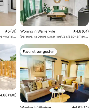
ecensies
Gemiddelde beoordeling van 5 uit 5, 81 recensies
5 (81)
Woning in Walkerville
Gemiddelde beoordeli
4,8 (64)
de woning
Serene, groene oase met 2 slaapkamers
al
in Little Italy, met parkeergelegenheid
Favoriet van gasten
Favoriet van gasten
emiddelde beoordeling van 4,88 uit 5, 190 recensies
4,88 (190)
Woning in Windsor
Gemiddelde beoordelin
4,91 (32)