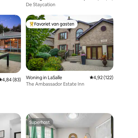
De Staycation
Favoriet van gasten
Topfavoriet van gasten
Woning in LaSalle
Gemiddelde beoordeling
4,92 (122)
ecensies
Gemiddelde beoordeling van 4,84 uit 5, 83 recensies
4,84 (83)
The Ambassador Estate Inn
Superhost
Superhost