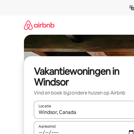
Ga
direct
naar
inhoud
Vakantiewoningen in
Windsor
Vind en boek bijzondere huizen op Airbnb
Locatie
Wanneer er suggesties beschikbaar zijn, maak je 
Aankomst