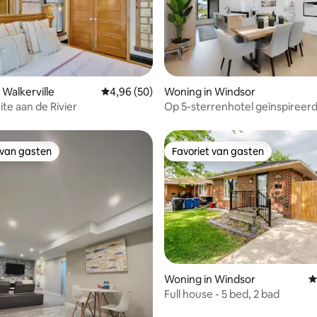
g van 4,77 uit 5, 43 recensies
 Walkerville
Gemiddelde beoordeling van 4,96 uit 5, 50 r
4,96 (50)
Woning in Windsor
ite aan de Rivier
Op 5-sterrenhotel geïnspireer
| Fitnessruimte • Sauna • Speelh
 van gasten
Favoriet van gasten
 van gasten
Favoriet van gasten
Woning in Windsor
G
Full house - 5 bed, 2 bad
g van 4,95 uit 5, 21 recensies