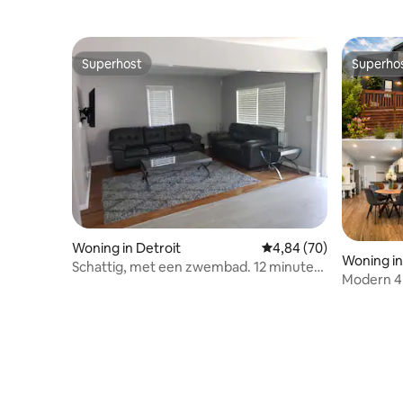
Superhost
Superho
Superhost
Superho
Woning in Detroit
Gemiddelde beoordeling
4,84 (70)
Woning in
Schattig, met een zwembad. 12 minuten
Modern 4
naar het centrum.
• Vuurpla