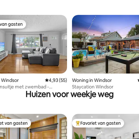
 van gasten
 van gasten
g van 4,67 uit 5, 43 recensies
n Windsor
Gemiddelde beoordeling van 4,93 uit 5, 55 r
4,93 (55)
Woning in Windsor
nsuitje met zwembad -
Staycation Windsor
Huizen voor weekje weg
sen 12 - 2 tv's
iet van gasten
Favoriet van gasten
iet van gasten
Topfavoriet van gasten