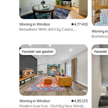
Woning in Windsor
Gemiddelde beoordelin
4,77 (43)
Betaalbare 1BHK dicht bij Casino,
Woning in
Riverside & USA.
Boetieksu
Favoriet van gasten
Favoriet
Favoriet van gasten
Favoriet
Woning in Windsor
Gemiddelde beoordelin
4,95 (21)
Modern luxe huis - Dichtbij New Windsor