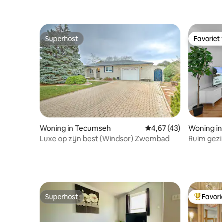
Superhost
Favoriet
Superhost
Favoriet
Woning in Tecumseh
Gemiddelde beoordelin
4,67 (43)
Woning i
Luxe op zijn best (Windsor) Zwembad
Ruim gezi
Slaapplaat
Superhost
Favor
Superhost
Topfavor