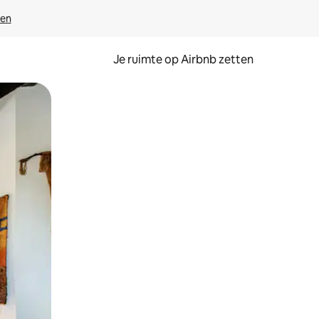
ven
Je ruimte op Airbnb zetten
ken of swipen.