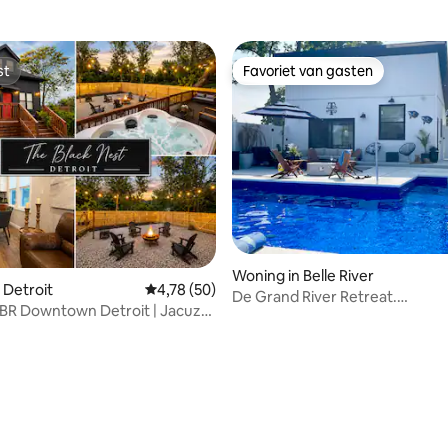
st
Favoriet van gasten
st
Favoriet van gasten
 van 4,84 uit 5, 70 recensies
Woning in Belle River
 Detroit
Gemiddelde beoordeling van 4,78 uit 5, 50 r
4,78 (50)
De Grand River Retreat.
BR Downtown Detroit | Jacuzzi
Zwembad/bubbelbad beschikb
ats