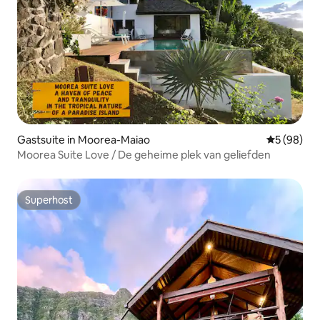
Gastsuite in Moorea-Maiao
Gemiddelde
5 (98)
Moorea Suite Love / De geheime plek van geliefden
Superhost
Superhost