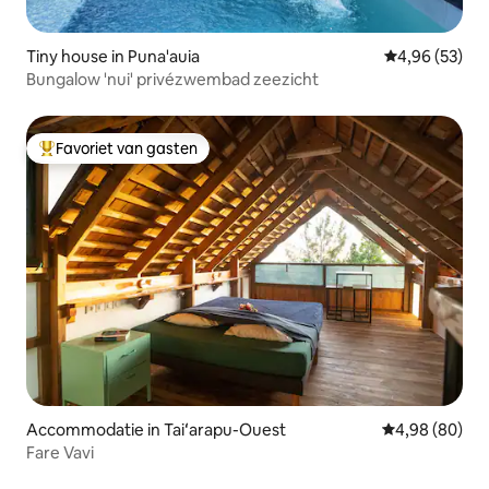
Tiny house in Puna'auia
Gemiddelde be
4,96 (53)
Bungalow 'nui' privézwembad zeezicht
Favoriet van gasten
Topfavoriet van gasten
Accommodatie in Taiʻarapu-Ouest
Gemiddelde be
4,98 (80)
Fare Vavi