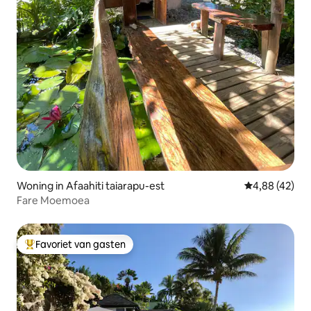
Woning in Afaahiti taiarapu-est
Gemiddelde be
4,88 (42)
Fare Moemoea
Favoriet van gasten
Topfavoriet van gasten