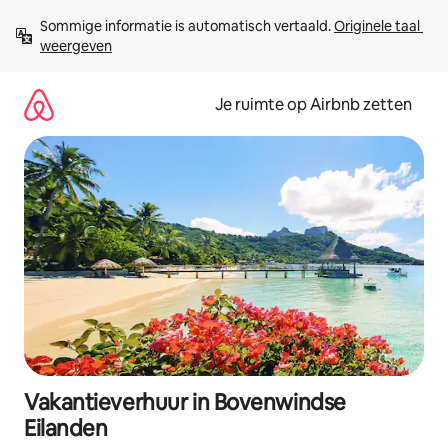
Ga
Sommige informatie is automatisch vertaald. 
Originele taal 
direct
weergeven
naar
inhoud
Je ruimte op Airbnb zetten
Vakantieverhuur in Bovenwindse
Eilanden