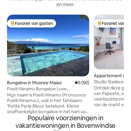
en meer.
Favoriet van gasten
Favoriet van g
Topfavoriet van gasten
Topfavoriet van 
Appartement in P
Studio Stadscentr
Bungalow in Moorea-Maiao
Gemiddelde beoordeling van 
5 (50)
Uitzicht op de be
Ontdek deze gezell
Poeiti Ninamu Bungalow Luxe
van Papeete, op 2
Uitzonderlijk uitzicht
Mijn naam is Poeïti Ninamu (Pronounce
veerbootterminal
Poéïti Ninamou), wat in het Tahitiaans
van de markt en o
'Petite Perle Bleue' betekent. Kleine
Paofai Gardens Pa
onafhankelijke bungalow in het hart van
strakke inrichting
Populaire voorzieningen in
een luxe residentie, aan de kant van de
een kitchenette, 
berg, een buitengewoon uitzicht op de
vakantiewoningen in Bovenwindse
een kantoorruimt
lagune, de oceaan en het eiland Tahiti. Ik