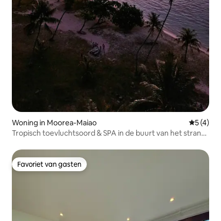
Woning in Moorea-Maiao
Gemiddeld
5 (4)
Tropisch toevluchtsoord & SPA in de buurt van het strand
Taahiamanu
Favoriet van gasten
Favoriet van gasten