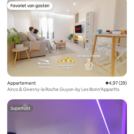
Favoriet van gasten
Favoriet van gasten
Appartement
Gemiddelde be
4,97 (29)
Airco & Giverny-la Roche Guyon-by Les Bonn'Appartts
Superhost
Superhost