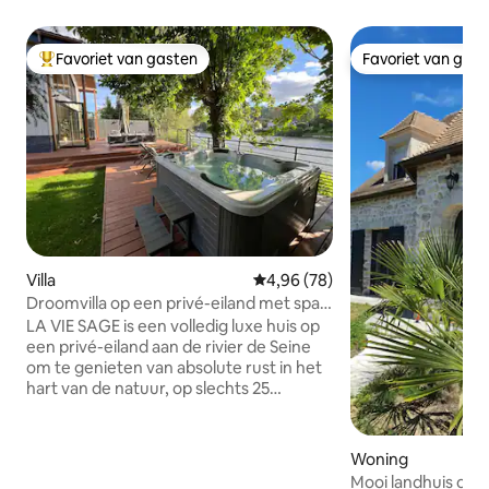
Favoriet van gasten
Favoriet van gas
Topfavoriet van gasten
Favoriet van gas
Villa
Gemiddelde beoordeling van 4,9
4,96 (78)
Droomvilla op een privé-eiland met spa
en sauna
LA VIE SAGE is een volledig luxe huis op
een privé-eiland aan de rivier de Seine
om te genieten van absolute rust in het
hart van de natuur, op slechts 25
minuten van Parijs. ALLEEN BEREIKBAAR
PER BOOT. Het huis heeft 2 slaapkamers,
2 badkamers, een grote woonkamer
Woning
met een open keuken en een
Mooi landhuis op 3