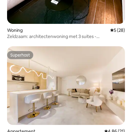
Woning
Gemiddelde
5 (28)
Zeldzaam: architectenwoning met 3 suites -
Airconditioning
Superhost
Superhost
Appartement
Gemiddelde be
4,86 (21)