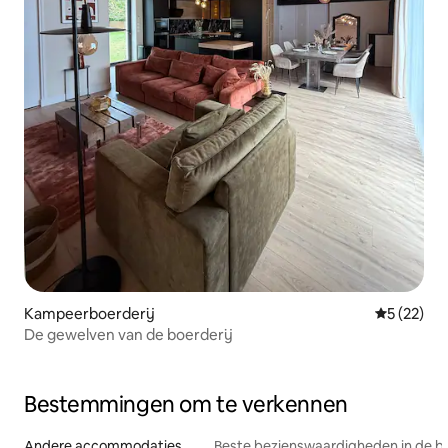
Kampeerboerderij
Gemiddelde
5 (22)
De gewelven van de boerderij
Bestemmingen om te verkennen
Andere accommodaties
Beste bezienswaardigheden in de b