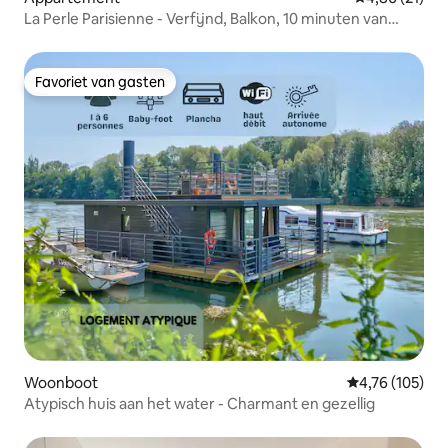
La Perle Parisienne - Verfijnd, Balkon, 10 minuten van
Parijs
Favoriet van gasten
Favoriet van gasten
Woonboot
Gemiddelde beo
4,76 (105)
Atypisch huis aan het water - Charmant en gezellig