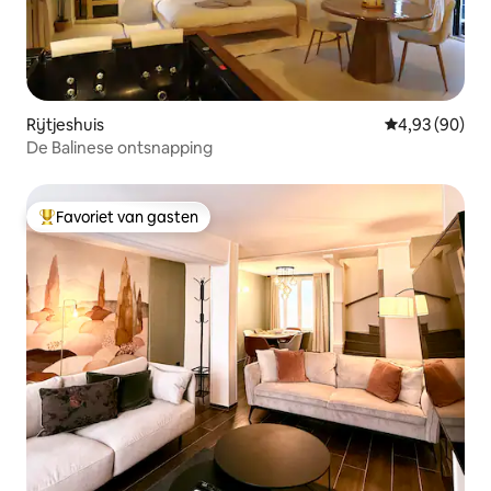
Rijtjeshuis
Gemiddelde be
4,93 (90)
De Balinese ontsnapping
Favoriet van gasten
Topfavoriet van gasten