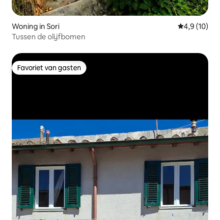
Woning in Sori
Gemiddelde b
4,9 (10)
Tussen de olijfbomen
Favoriet van gasten
Favoriet van gasten