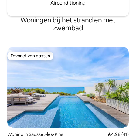
Airconditioning
Woningen bij het strand en met
zwembad
Favoriet van gasten
Favoriet van gasten
Woning in Sausset-les-Pins
Gemiddelde be
4,98 (41)