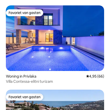
Favoriet van gasten
Favoriet van gasten
Woning in Privlaka
Gemiddelde be
4,95 (66)
Villa Contessa-elitni turizam
Favoriet van gasten
Favoriet van gasten