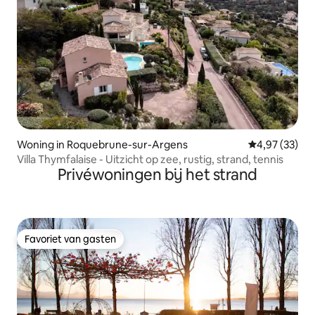
Woning in Roquebrune-sur-Argens
Gemiddelde be
4,97 (33)
Villa Thymfalaise - Uitzicht op zee, rustig, strand, tennis
Privéwoningen bij het strand
Favoriet van gasten
Favoriet van gasten