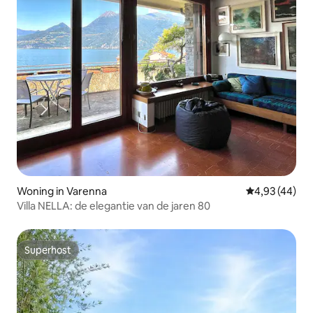
Woning in Varenna
Gemiddelde be
4,93 (44)
Villa NELLA: de elegantie van de jaren 80
Superhost
Superhost