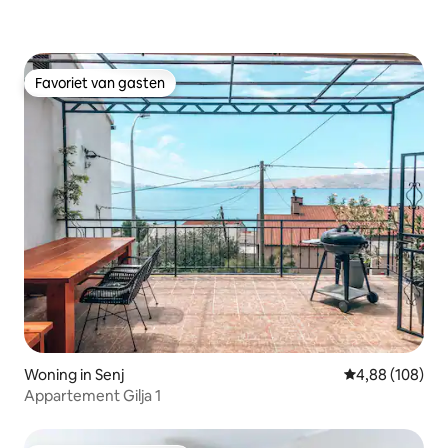
Favoriet van gasten
Favoriet van gasten
Woning in Senj
Gemiddelde beo
4,88 (108)
Appartement Gilja 1