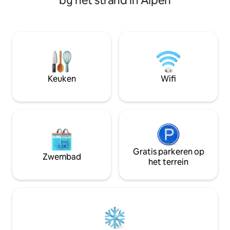
bij het strand in Alpen
tweepersoonsslaa
een zeldzaam juweeltje, een
terras met uitzic
Venetiaanse dakterras 'altana' direct
een slaapkamer v
tegenover Villa Oleandra, het iconische
met een balkon, 
huis van George Clooney. Geschiedenis
douche en een entree. Tuin met
ontmoet design met een
In de directe omge
adembenemend uitzicht, warme
bezienswaardighed
gezellige interieurs en modern comfort,
Wayfarer's Sentier
op slechts een steenworp afstand van
Keuken
Wifi
CIR-code 097030
wandelingen aan het meer en
uitstekende restaurants. Perfect voor
stellen en gezinnen die op zoek zijn naar
een rustig, iconisch verblijf aan het
Comomeer.
Gratis parkeren op
Zwembad
het terrein