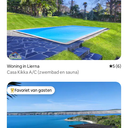
Woning in Lierna
Gemiddeld
5 (6)
Casa Kikka A/C (zwembad en sauna)
Favoriet van gasten
Topfavoriet van gasten