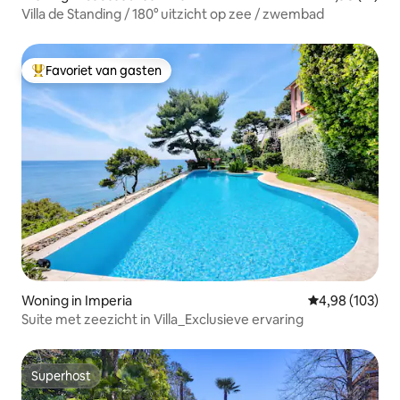
Villa de Standing / 180° uitzicht op zee / zwembad
Favoriet van gasten
Topfavoriet van gasten
Woning in Imperia
Gemiddelde beo
4,98 (103)
Suite met zeezicht in Villa_Exclusieve ervaring
Superhost
Superhost