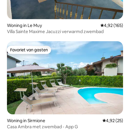
Woning in Le Muy
Gemiddelde beo
4,92 (165)
Villa Sainte Maxime Jacuzzi verwarmd zwembad
Favoriet van gasten
Favoriet van gasten
Woning in Sirmione
Gemiddelde be
4,92 (25)
Casa Ambra met zwembad - App G