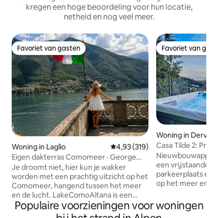
kregen een hoge beoordeling voor hun locatie,
netheid en nog veel meer.
Favoriet van gasten
Favoriet van gas
Favoriet van gasten
Favoriet van gas
Woning in Dervio
Casa Tilde 2: Prach
Woning in Laglio
Gemiddelde beoordeling van 4,93
4,93 (319)
Comomeer - Bubb
Nieuwbouwappart
Eigen dakterras Comomeer · George
een vrijstaande w
Clooney Laglio
Je droomt niet, hier kun je wakker
parkeerplaats en e
worden met een prachtig uitzicht op het
op het meer en d
Comomeer, hangend tussen het meer
drie minuten van 
en de lucht. LakeComoAltana is een
strand. Bestaat ui
Populaire voorzieningen voor woningen
unieke accommodatie van 400 jaar oud
een woonkamer m
met uitzicht op het meer in Laglio met