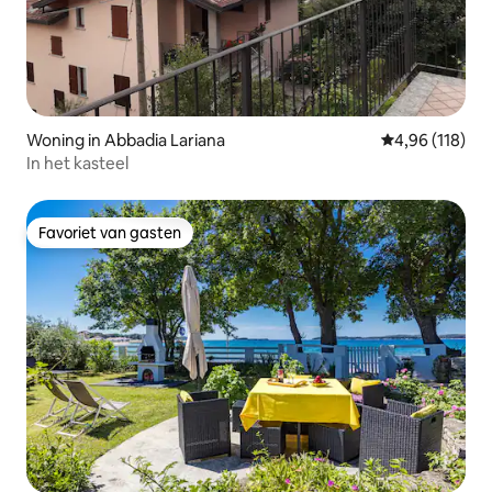
Woning in Abbadia Lariana
Gemiddelde beo
4,96 (118)
In het kasteel
Favoriet van gasten
Favoriet van gasten