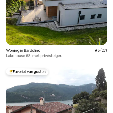
Woning in Bardolino
Gemiddelde
5 (27)
Lakehouse 68, met privésteiger.
Favoriet van gasten
Topfavoriet van gasten