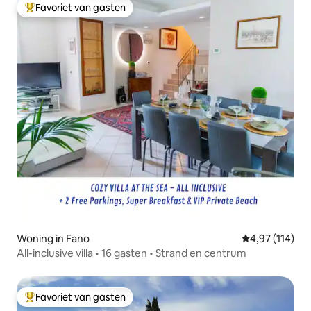
Favoriet van gasten
Topfavoriet van gasten
Woning in Fano
Gemiddelde beo
4,97 (114)
All-inclusive villa • 16 gasten • Strand en centrum
Favoriet van gasten
Topfavoriet van gasten