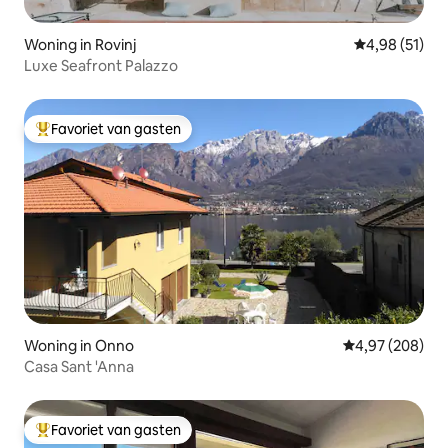
Woning in Rovinj
Gemiddelde be
4,98 (51)
Luxe Seafront Palazzo
Favoriet van gasten
Topfavoriet van gasten
Woning in Onno
Gemiddelde beo
4,97 (208)
Casa Sant 'Anna
Favoriet van gasten
Topfavoriet van gasten