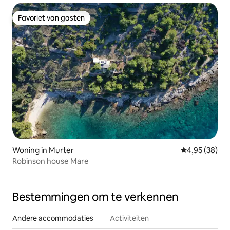
Favoriet van gasten
Favoriet van gasten
Woning in Murter
Gemiddelde be
4,95 (38)
Robinson house Mare
Bestemmingen om te verkennen
Andere accommodaties
Activiteiten