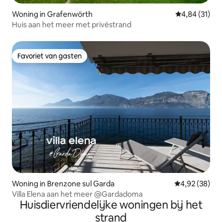
Woning in Grafenwörth
Gemiddelde be
4,84 (31)
Huis aan het meer met privéstrand
Favoriet van gasten
Favoriet van gasten
Woning in Brenzone sul Garda
Gemiddelde be
4,92 (38)
Villa Elena aan het meer @Gardadoma
Huisdiervriendelijke woningen bij het
strand