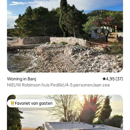
Woning in Banj
Gemiddelde be
4,95 (37)
NIEUW Robinson huis Pedišić/4-5 personen/aan zee
Favoriet van gasten
Topfavoriet van gasten