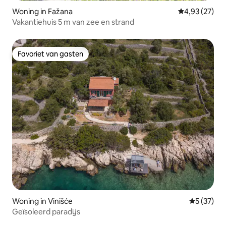
Woning in Fažana
Gemiddelde be
4,93 (27)
Vakantiehuis 5 m van zee en strand
Favoriet van gasten
Favoriet van gasten
Woning in Vinišće
Gemiddelde
5 (37)
Geïsoleerd paradijs