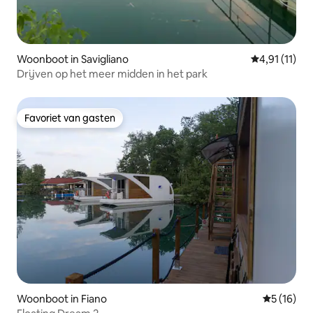
Woonboot in Savigliano
Gemiddelde b
4,91 (11)
Drijven op het meer midden in het park
Favoriet van gasten
Favoriet van gasten
Woonboot in Fiano
Gemiddelde
5 (16)