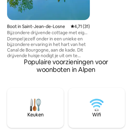
slaapkamers en e
het terras, waar tu
en een bubbelbad 
tegen de achterg
betoverend uitzicht
Boot in Saint-Jean-de-Losne
Gemiddelde beoordeling van 4,7
4,71 (31)
compleet met ver
Bijzondere drijvende cottage met eigen
handdoeken, lcd-tv
jacuzzi in vintage-stijl
Dompel jezelf onder in een unieke en
harte welkom!
bijzondere ervaring in het hart van het
Canal de Bourgogne, aan de kade. Dit
drijvende huisje nodigt je uit om te
Populaire voorzieningen voor
ontspannen en van omgeving te
veranderen, terwijl je tegen betaling
woonboten in Alpen
modern comfort biedt met verwarming,
airconditioning en een optioneel privé
bubbelbad. Bakkerij en restaurants in de
buurt. Jacuzzi vanaf € 19 per persoon
per nacht, afhankelijk van het weer en
het seizoen (zomer). Toegangspakket
voor de spa beschikbaar voor een langer
verblijf. Optioneel beddengoed en
Keuken
Wifi
handdoeken beschikbaar tegen een
toeslag, vanaf € 15 per persoon