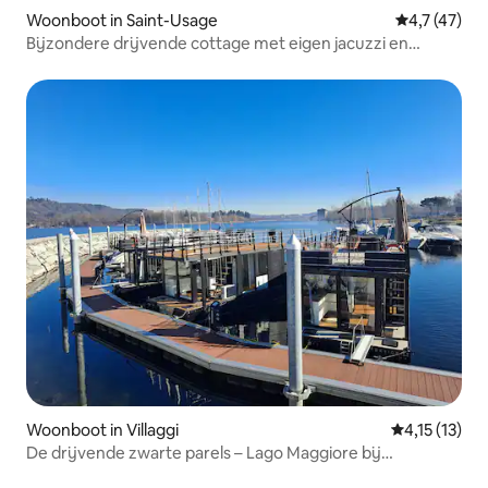
Woonboot in Saint-Usage
Gemiddelde b
4,7 (47)
Bijzondere drijvende cottage met eigen jacuzzi en
uitzicht op de gracht
Woonboot in Villaggi
Gemiddelde b
4,15 (13)
De drijvende zwarte parels – Lago Maggiore bij
zonsopgang