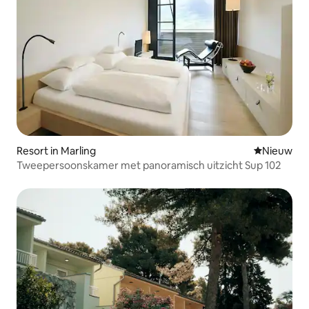
Resort in Marling
Nieuwe ac
Nieuw
Tweepersoonskamer met panoramisch uitzicht Sup 102