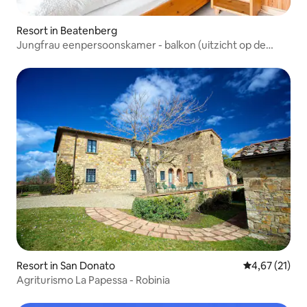
Resort in Beatenberg
Jungfrau eenpersoonskamer - balkon (uitzicht op de
bergen/het meer)
Resort in San Donato
Gemiddelde be
4,67 (21)
Agriturismo La Papessa - Robinia