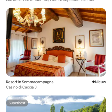
Resort in Sommacampagna
Nieuwe ac
Nieuw
Casino di Caccia 3
Superhost
Superhost