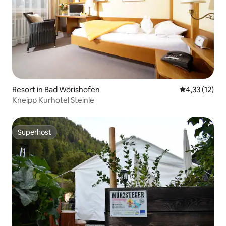
Resort in Bad Wörishofen
Gemiddelde be
4,33 (12)
Kneipp Kurhotel Steinle
Superhost
Superhost