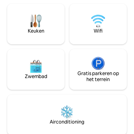
met douche, bidet en welkomstpakket,
kunnen ook profit
waterkoker, minibar, wifi. Geschikt voor
buitenactiviteiten
maximaal vier personen, ideaal voor
Center Nasswald.
gezinnen. Lakens, handdoeken,
en avontuur in ee
ontbijtbuffet en dagelijkse schoonmaak
afgelegen dorpen 
Keuken
Wifi
zijn bij de prijs inbegrepen
Oostenrijk.
Gratis parkeren op
Zwembad
het terrein
Airconditioning