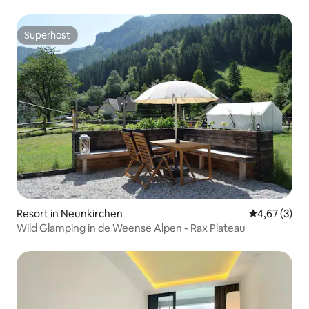
Superhost
Superhost
Resort in Neunkirchen
Gemiddelde b
4,67 (3)
Wild Glamping in de Weense Alpen - Rax Plateau