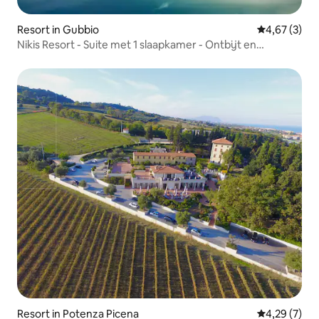
Resort in Gubbio
Gemiddelde b
4,67 (3)
Nikis Resort - Suite met 1 slaapkamer - Ontbijt en
zwembad inbegrepen
Resort in Potenza Picena
Gemiddelde b
4,29 (7)