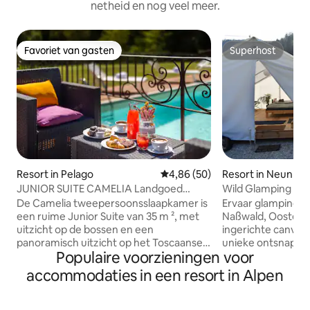
netheid en nog veel meer.
Favoriet van gasten
Superhost
Favoriet van gasten
Superhost
Resort in Pelago
Gemiddelde beoordeling van 4,8
4,86 (50)
Resort in Neunkir
JUNIOR SUITE CAMELIA Landgoed
Wild Glamping in 
Risalpiano
Schneeberg
De Camelia tweepersoonsslaapkamer is
Ervaar glamping i
een ruime Junior Suite van 35 m ², met
Naßwald, Oostenri
uitzicht op de bossen en een
ingerichte canvas
panoramisch uitzicht op het Toscaanse
unieke ontsnappin
Populaire voorzieningen voor
platteland, waar je de heuvels kunt
Geniet van nachte
bewonderen tot Florence en een
je eigen bubbelba
accommodaties in een resort in Alpen
prachtige zonsondergang. Het heeft
bij het kampvuur e
een woonkamer met een slaapbank,
vuurkorven, verst
een kastkamer en een eigen badkamer
bessen uit onze ei