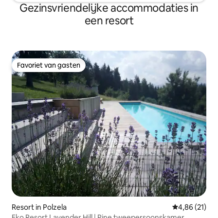
Gezinsvriendelijke accommodaties in
een resort
Favoriet van gasten
Favoriet van gasten
Resort in Polzela
Gemiddelde be
4,86 (21)
Eko Resort Lavender Hill | Pine tweepersoonskamer