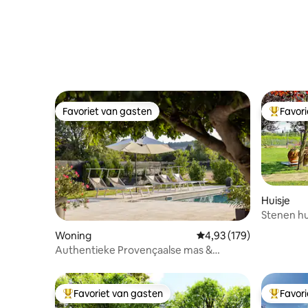
Favoriet van gasten
Favor
Favoriet van gasten
Topfavor
Huisje
Stenen h
Codilungo
Woning
Gemiddelde beoordeling 
4,93 (179)
Authentieke Provençaalse mas &
Verwarmd zwembad
Favoriet van gasten
Favor
Topfavoriet van gasten
Topfavor