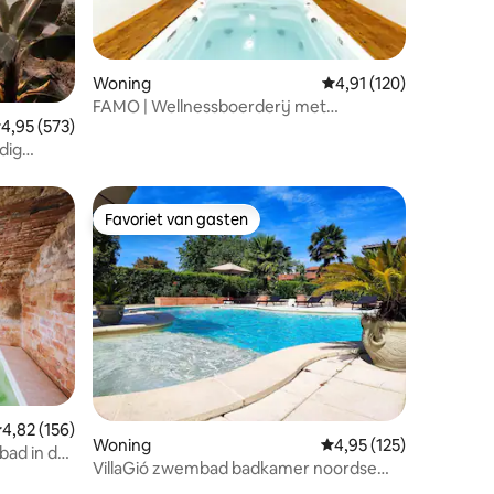
ecensies
Woning
Gemiddelde beoordeling
4,91 (120)
FAMO | Wellnessboerderij met
emiddelde beoordeling van 4,95 uit 5, 573 recensies
4,95 (573)
zwembad+sauna
dig
Favoriet van gasten
Favoriet van gasten
emiddelde beoordeling van 4,82 uit 5, 156 recensies
4,82 (156)
Woning
Gemiddelde beoordeling
4,95 (125)
ad in de
VillaGió zwembad badkamer noordse
sauna exclusief gebruik