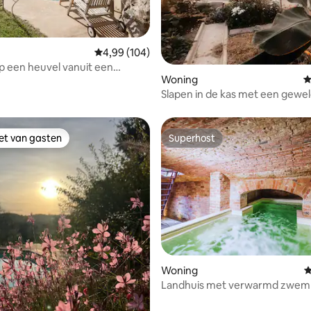
van 4,96 uit 5, 122 recensies
Gemiddelde beoordeling van 4,99 uit 5, 104 r
4,99 (104)
op een heuvel vanuit een
Woning
G
h Toscaans huis
Slapen in de kas met een gewel
uitzicht 2
iet van gasten
Superhost
iet van gasten
Superhost
van 4,99 uit 5, 133 recensies
Woning
G
Landhuis met verwarmd zwemb
buurt van het stadscentrum