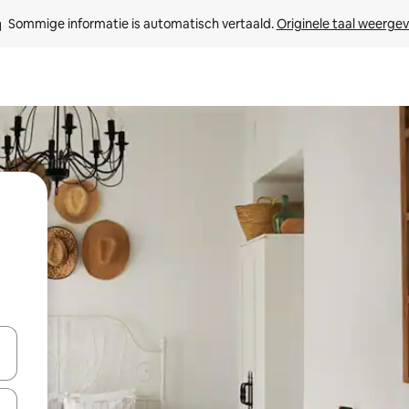
Sommige informatie is automatisch vertaald. 
Originele taal weerge
een keuze met je de pijltjestoetsen omhoog en omlaag, óf door te tik