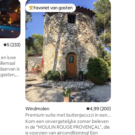
Woning
Favoriet van gasten
Favor
Topfavoriet van gasten
Topfavo
Aphrodit
thuisbio
Waarom ne
moment v
moment o
ademen, j
het dagel
Gemiddelde beoordeling van 5 uit 5, 233 recensies
5 (233)
Gelegen i
van Belfo
 en luxe
minuten 
allemaal
poorten v
daarvan is
ecensies
alles zo 
 gasten,
vertrage
n en de
Verwarm
estudio.
bioscoop
zzi met
buitenlu
 het bos
Geheime
slechts
Windmolen
Gemiddelde beoordeling
4,99 (200)
Luca en
Premium suite met buitenjacuzzi in een
ar maken
molen
Kom een onvergetelijke zomer beleven
 De
in de "MOULIN ROUGE PROVENÇAL", die
nderen.
is voorzien van airconditioning! Een