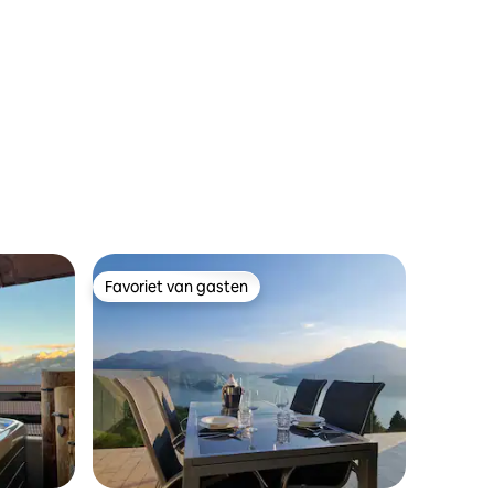
ecensies
Favoriet van gasten
Favoriet van gasten
recensies