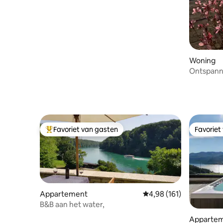
Woning
Ontspann
heuvels v
Favoriet van gasten
Favoriet
Topfavoriet van gasten
Favoriet
Appartement
Gemiddelde beoordeling
4,98 (161)
B&B aan het water,
Apparte