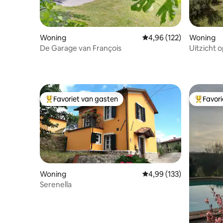
Woning
Gemiddelde beoordeling 
4,96 (122)
Woning
De Garage van François
Uitzicht 
historisc
Favoriet van gasten
Favor
Topfavoriet van gasten
Topfavor
Woning
Gemiddelde beoordeling 
4,99 (133)
Serenella