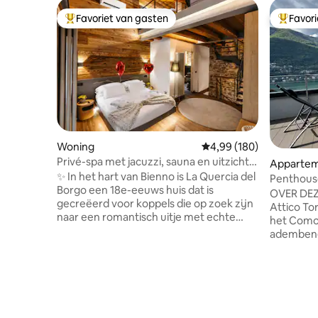
Favoriet van gasten
Favor
Topfavoriet van gasten
Topfavor
Woning
Gemiddelde beoordeling 
4,99 (180)
Privé-spa met jacuzzi, sauna en uitzicht
Apparte
op de Alpen Luxury Home
✨ In het hart van Bienno is La Quercia del
Penthous
Borgo een 18e-eeuws huis dat is
OVER DEZ
gecreëerd voor koppels die op zoek zijn
Attico Tor
naar een romantisch uitje met echte
het Como
privacy. Steen, hout en design gaan hand
adembene
in hand met een 24-uurs privéspa met
dat je he
jacuzzi, Finse sauna en uitzicht op de
De sugges
Alpen. 🛏️ Suite met kingsize bed en
veroorzaa
eigen badkamer 75 inch📺Smart-tv
weerspieg
Memory-bed 🛋️ slaapbank
betoveren
Ambachtelijke 🍷 keuken en wijnkelder
ochtend t