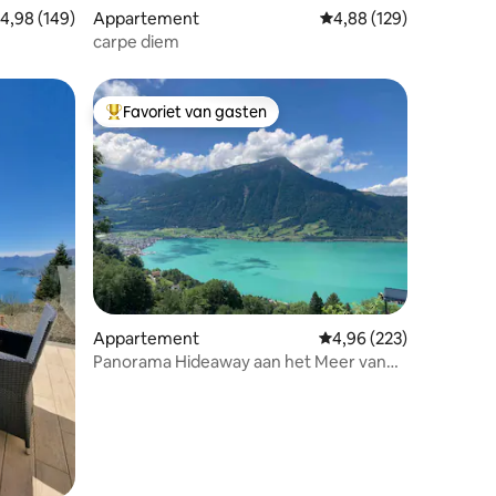
emiddelde beoordeling van 4,98 uit 5, 149 recensies
4,98 (149)
Appartement
Gemiddelde beoordeling
4,88 (129)
carpe diem
Favoriet van gasten
Topfavoriet van gasten
ecensies
Appartement
Gemiddelde beoordeling
4,96 (223)
Panorama Hideaway aan het Meer van
Zug met optionele spa