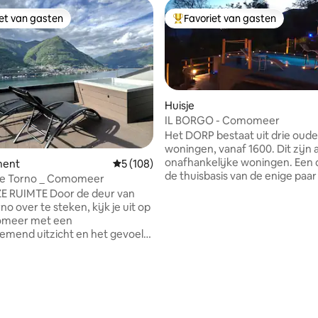
iet van gasten
Favoriet van gasten
iet van gasten
Topfavoriet van gasten
Huisje
IL BORGO - Comomeer
Het DORP bestaat uit drie oude
van 4,99 uit 5, 180 recensies
woningen, vanaf 1600. Dit zijn 
onafhankelijke woningen. Een 
ment
Gemiddelde beoordeling van 5 uit 5, 108 r
5 (108)
de thuisbasis van de enige paar
e Torno _ Comomeer
een is het huis van de eigenare
E RUIMTE Door de deur van
laatste is de holistische massag
no over te steken, kijk je uit op
De tuin, het zwembad, de jacu
meer met een
warm water, infraroodsauna en
mend uitzicht en het gevoel
zijn voor exclusief gebruik van 
t met je vingers kunt aanraken.
twee personen. Allemaal
tieve reflecties die worden
ondergedompeld in de natuur. 
kt door de bergen
Marina wonen in het DORP, ma
eld op het water zullen je
geen gebruik van de diensten.
 van de vroege uren van de
woning is niet geschikt voor ki
ot zonsondergang. Tijdens de