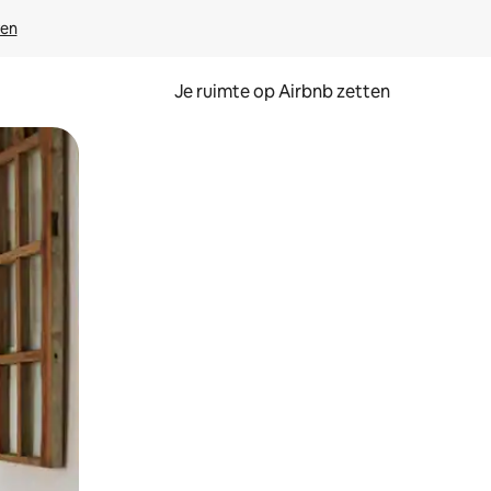
ven
Je ruimte op Airbnb zetten
ken of swipen.