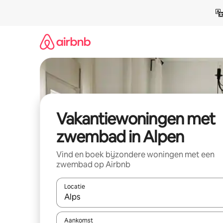
Ga
direct
naar
inhoud
Vakantiewoningen met
zwembad in Alpen
Vind en boek bijzondere woningen met een
zwembad op Airbnb
Locatie
Wanneer er suggesties beschikbaar zijn, maak je 
Aankomst