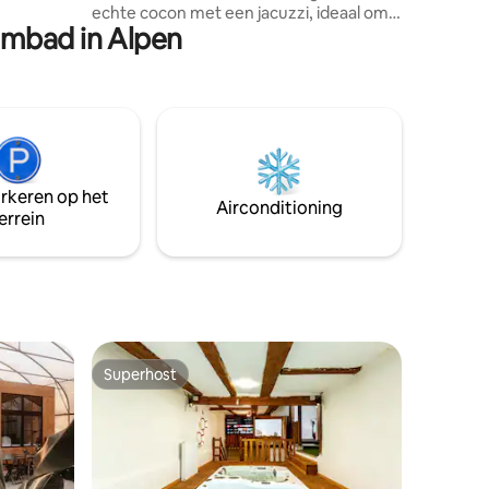
echte cocon met een jacuzzi, ideaal om
embad in Alpen
bij te tanken! Een magische plek aan de
ingang van het bos: een oude oliemolen
met een adembenemend uitzicht op het
platteland van Aix. Een zeldzame plek
waar comfort, welzijn en rust
samenkomen. Alleen of met uw partner:
deze intieme en gezellige molen nodigt u
uit om te ontspannen. Als je van
arkeren op het
authenticiteit en romantiek houdt, staat
Airconditioning
errein
de Premium Suite voor je klaar!
Superhost
Superhost