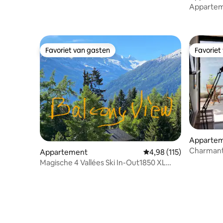
Apparteme
op het m
Favoriet van gasten
Favoriet
Favoriet van gasten
Favoriet
Apparte
Charmant
Appartement
Gemiddelde beoordeling
4,98 (115)
Magische 4 Vallées Ski In-Out1850 XL
uitzicht/zwembad/sauna