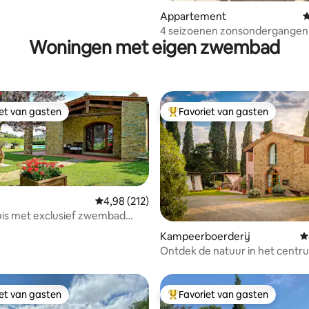
Appartement
G
4 seizoenen zonsondergangen
Woningen met eigen zwembad
iet van gasten
Favoriet van gasten
iet van gasten
Topfavoriet van gasten
Gemiddelde beoordeling van 4,98 uit 5, 212 r
4,98 (212)
uis met exclusief zwembad
 in Chianti
Kampeerboerderij
G
van 4,93 uit 5, 179 recensies
Ontdek de natuur in het centr
Vigneti Chianti
iet van gasten
Favoriet van gasten
iet van gasten
Topfavoriet van gasten