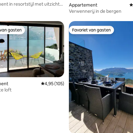
nt in resortstijl met uitzicht
Appartement
G
eer
Verwennerij in de bergen
 van gasten
Favoriet van gasten
 van gasten
Favoriet van gasten
ment
Gemiddelde beoordeling van 4,95 uit 5, 105 r
4,95 (105)
e loft
 van 4,98 uit 5, 115 recensies