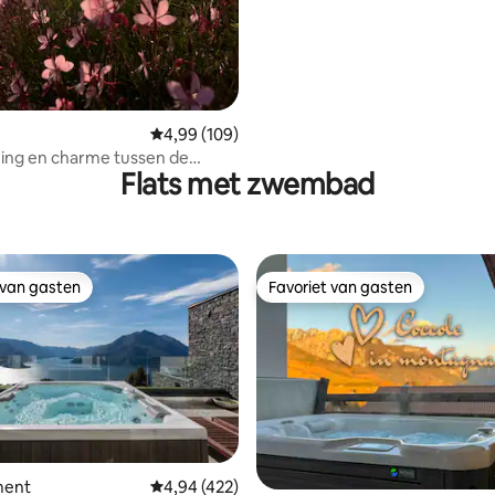
Gemiddelde beoordeling van 4,99 uit 5, 109 r
4,99 (109)
ing en charme tussen de
Flats met zwembad
an de Chianti
 van gasten
Favoriet van gasten
 van gasten
Favoriet van gasten
 van 4,98 uit 5, 161 recensies
ment
Gemiddelde beoordeling van 4,94 uit 5, 422 
4,94 (422)