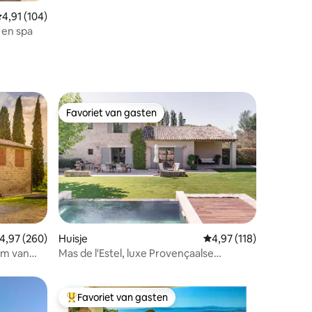
emiddelde beoordeling van 4,91 uit 5, 104 recensies
4,91 (104)
 en spa
Favoriet van gasten
Favoriet van gasten
ecensies
emiddelde beoordeling van 4,97 uit 5, 260 recensies
4,97 (260)
Huisje
Gemiddelde beoordeling
4,97 (118)
um van
Mas de l'Estel, luxe Provençaalse
boerderij
Favoriet van gasten
Topfavoriet van gasten