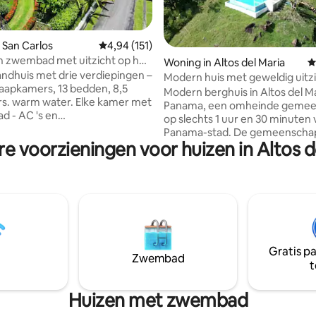
 van 4,96 uit 5, 79 recensies
 San Carlos
Gemiddelde beoordeling van 4,94 uit 5, 151 r
4,94 (151)
n zwembad met uitzicht op het
Woning in Altos del Maria
G
ciërgeservice
andhuis met drie verdiepingen –
Modern huis met geweldig uitz
verwarmd zwembad
Modern berghuis in Altos del Ma
s. warm water. Elke kamer met
Panama, een omheinde geme
's en
op slechts 1 uur en 30 minuten
ntilatoren op alle kamers,
Panama-stad. De gemeenschap heeft
 - Zwembad op het
re voorzieningen voor huizen in Altos d
rivieren, vogelspaden en ligt op
ecue(houtskool en
25 minuten afstand van de Paci
een prachtig uitzicht op de
stranden. Het is de perfecte plek om een
pauze te nemen en te ontspannen
n woonkamer. - Ruim balkon
huis heeft een moderne inricht
eren of te ontspannen. - 5
overloopzwembad, 2 slaapkam
pen naar het strand. -
airco, wifi, vaatwasser, wasma
oor 7 auto 's - Basistarief dekt
droger en een prachtig uitzicht
4 gasten, met een toeslag van
Gratis p
bergen. Gratis laat uitchecken wordt
Zwembad
extra persoon, per nacht.
t
gegeven voor verhuur die op 
uitchecken.
Huizen met zwembad