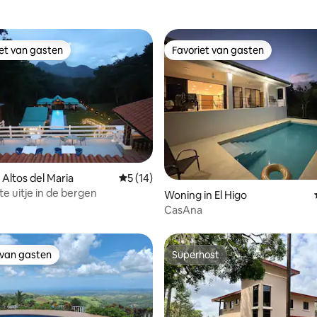
iet van gasten
Favoriet van gasten
iet van gasten
Favoriet van gasten
 Altos del Maria
Gemiddelde beoordeling van 5 uit 5, 14 r
5 (14)
te uitje in de bergen
 van 4,95 uit 5, 38 recensies
Woning in El Higo
CasAna
 van gasten
Superhost
 van gasten
Superhost