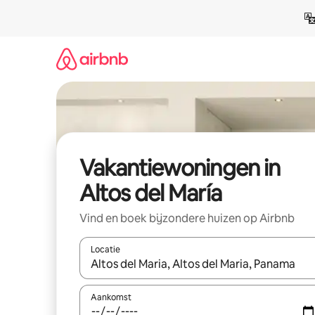
Ga
direct
naar
inhoud
Vakantiewoningen in
Altos del María
Vind en boek bijzondere huizen op Airbnb
Locatie
Wanneer er suggesties beschikbaar zijn, maak je 
Aankomst