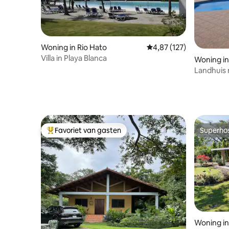
Woning in Rio Hato
Gemiddelde beoordeling
4,87 (127)
Villa in Playa Blanca
Woning in
Landhuis 
Favoriet van gasten
Superho
Topfavoriet van gasten
Superho
Woning in