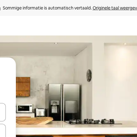
Sommige informatie is automatisch vertaald. 
Originele taal weerge
een keuze met je de pijltjestoetsen omhoog en omlaag, óf door te tik