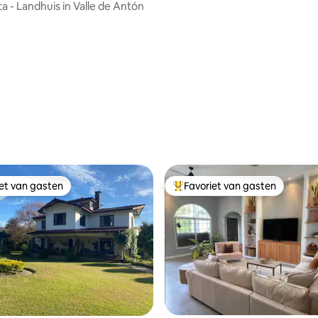
ta - Landhuis in Valle de Antón
 van 4,98 uit 5, 62 recensies
iet van gasten
Favoriet van gasten
iet van gasten
Topfavoriet van gasten