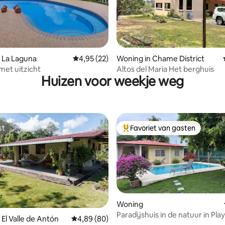
 van 4,87 uit 5, 127 recensies
 La Laguna
Gemiddelde beoordeling van 4,95 uit 5, 22 r
4,95 (22)
Woning in Chame District
met uitzicht
Altos del Maria Het berghuis
Huizen voor weekje weg
st
Favoriet van gasten
st
Topfavoriet van gasten
Woning
Paradijshuis in de natuur in Pla
 El Valle de Antón
Gemiddelde beoordeling van 4,89 uit 5, 80 r
4,89 (80)
Coronado met zwembad