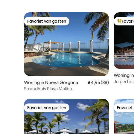
Favoriet van gasten
Favor
Favoriet van gasten
Topfavor
Woning in
Je perfec
Woning in Nueva Gorgona
Gemiddelde beoordeling
4,95 (38)
Strandhuis Playa Malibu.
Favoriet van gasten
Favoriet
Favoriet van gasten
Favoriet