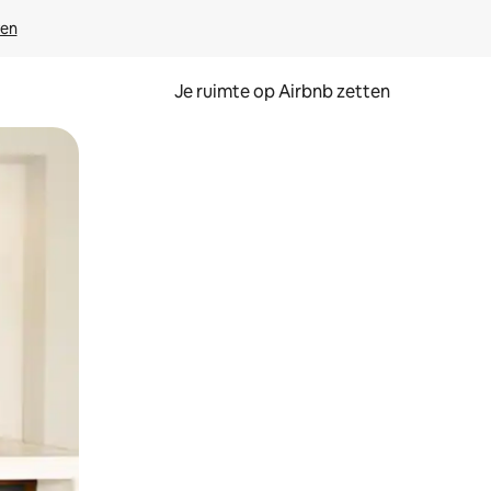
ven
Je ruimte op Airbnb zetten
ken of swipen.