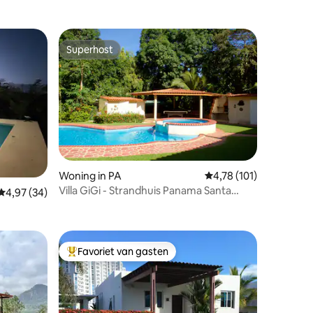
Superhost
Superhost
ecensies
Woning in PA
Gemiddelde beoordeling
4,78 (101)
Villa GiGi - Strandhuis Panama Santa
Gemiddelde beoordeling van 4,97 uit 5, 34 recensies
4,97 (34)
Clara
Favoriet van gasten
Topfavoriet van gasten