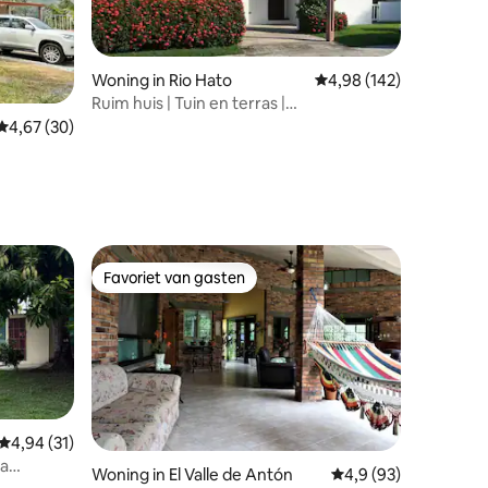
Woning in Rio Hato
Gemiddelde beoordeling
4,98 (142)
Ruim huis | Tuin en terras |
Huisdiervriendelijk
ecensies
Gemiddelde beoordeling van 4,67 uit 5, 30 recensies
4,67 (30)
Favoriet van gasten
Favoriet van gasten
Gemiddelde beoordeling van 4,94 uit 5, 31 recensies
4,94 (31)
ya
ecensies
Woning in El Valle de Antón
Gemiddelde beoordeli
4,9 (93)