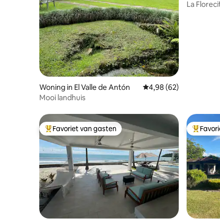
La Floreci
Woning in El Valle de Antón
Gemiddelde beoordeling
4,98 (62)
Mooi landhuis
Favoriet van gasten
Favor
Topfavoriet van gasten
Topfavor