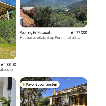
recensies
Woning in Matacoto
Gemiddelde beoordelin
4,77 (22)
Het beste uitzicht op Peru, met alle
comfort.
Gemiddelde beoordeling van 4,88 uit 5, 8 recensies
4,88 (8)
atacoto
Favoriet van gasten
Topfavoriet van gasten