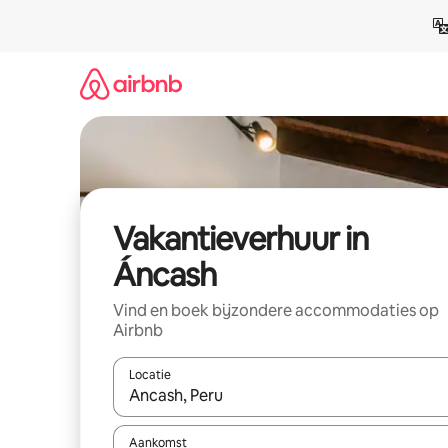
Ga
direct
naar
inhoud
Vakantieverhuur in
Áncash
Vind en boek bijzondere accommodaties op
Airbnb
Locatie
Wanneer er suggesties beschikbaar zijn, maak je 
Aankomst