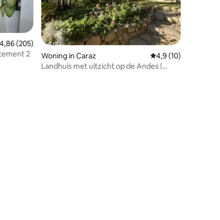
emiddelde beoordeling van 4,86 uit 5, 205 recensies
4,86 (205)
tement 2
Woning in Caraz
Gemiddelde beoordeli
4,9 (10)
Landhuis met uitzicht op de Andes |
Barbecue en tuin
recensies