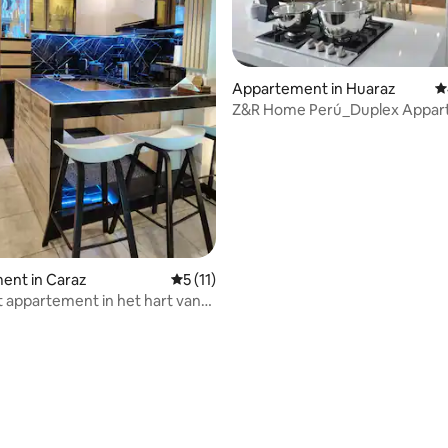
Appartement in Huaraz
G
Z&R Home Perú_Duplex Appar
ent in Caraz
Gemiddelde beoordeling van 5 uit 5, 11 
5 (11)
appartement in het hart van