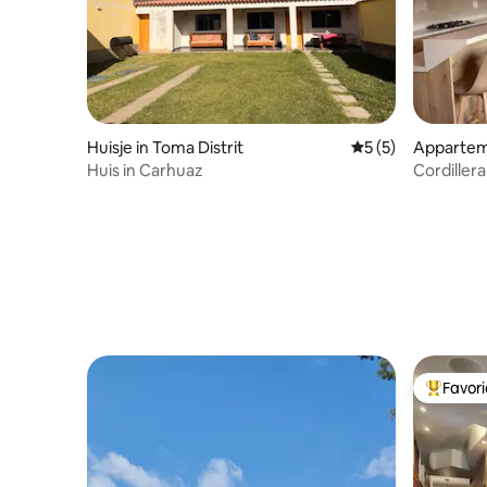
Huisje in Toma Distrit
Gemiddelde beoord
5 (5)
Appartem
Huis in Carhuaz
Cordiller
Favor
Topfavor