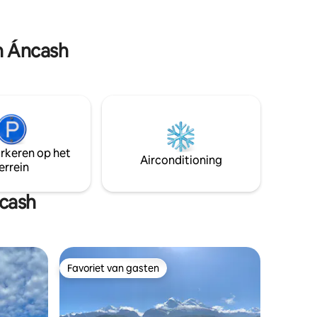
 ruimtes
n Áncash
arkeren op het
Airconditioning
errein
cash
Favoriet van gasten
Favoriet van gasten