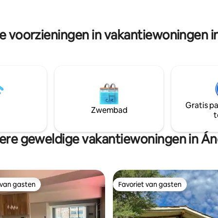
ke, groeps- of familieverblijf in
uitzicht op de bergen en lichte
 ben er zeker van dat je je thuis
wachten op je in
n.
re voorzieningen in vakantiewoningen i
Gratis p
Zwembad
t
ere geweldige vakantiewoningen in Án
 van gasten
Favoriet van gasten
 van gasten
Favoriet van gasten