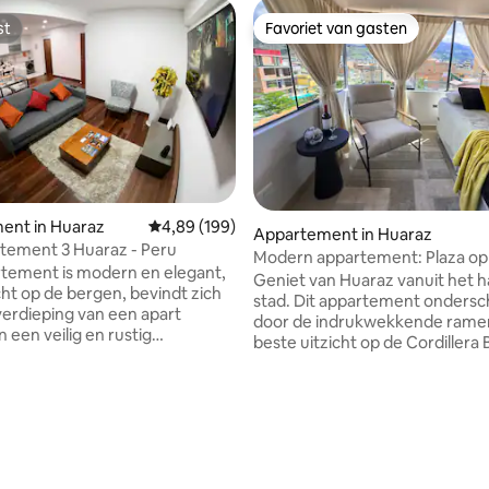
st
Favoriet van gasten
st
Favoriet van gasten
ent in Huaraz
Gemiddelde beoordeling van 4,89 uit 5, 199 r
4,89 (199)
Appartement in Huaraz
tement 3 Huaraz - Peru
Modern appartement: Plaza op
tement is modern en elegant,
minuten. Topuitzicht!
Geniet van Huaraz vanuit het h
cht op de bergen, bevindt zich
stad. Dit appartement ondersch
verdieping van een apart
door de indrukwekkende rame
 een veilig en rustig
beste uitzicht op de Cordillera 
partement, max. 4 personen,
Gelegen tegenover een prachti
apkamers, queensize bed en tv,
het hart van het centrum, ben j
ers, woonkamer uitgeruste
bij alles dat je geen geld aan taxi
fi, stomerij en gratis
uitgeven. De perfecte combina
ling van 5 uit 5, 16 recensies
Ongeveer 8 minuten
comfort, natuurlijk licht en rus
to van de Plaza de Armas,
dag vol avontuur. Bespaar op tax
 busstations. Ideaal voor je
perfecte centrale locatie, een 