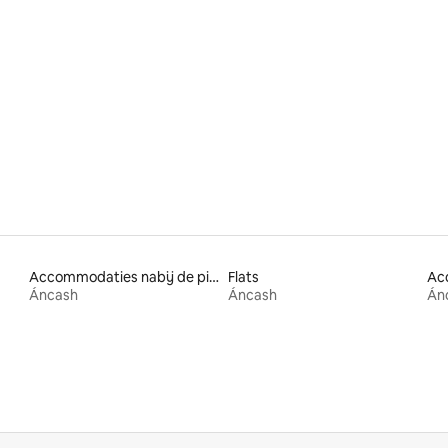
eling van 5 uit 5, 4 recensies
Accommodaties nabij de piste
Flats
Áncash
Áncash
Án