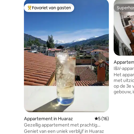
Favoriet van gasten
Superho
Topfavoriet van gasten
Superho
Appartem
I&V-appar
Het appar
met uitzi
op de 3e 
gebouw, in
familieap
met 2 sla
2 badkam
keuken, wi
Appartement in Huaraz
Gemiddelde beoorde
5 (16)
overdekte garage. 
Gezellig appartement met prachtig
met de au
uitzicht op de Huascarán
Geniet van een uniek verblijf in Huaraz
restaurants en