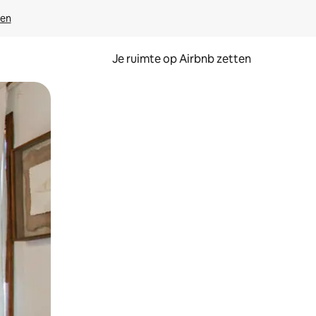
ven
Je ruimte op Airbnb zetten
ken of swipen.