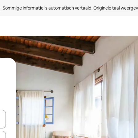
Sommige informatie is automatisch vertaald. 
Originele taal weerge
een keuze met je de pijltjestoetsen omhoog en omlaag, óf door te tik