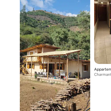
Appartem
Charmant 
Caraz