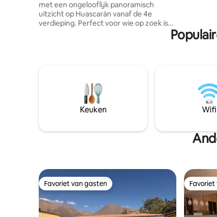
met een ongelooflijk panoramisch
persoonlij
uitzicht op Huascarán vanaf de 4e
Huaraz; ik
verdieping. Perfect voor wie op zoek is
zult voele
Populai
naar rust, comfort en een band met de
natuur. Het appartement is gezellig,
goed verlicht en volledig uitgerust met
alles wat je nodig hebt voor een
comfortabel verblijf, of het nu voor
toerisme of voor werk is. Word elke
ochtend wakker met het majestueuze
landschap van de Cordillera Blanca en
ontspan bij zonsondergang met een
Keuken
Wifi
prachtig uitzicht. Gelegen in een handig
en toegankelijk gebied.
And
Favoriet van gasten
Favoriet
Favoriet van gasten
Favoriet