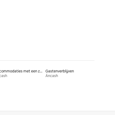
Accommodaties met een zwembad
Gastenverblijven
cash
Áncash