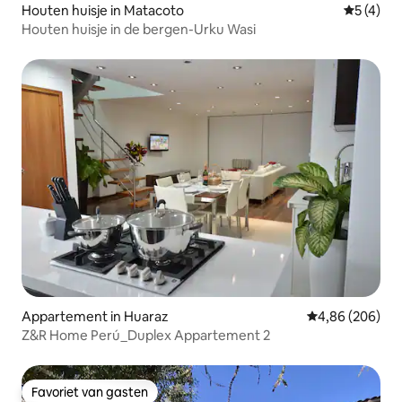
Houten huisje in Matacoto
Gemiddeld
5 (4)
Houten huisje in de bergen-Urku Wasi
Appartement in Huaraz
Gemiddelde beo
4,86 (206)
Z&R Home Perú_Duplex Appartement 2
Favoriet van gasten
Favoriet van gasten