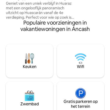
uitzicht op de Huascarán
Geniet van een uniek verblijf in Huaraz
restaurants en busstation
met een ongelooflijk panoramisch
je persoonlijke, gr
uitzicht op Huascarán vanaf de 4e
in Huaraz; ik ben e
verdieping. Perfect voor wie op zoek is
thuis zult voelen.
Populaire voorzieningen in
naar rust, comfort en een band met de
natuur. Het appartement is gezellig,
vakantiewoningen in Áncash
goed verlicht en volledig uitgerust met
alles wat je nodig hebt voor een
comfortabel verblijf, of het nu voor
toerisme of voor werk is. Word elke
ochtend wakker met het majestueuze
landschap van de Cordillera Blanca en
ontspan bij zonsondergang met een
prachtig uitzicht. Gelegen in een handig
Keuken
Wifi
en toegankelijk gebied.
Gratis parkeren op
Zwembad
het terrein