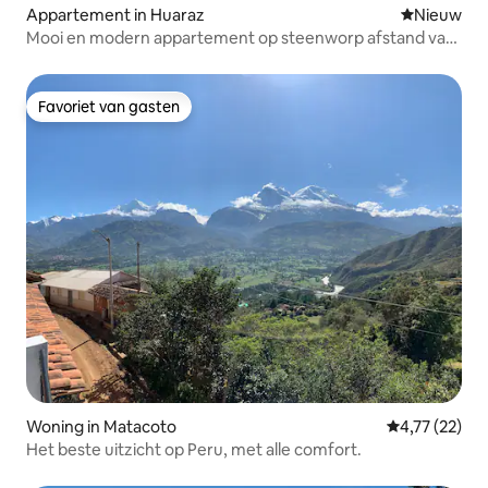
Appartement in Huaraz
Nieuwe ac
Nieuw
Mooi en modern appartement op steenworp afstand van
de Plaza
Favoriet van gasten
Favoriet van gasten
Woning in Matacoto
Gemiddelde be
4,77 (22)
Het beste uitzicht op Peru, met alle comfort.