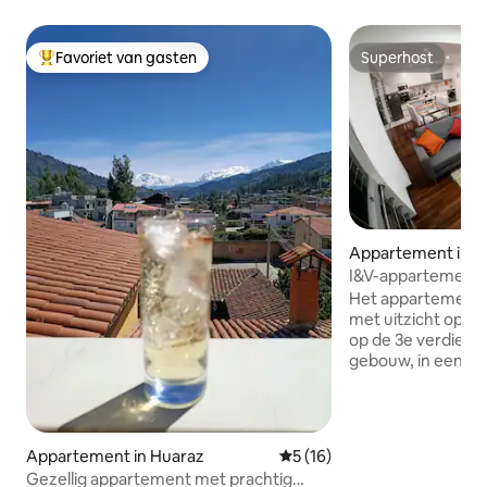
Favoriet van gasten
Superhost
Topfavoriet van gasten
Superhost
Appartement in H
I&V-appartement 3
Het appartement i
met uitzicht op de
op de 3e verdiepi
gebouw, in een vei
familieappartemen
met 2 slaapkamers
2 badkamers, woo
keuken, wifi, stome
Appartement in Huaraz
Gemiddelde beoordeling van 
5 (16)
overdekte garage. Ongeveer 8 minut
Gezellig appartement met prachtig
met de auto van d