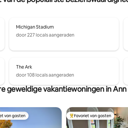
Michigan Stadium
door 227 locals aangeraden
The Ark
door 108 locals aangeraden
e geweldige vakantiewoningen in Ann
iet van gasten
Favoriet van gasten
iet van gasten
Topfavoriet van gasten