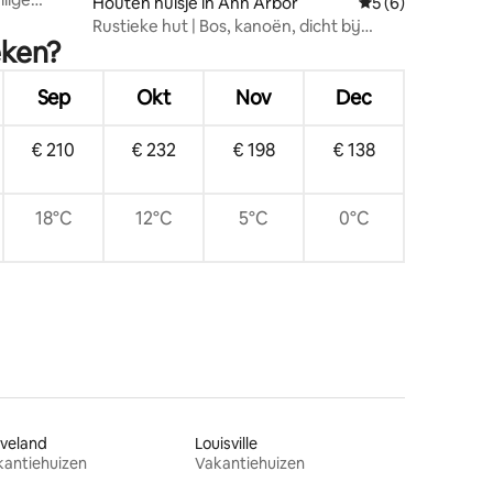
ecensies
Houten huisje in Ann Arbor
Gemiddelde beoord
5 (6)
in
Rustieke hut | Bos, kanoën, dicht bij
eken?
stadion
Sep
Okt
Nov
Dec
€ 210
€ 232
€ 198
€ 138
18°C
12°C
5°C
0°C
veland
Louisville
kantiehuizen
Vakantiehuizen