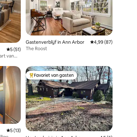
Gastenverblijf in Ann Arbor
Gemiddelde beoordelin
4,99 (87)
The Roost
recensies
Gemiddelde beoordeling van 5 uit 5, 51 recensies
5 (51)
art van
Favoriet van gasten
Topfavoriet van gasten
Gemiddelde beoordeling van 5 uit 5, 13 recensies
5 (13)
llige