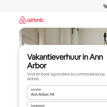
Ga
direct
naar
inhoud
Vakantieverhuur in Ann
Arbor
Vind en boek bijzondere accommodaties op
Airbnb
Locatie
Wanneer er suggesties beschikbaar zijn, maak je 
Aankomst