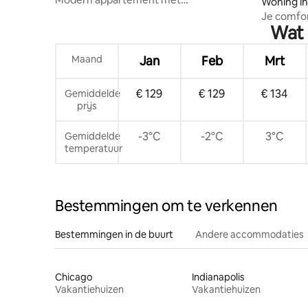
Woning i
fitnesscentrum
Je comfor
Wat 
bij het c
Maand
Jan
Feb
Mrt
€ 129
€ 129
€ 134
Gemiddelde
prijs
-3°C
-2°C
3°C
Gemiddelde
temperatuur
Bestemmingen om te verkennen
Bestemmingen in de buurt
Andere accommodaties
Chicago
Indianapolis
Vakantiehuizen
Vakantiehuizen