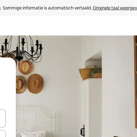
Sommige informatie is automatisch vertaald. 
Originele taal weerge
een keuze met je de pijltjestoetsen omhoog en omlaag, óf door te tik