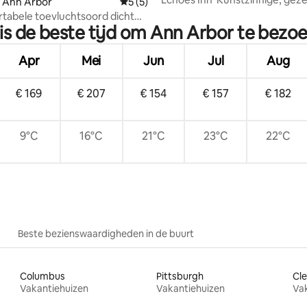
n Ann Arbor
Gemiddelde beoordeling van 5 uit 5, 5 r
5 (5)
bungalow - Grote omheinde tu
tabele toevluchtsoord dicht
is de beste tijd om Ann Arbor te bezo
entrum
Apr
Mei
Jun
Jul
Aug
€ 169
€ 207
€ 154
€ 157
€ 182
9°C
16°C
21°C
23°C
22°C
Beste bezienswaardigheden in de buurt
Columbus
Pittsburgh
Cle
Vakantiehuizen
Vakantiehuizen
Va