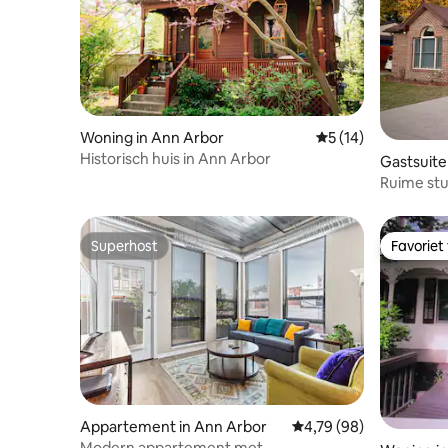
Woning in Ann Arbor
Gemiddelde beoorde
5 (14)
Historisch huis in Ann Arbor
Gastsuite
Ruime stu
Superhost
Favoriet
Superhost
Favoriet
Appartement in Ann Arbor
Gemiddelde beoordeling
4,79 (98)
Modern appartement met