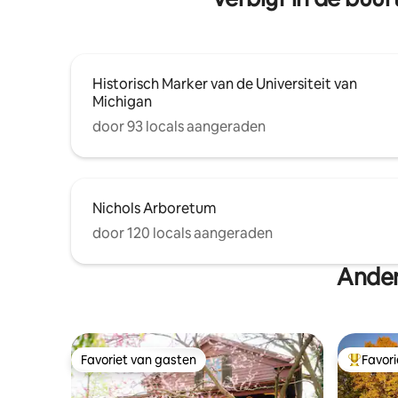
Familie/LGBTQ-vriendelijk.
Historisch Marker van de Universiteit van
Michigan
door 93 locals aangeraden
Nichols Arboretum
door 120 locals aangeraden
Ander
Favoriet van gasten
Favor
Favoriet van gasten
Topfavor