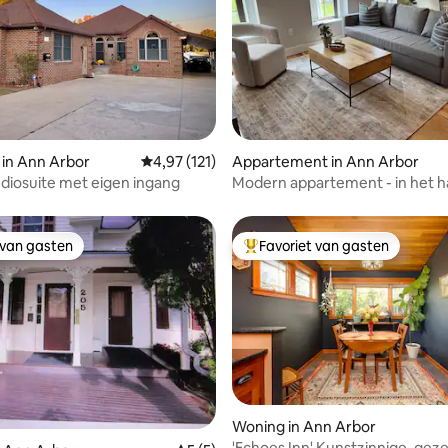
ling van 5 uit 5, 14 recensies
 in Ann Arbor
Gemiddelde beoordeling van 4,97 uit 5, 121 
4,97 (121)
Appartement in Ann Arbor
diosuite met eigen ingang
Modern appartement - in het h
het centrum van Ann Arbor
 van gasten
Favoriet van gasten
 van gasten
Topfavoriet van gasten
 van 4,79 uit 5, 98 recensies
Woning in Ann Arbor
'Echoes Inn' Kunstzinnige, geze