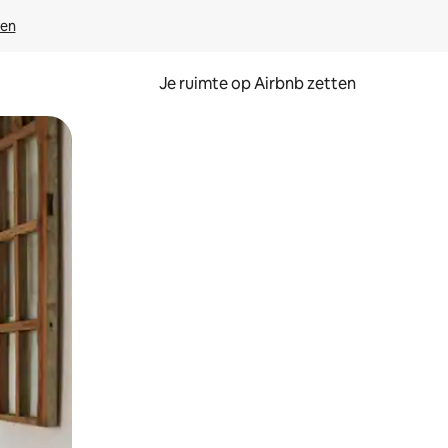
ven
Je ruimte op Airbnb zetten
ken of swipen.