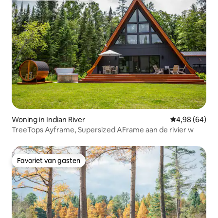
Woning in Indian River
Gemiddelde be
4,98 (64)
TreeTops Ayframe, Supersized AFrame aan de rivier w
Favoriet van gasten
Favoriet van gasten