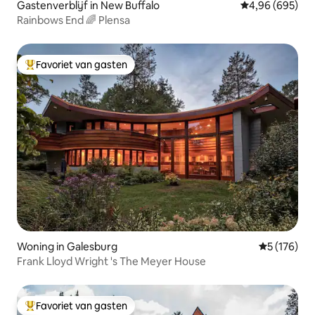
Gastenverblijf in New Buffalo
Gemiddelde beo
4,96 (695)
Rainbows End 🌈 Plensa
Favoriet van gasten
Topfavoriet van gasten
Woning in Galesburg
Gemiddelde 
5 (176)
Frank Lloyd Wright 's The Meyer House
Favoriet van gasten
Topfavoriet van gasten