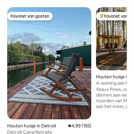
Favoriet van gasten
Favoriet van g
Favoriet van gasten
Topfavoriet van 
Houten huisje in I
A-woning aan het 
vuurplaats en bub
Veaux Pines, vers
dennen aan een ru
noorden van Michi
aan het meer, ge
ontspannen ochte
meer en knusse n
sterren. Breng je
Houten huisje in Detroit
Gemiddelde beoordeling van 4,99
4,99 (155)
kajakken, suppen,
Detroit Canal Retraite