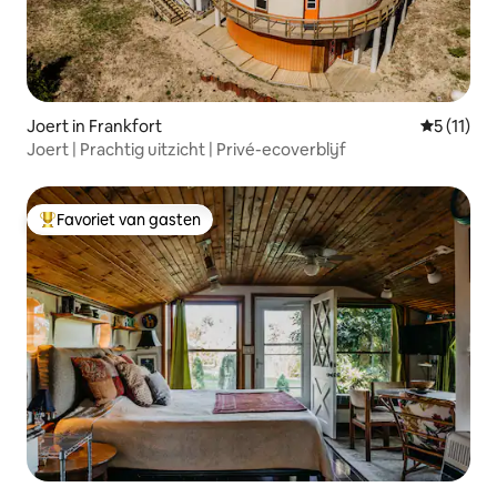
Joert in Frankfort
Gemiddeld
5 (11)
Joert | Prachtig uitzicht | Privé-ecoverblijf
Favoriet van gasten
Topfavoriet van gasten