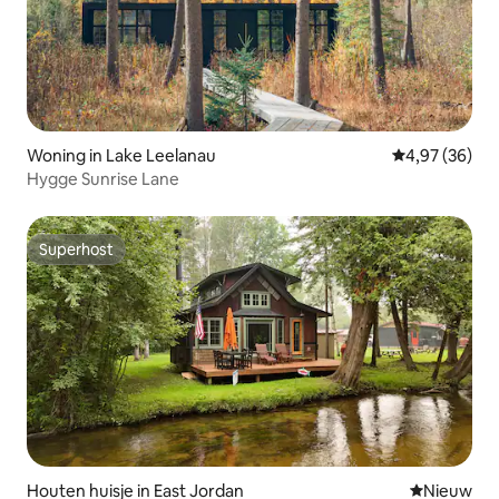
Woning in Lake Leelanau
Gemiddelde be
4,97 (36)
Hygge Sunrise Lane
Superhost
Superhost
Houten huisje in East Jordan
Nieuwe ac
Nieuw