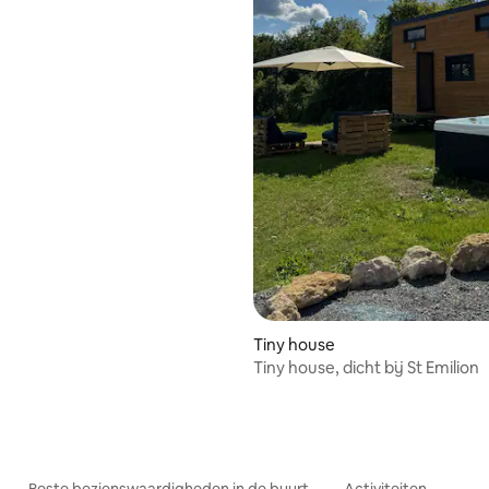
 van 4,98 uit 5, 58 recensies
Tiny house
Tiny house, dicht bij St Emilion
Beste bezienswaardigheden in de buurt
Activiteiten