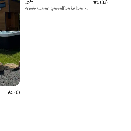
Loft
Gemiddelde beoorde
5 (33)
Privé-spa en gewelfde kelder •
Romantische luxe suite
Gemiddelde beoordeling van 5 uit 5, 6 recensies
5 (6)