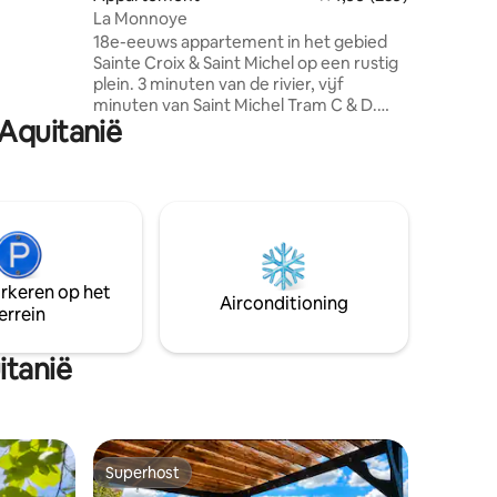
les
La Monnoye
men je graag!
18e-eeuws appartement in het gebied
Sainte Croix & Saint Michel op een rustig
plein. 3 minuten van de rivier, vijf
minuten van Saint Michel Tram C & D.
 Aquitanië
Uitzicht op Hôtel de la Monnaie en Saint
Michel toren. 70 m2 onlangs
gerenoveerd ingericht met antiek biedt
een moderne authentieke Bordeaux-
ervaring. Volledig uitgeruste keuken,
grote woon- en eetkamer, bedden van
hoge kwaliteit, ruime badkamer met bad
en douche, gratis wifi, tv,
arkeren op het
espressomachine en betaald parkeren.
Airconditioning
errein
itanië
Superhost
Superhost