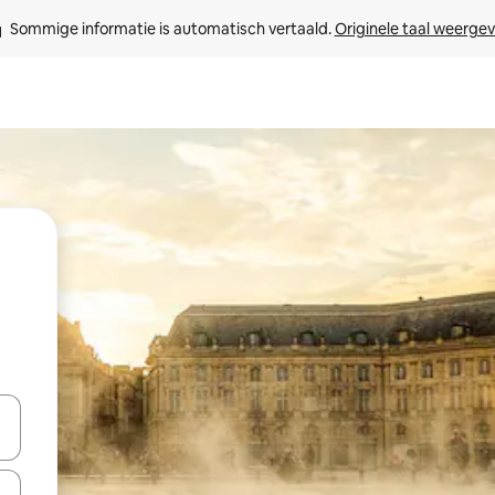
Sommige informatie is automatisch vertaald. 
Originele taal weerge
een keuze met je de pijltjestoetsen omhoog en omlaag, óf door te tik