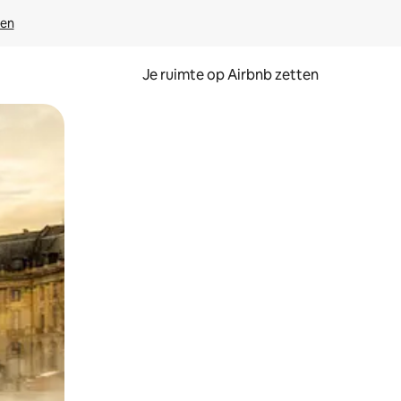
ven
Je ruimte op Airbnb zetten
ken of swipen.