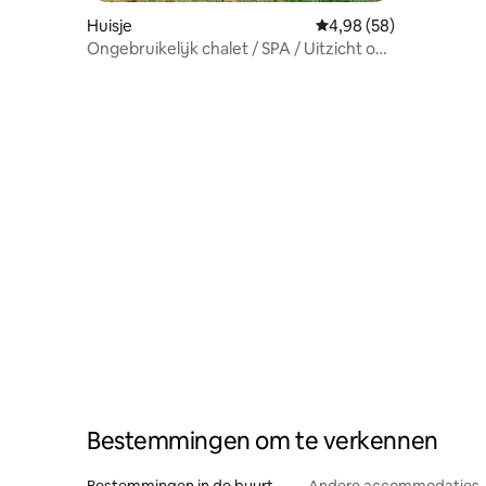
Huisje
Gemiddelde beoordeling
4,98 (58)
Ongebruikelijk chalet / SPA / Uitzicht op
de Pyreneeën / Vuurplaats
Bestemmingen om te verkennen
Bestemmingen in de buurt
Andere accommodaties