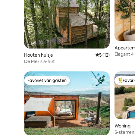
Apparte
Elegant 4
Houten huisje
Gemiddelde beoorde
5 (12)
Sarlat
De Merisia-hut
Favoriet van gasten
Favor
Favoriet van gasten
Topfavor
Woning
5-sterren