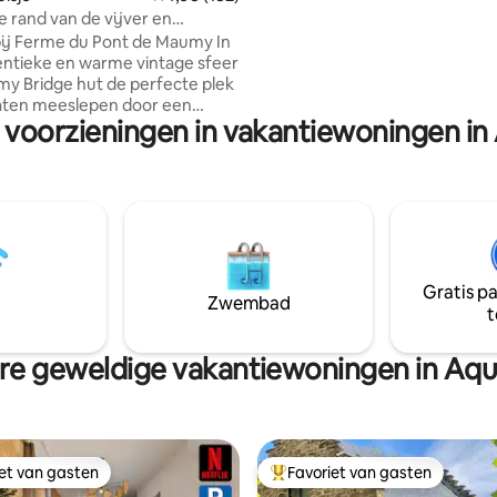
er worden verschillende formu
e rand van de vijver en
aangeboden. Wij verwelko
isch bad
j Ferme du Pont de Maumy In
ntieke en warme vintage sfeer
my Bridge hut de perfecte plek
laten meeslepen door een
 voorzieningen in vakantiewoningen in
g. Gebouwd op een
he manier met zijn verbrande
velbekleding, zal zijn
tijl je niet onverschillig laten.
enieten van het grote terras en
ig uitzicht op de vijver op
agen, evenals het interieur
zachte en gezellige sfeer, en de
Gratis p
l voor je lange avonden.
Zwembad
t
e geweldige vakantiewoningen in Aqu
iet van gasten
Favoriet van gasten
iet van gasten
Topfavoriet van gasten