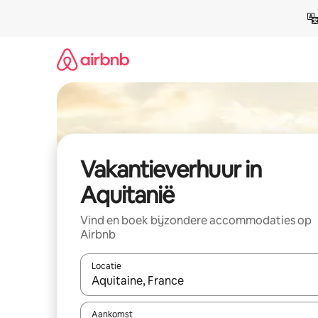
Ga
direct
naar
inhoud
Vakantieverhuur in
Aquitanië
Vind en boek bijzondere accommodaties op
Airbnb
Locatie
Wanneer er suggesties beschikbaar zijn, maak je 
Aankomst