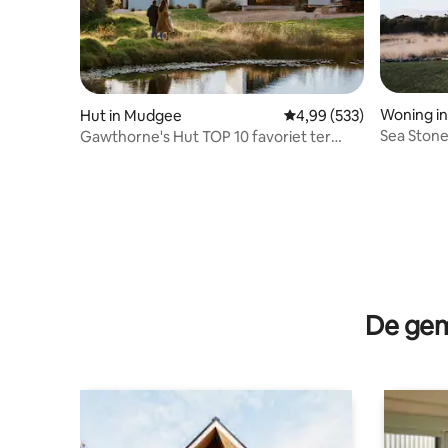
Woning i
Hut in Mudgee
Gemiddelde beoordeling 
4,99 (533)
Sea Stone
Gawthorne's Hut TOP 10 favoriet ter
de oceaa
WERELD.
De gem