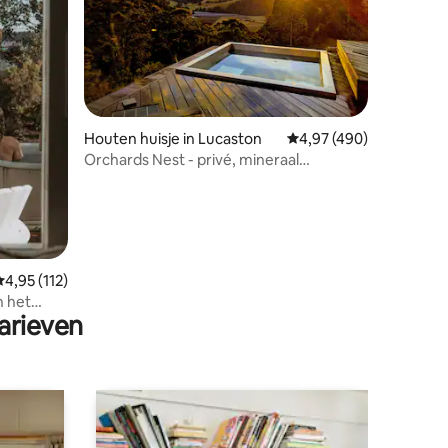
ecensies
Houten huisje in Lucaston
Gemiddelde beoordeling
4,97 (490)
Orchards Nest - privé, mineraal
bubbelbad met uitzicht
emiddelde beoordeling van 4,95 uit 5, 112 recensies
4,95 (112)
n het
arieven