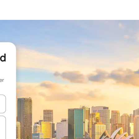
nd
er
een keuze met je de pijltjestoetsen omhoog en omlaag, óf door te tik