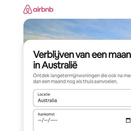
Ga
direct
naar
inhoud
Verblijven van een maa
in Australië
Ontdek langetermijnwoningen die ook na me
dan een maand nog als thuis aanvoelen.
Locatie
Wanneer er suggesties beschikbaar zijn, maak je 
Aankomst