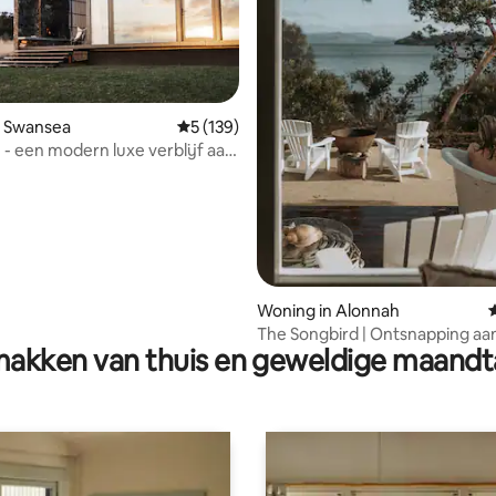
n Swansea
Gemiddelde beoordeling van 5 uit 5, 139 r
5 (139)
van 4,99 uit 5, 533 recensies
 - een modern luxe verblijf aan
n
Woning in Alonnah
G
The Songbird | Ontsnapping aa
akken van thuis en geweldige maandt
water