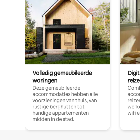
Volledig gemeubileerde
Digi
woningen
reiz
Deze gemeubileerde
Comf
accommodaties hebben alle
acco
voorzieningen van thuis, van
reize
rustige berghutten tot
werke
handige appartementen
wifi 
midden in de stad.