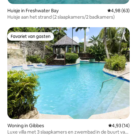
Huisje in Freshwater Bay
Gemiddelde be
4,98 (63)
Huisje aan het strand (2 slaapkamers/2 badkamers)
Favoriet van gasten
Favoriet van gasten
Woning in Gibbes
Gemiddelde be
4,93 (14)
Luxe villa met 3 slaapkamers en zwembad in de buurt van