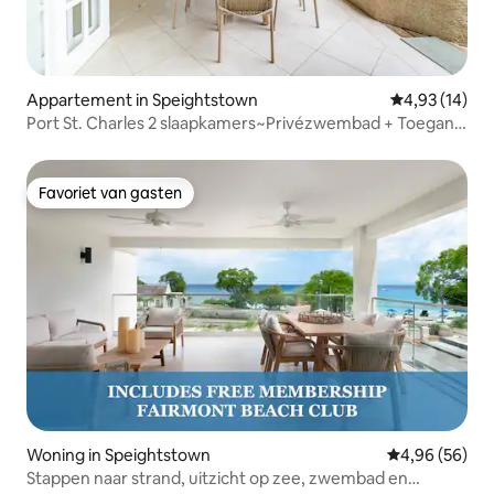
Appartement in Speightstown
Gemiddelde be
4,93 (14)
Port St. Charles 2 slaapkamers~Privézwembad + Toegang
tot het strand
Favoriet van gasten
Favoriet van gasten
Woning in Speightstown
Gemiddelde be
4,96 (56)
Stappen naar strand, uitzicht op zee, zwembad en