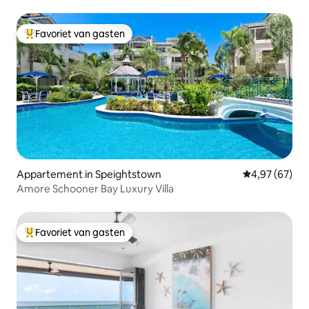
toegang tot resort!
Favoriet van gasten
Topfavoriet van gasten
Appartement in Speightstown
Gemiddelde be
4,97 (67)
Amore Schooner Bay Luxury Villa
Favoriet van gasten
Topfavoriet van gasten