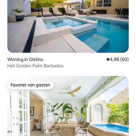
Woning in Oistins
Gemiddelde be
4,98 (60)
Het Golden Palm Barbados
Favoriet van gasten
Favoriet van gasten