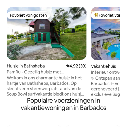
Favoriet van gasten
Favoriet van g
Favoriet van gasten
Topfavoriet van 
Huisje in Bathsheba
Gemiddelde beoordeling van 4,9
4,92 (39)
Vakantiehuis
PamRu - Gezellig huisje met
Interieur ontwor
adembenemend uitzicht
slaapkamers en 2
Welkom in ons charmante huisje in het
✨ Ontspan aan de
hartje van Bathsheba, Barbados. Op
Barbados ✨ Verblij
slechts een steenworp afstand van de
gerenoveerd (2022
Soup Bowl surfvakantie biedt ons huisje
exclusieve Sugar H
Populaire voorzieningen in
een mix van rustieke rust en
omheinde gemeen
kustavontuur. Word wakker met het
een heuvelrug met
vakantiewoningen in Barbados
rustgevende geluid van oceaangolven
het clubhuis en t
en geniet van een adembenemend
vanaf je balkon. 
uitzicht op de zonsopgang vanaf je
op een balkon met
eigen terras. Of je nu een surfer bent die
weelderige tuine